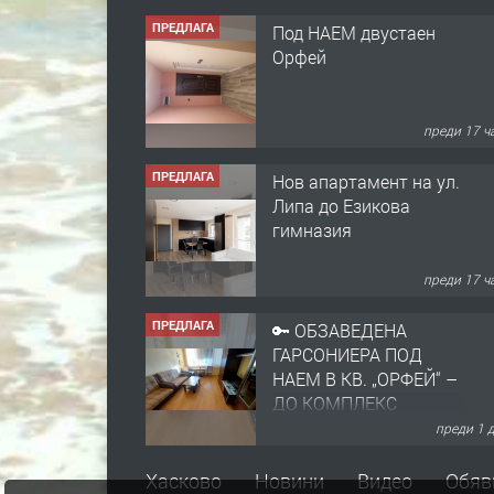
ПРЕДЛАГА
Под НАЕМ двустаен
Орфей
преди 17 ч
ПРЕДЛАГА
Нов апартамент на ул.
Липа до Езикова
гимназия
преди 17 ч
ПРЕДЛАГА
🔑 ОБЗАВЕДЕНА
ГАРСОНИЕРА ПОД
НАЕМ В КВ. „ОРФЕЙ“ –
ДО КОМПЛЕКС
„ВЕСПРЕМ“, ГР.
преди 1 
ХАСКОВО
ПРЕДЛАГА
НАПЪЛНО ОБЗАВЕДЕН
Хасково
Новини
Видео
Обяв