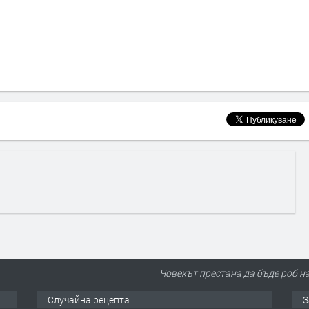
Човекът престана да бъде роб на
Случайна рецепта
З