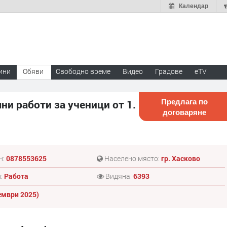
Календар
ини
Обяви
Свободно време
Видео
Градове
eTV
Предлага по
и работи за ученици от 1.
договаряне
н:
0878553625
Населено място:
гр. Хасково
л:
Работа
Видяна:
6393
тември 2025)