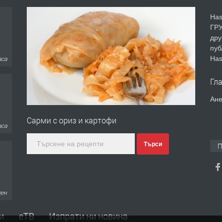
Has
ГРУ
дру
пуб
Has
аса
Гл
Ане
Сарми с ориз и картофи
аса
Търси
П
ден
и
еТВ
Изпрати ни новина