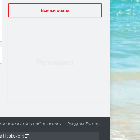
Всички обяви
 човека и стана роб на вещите. - Фридрих Енгелс
а Haskovo.NET