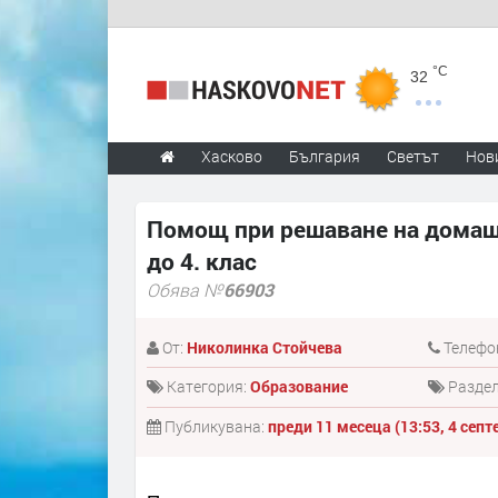
°C
32
Хасково
България
Светът
Нов
Помощ при решаване на домашн
до 4. клас
Обява №
66903
От:
Николинка Стойчева
Телефо
Категория:
Образование
Разде
Публикувана:
преди 11 месеца (13:53, 4 сеп