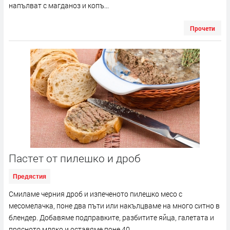
напълват с магданоз и копъ...
Прочети
Пастет от пилешко и дроб
Предястия
Смиламе черния дроб и изпеченото пилешко месо с
месомелачка, поне два пъти или накълцваме на много ситно в
блендер. Добавяме подправките, разбитите яйца, галетата и
прясното мляко и оставяме поне 40...