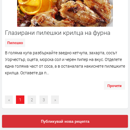
Глазирани пилешки крилца на фурна
Пилешко
В голяма купа разбъркайте заедно кетчупа, захарта, сосът
Уорчестър, оцета, морска сол и черен пипер на вкус. Отделете
една голяма част от соса, а в останалата накиснете пилешките
крилца. Оставете да п...
Прочети
«
1
2
3
»
Публикувай нова рецепта