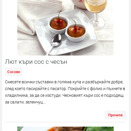
Лют къри сос с чесън
Сосове
Смесете всички съставки в голяма купа и разбъркайте добре,
след което пасирайте с пасатор. Покрийте с фолио и пъхнете в
хладилника, за да се изстуди. Чесновият къри сос е подходящ
за салати, зеленчуц...
Прочети