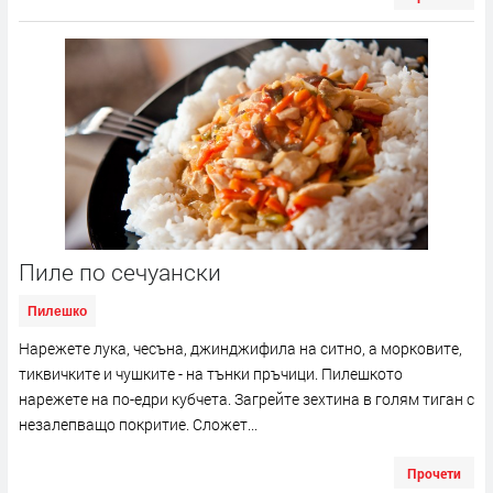
Пиле по сечуански
Пилешко
Нарежете лука, чесъна, джинджифила на ситно, а морковите,
тиквичките и чушките - на тънки пръчици. Пилешкото
нарежете на по-едри кубчета. Загрейте зехтина в голям тиган с
незалепващо покритие. Сложет...
Прочети