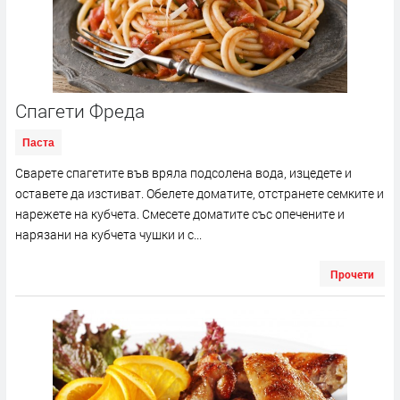
Спагети Фреда
Паста
Сварете спагетите във вряла подсолена вода, изцедете и
оставете да изстиват. Обелете доматите, отстранете семките и
нарежете на кубчета. Смесете доматите със опечените и
нарязани на кубчета чушки и с...
Прочети