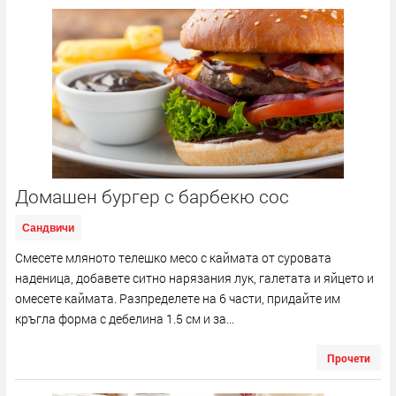
Домашен бургер с барбекю сос
Сандвичи
Смесете мляното телешко месо с каймата от суровата
наденица, добавете ситно нарязания лук, галетата и яйцето и
омесете каймата. Разпределете на 6 части, придайте им
кръгла форма с дебелина 1.5 см и за...
Прочети