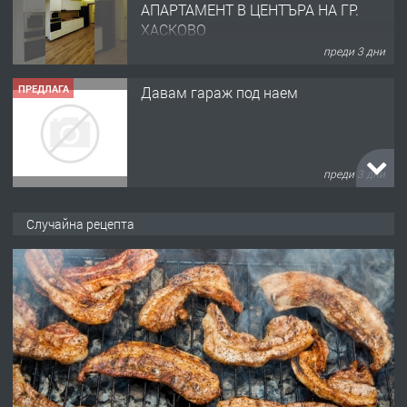
АПАРТАМЕНТ В ЦЕНТЪРА НА ГР.
ХАСКОВО
преди 3 дни
ПРЕДЛАГА
Давам гараж под наем
преди 3 дни
ПРЕДЛАГА
№4120 Магазин/Офис под наем в кв.
Случайна рецепта
Любен Каравелов, Хасково-близо до
градската градина!
преди 3 дни
ПРЕДЛАГА
ПРОСТОРЕН ТРИСТАЕН
АПАРТАМЕНТ В НОВА СГРАДА КВ.
КУБА