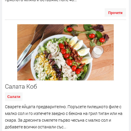
Прочети
Салата Коб
Салати
Сварете яйцата предварително. Поръсете пилешкото филе с
малко сол и го изпечете заедно с бекона на грил тиган или на
скара. За дресинга смелете първо чесъна с малко сол и
добавете всички останали със...