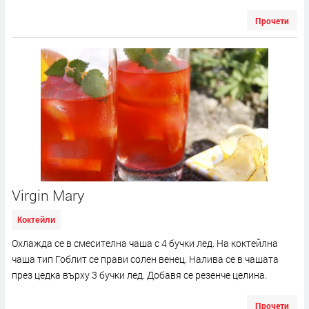
Прочети
Virgin Mаry
Коктейли
Охлажда се в смесителна чаша с 4 бучки лед. На коктейлна
чаша тип Гоблит се прави солен венец. Налива се в чашата
през цедка върху 3 бучки лед. Добавя се резенче целина.
Прочети