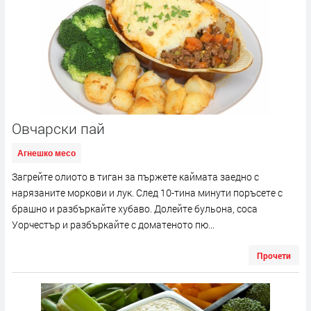
Овчарски пай
Агнешко месо
Загрейте олиото в тиган за пържете каймата заедно с
нарязаните моркови и лук. След 10-тина минути поръсете с
брашно и разбъркайте хубаво. Долейте бульона, соса
Уорчестър и разбъркайте с доматеното пю...
Прочети