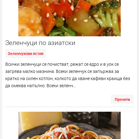
Зеленчуци по азиатски
Зеленчукови ястия
Всички зеленчуци се почистват, режат се едро и в уок се
загрява малко мазнина. Всеки зеленчук се запържва за
кратко на силен котлон, колкото да хване кафяви краища без
да омеква напълно. Всеки зеленч...
Прочети