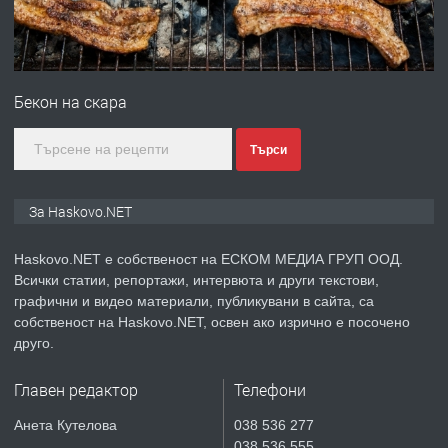
преди 4 дни
ПРЕДЛАГА
Продавам парцел в гр. Хасково кв.
Хисаря до ток, вода,канализация,
Бекон на скара
асфалт 0889 537 426
преди 4 дни
Търси
ПРЕДЛАГА
СГЛОБЯВАНЕ НА МЕБЕЛИ.
За Haskovo.NET
Haskovo.NET е собственост на ЕСКОМ МЕДИА ГРУП ООД.
Всички статии, репортажи, интервюта и други текстови,
преди 4 дни
графични и видео материали, публикувани в сайта, са
собственост на Haskovo.NET, освен ако изрично е посочено
ПРЕДЛАГА
№4119 Едностаен обзаведен
друго.
апартамент под наем в кв.
Училищни, гр. Хасково.
Главен редактор
Телефони
преди 4 дни
Анета Кутелова
038 536 277
038 536 555