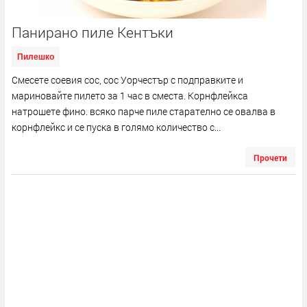
Панирано пиле Кентъки
Пилешко
Смесете соевия сос, сос Уорчестър с подправките и
мариновайте пилето за 1 час в сместа. Корнфлейкса
натрошете фино. всяко парче пиле старателно се овалва в
корнфлейкс и се пуска в голямо количество с...
Прочети