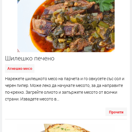
Шилешко печено
Агнешко месо
Нарежете шилешкото месо на парчета и го овкусете със сол и
черен пипер. Може леко да начукате месото, за да направите
по-крехко. Загрейте олиото и запържете месото от всички
страни. Извадете месото в...
Прочети