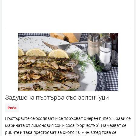
Задушена пъстърва със зеленчуци
Риба
Пъстървите се осоляват и се поръсват с черен пипер. Прави се
марината от лимоновия сок и соса "Уорчестър". Намазват се
рибите и така престояват за около 10 мин. След това се