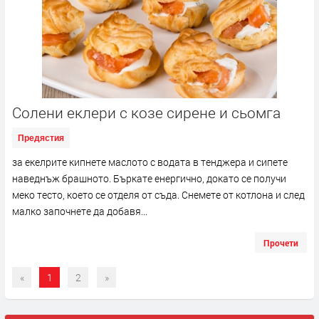
Солени еклери с козе сирене и сьомга
Предястия
за екелрите кипнете маслото с водата в тенджера и сипете
наведнъж брашното. Бъркате енергично, докато се получи
меко тесто, което се отделя от съда. Снемете от котлона и след
малко започнете да добавя...
Прочети
«
1
2
»