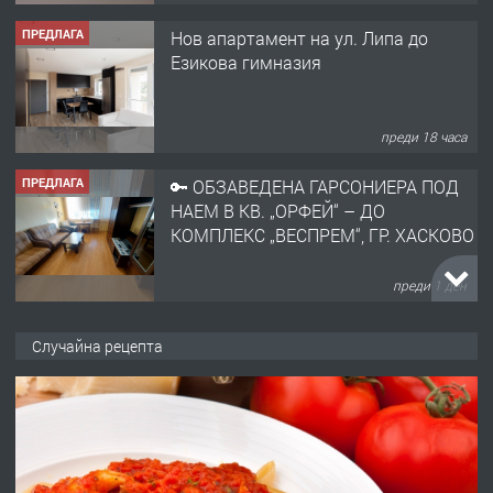
преди 18 часа
ПРЕДЛАГА
🔑 ОБЗАВЕДЕНА ГАРСОНИЕРА ПОД
НАЕМ В КВ. „ОРФЕЙ“ – ДО
КОМПЛЕКС „ВЕСПРЕМ“, ГР. ХАСКОВО
преди 1 ден
ПРЕДЛАГА
НАПЪЛНО ОБЗАВЕДЕН И
ОБОРУДВАН ТРИСТАЕН
АПАРТАМЕНТ В ЦЕНТЪРА НА ГР.
ХАСКОВО
Случайна рецепта
преди 2 дни
ПРЕДЛАГА
Давам гараж под наем