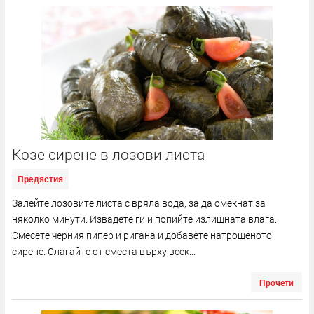
Козе сирене в лозови листа
Предястия
Залейте лозовите листа с вряла вода, за да омекнат за
няколко минути. Извадете ги и попийте излишната влага.
Смесете черния пипер и ригана и добавете натрошеното
сирене. Слагайте от сместа върху всек...
Прочети