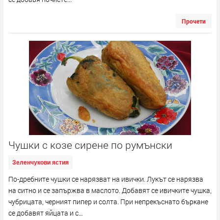
Прочети
Чушки с козе сирене по румънски
Зеленчукови ястия
По-дребните чушки се нарязват на ивички. Лукът се нарязва
на ситно и се запържва в маслото. Добавят се ивичките чушка,
чубрицата, черният пипер и солта. При непрекъснато бъркане
се добавят яйцата и с...