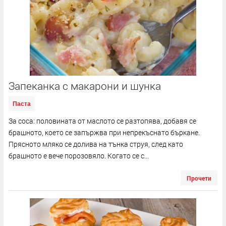
Запеканка с макарони и шунка
Паста
За соса: половината от маслото се разтопява, добавя се
брашното, което се запържва при непрекъснато бъркане.
Прясното мляко се долива на тънка струя, след като
брашното е вече порозовяло. Когато се с...
Прочети