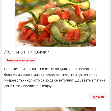
Ленти от тиквички
Зеленчукови ястия
Нарежете тиквичките на ленти по дължина с помощта на
белачка за зеленчуци. запечете лентичките в сух тиган на
умерен огън - колкото само да се затоплят. Добавете в тигана
доматите и босилека. Раздру...
Прочети