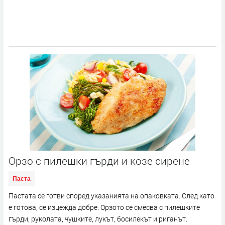
Орзо с пилешки гърди и козе сирене
Паста
Пастата се готви според указанията на опаковката. След като
е готова, се изцежда добре. Орзото се смесва с пилешките
гърди, руколата, чушките, лукът, босилекът и риганът.