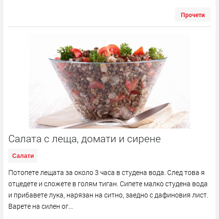
Прочети
Салата с леща, домати и сирене
Салати
Потопете лещата за около 3 часа в студена вода. След това я
отцедете и сложете в голям тиган. Сипете малко студена вода
и прибавете лука, нарязан на ситно, заедно с дафиновия лист.
Варете на силен ог...