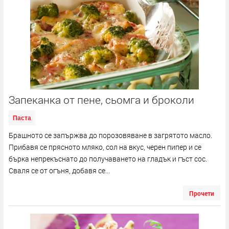
Запеканка от пене, сьомга и броколи
Паста
Брашното се запържва до порозовяване в загрятото масло.
Прибавя се прясното мляко, сол на вкус, черен пипер и се
бърка непрекъснато до получаването на гладък и гъст сос.
Сваля се от огъня, добавя се...
Прочети