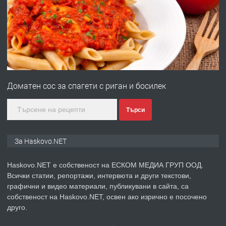
преди 2 дни
ПРЕДЛАГА
№4120 Магазин/Офис под наем в кв.
Любен Каравелов, Хасково-близо до
градската градина!
преди 3 дни
Доматен сос за спагети с риган и босилек
ПРЕДЛАГА
ПРОСТОРЕН ТРИСТАЕН
АПАРТАМЕНТ В НОВА СГРАДА КВ.
Търси
КУБА
За Haskovo.NET
преди 3 дни
Haskovo.NET е собственост на ЕСКОМ МЕДИА ГРУП ООД.
ПРЕДЛАГА
Продавам парцел в гр. Хасково кв.
Всички статии, репортажи, интервюта и други текстови,
Хисаря до ток, вода,канализация,
графични и видео материали, публикувани в сайта, са
асфалт 0889 537 426
собственост на Haskovo.NET, освен ако изрично е посочено
друго.
преди 3 дни