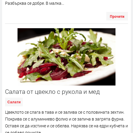
Разбърква се добре. В малка...
Прочети
Салата от цвекло с рукола и мед
Салати
Цвеклото се слага в тава и се залива се с половината зехтин.
Покрива се с алуминиево фолио и се запича в загрята фурна.
Оставя се да изстине и се обелва. Нарязва се на едри кубчета и
се добавя почисте...