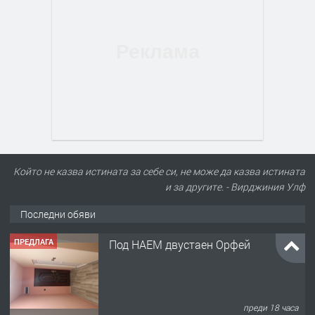
Който не казва истината за себе си, не може да казва истината
и за другите. - Вирджиния Улф
ПРЕДЛАГА
Под НАЕМ двустаен Орфей
Последни обяви
преди 18 часа
ПРЕДЛАГА
Нов апартамент на ул. Липа до
Езикова гимназия