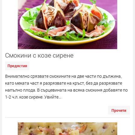
Смокини с козе сирене
Предястия
Внимателно срязвате смокините на две части по дължина,
като меката част я разрязвате на кръст, без да разрязвате
напълно плода. В сърцевината на всяка смокиня добавяте по
1-2 ч.л. козе сирене. Увийте...
Прочети