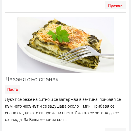
Прочети
Лазаня със спанак
Паста
Лукът се реже на ситно и се запържва в зехтина, прибавя се
към него чесънът и се задушава около 1 мин. Прибавя се
спанакът, докато си промени цвета. Сместа се оставя да се
охлажда. За Бешамеловия сос:...