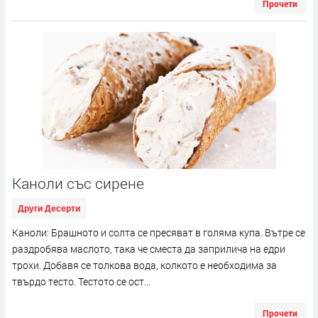
Прочети
Каноли със сирене
Други Десерти
Каноли: Брашното и солта се пресяват в голяма купа. Вътре се
раздробява маслото, така че сместа да заприлича на едри
трохи. Добавя се толкова вода, колкото е необходима за
твърдо тесто. Тестото се ост...
Прочети