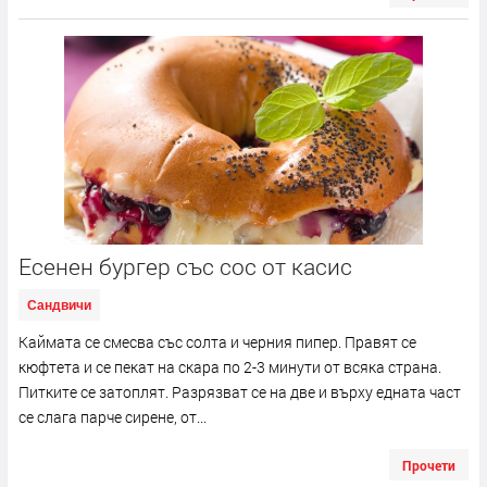
Есенен бургер със сос от касис
Сандвичи
Каймата се смесва със солта и черния пипер. Правят се
кюфтета и се пекат на скара по 2-3 минути от всяка страна.
Питките се затоплят. Разрязват се на две и върху едната част
се слага парче сирене, от...
Прочети