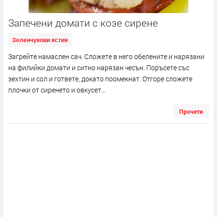
Запечени домати с козе сирене
Зеленчукови ястия
Загрейте намаслен сач. Сложете в него обелените и нарязани
на филийки домати и ситно нарязан чесън. Поръсете със
зехтин и сол и гответе, докато поомекнат. Отгоре сложете
плочки от сиренето и овкусет...
Прочети