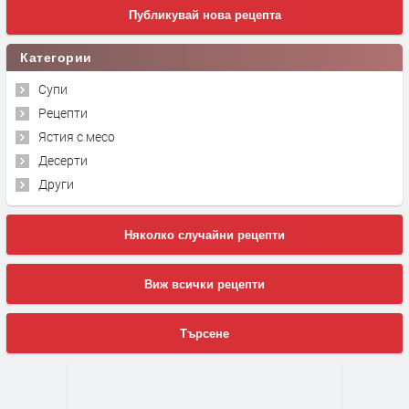
Публикувай нова рецепта
Категории
Супи
Рецепти
Ястия с месо
Десерти
Други
Няколко случайни рецепти
Виж всички рецепти
Търсене