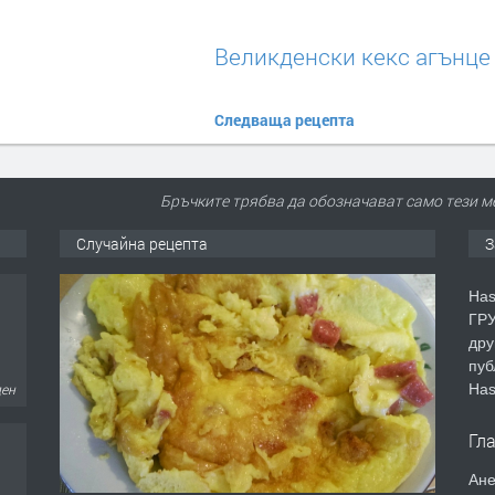
Великденски кекс агънце
Следваща рецепта
Бръчките трябва да обозначават само тези м
Случайна рецепта
З
Has
ГРУ
дру
пуб
Has
ден
Гл
Ане