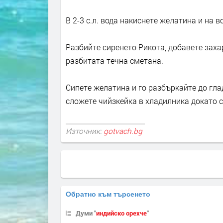
В 2-3 с.л. вода накиснете желатина и на в
Разбийте сиренето Рикота, добавете захар
разбитата течна сметана.
Сипете желатина и го разбъркайте до гла
сложете чийзкейка в хладилника докато с
Източник:
gotvach.bg
Обратно към търсенето
Думи "
индийско орехче
"