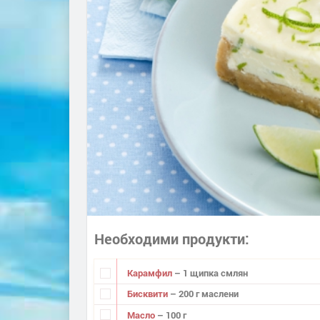
Необходими продукти
Карамфил
– 1 щипка смлян
Бисквити
– 200 г маслени
Масло
– 100 г