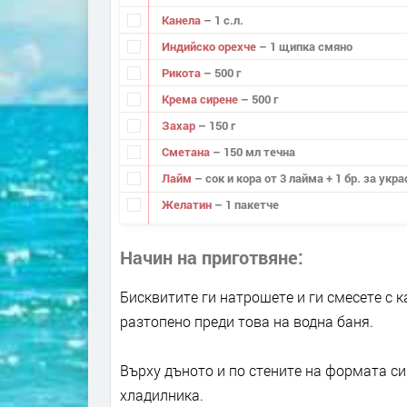
Канела
– 1 с.л.
Индийско орехче
– 1 щипка смяно
Рикота
– 500 г
Крема сирене
– 500 г
Захар
– 150 г
Сметана
– 150 мл течна
Лайм
– сок и кора от 3 лайма + 1 бр. за укра
Желатин
– 1 пакетче
Начин на приготвяне
Бисквитите ги натрошете и ги смесете с 
разтопено преди това на водна баня.
Върху дъното и по стените на формата сип
хладилника.