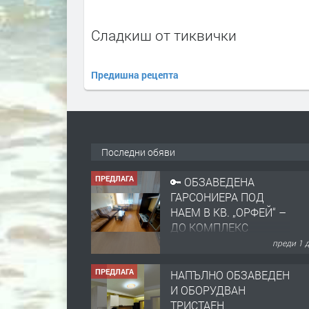
Сладкиш от тиквички
Предишна рецепта
Последни обяви
ПРЕДЛАГА
🔑 ОБЗАВЕДЕНА
ГАРСОНИЕРА ПОД
НАЕМ В КВ. „ОРФЕЙ“ –
ДО КОМПЛЕКС
„ВЕСПРЕМ“, ГР.
преди 1 
ХАСКОВО
ПРЕДЛАГА
НАПЪЛНО ОБЗАВЕДЕН
И ОБОРУДВАН
ТРИСТАЕН