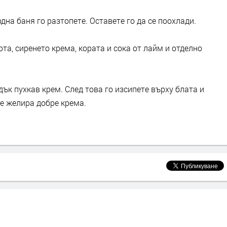
одна баня го разтопете. Оставете го да се поохлади.
та, сиренето крема, кората и сока от лайм и отделно
дък пухкав крем. След това го изсипете върху блата и
е желира добре крема.