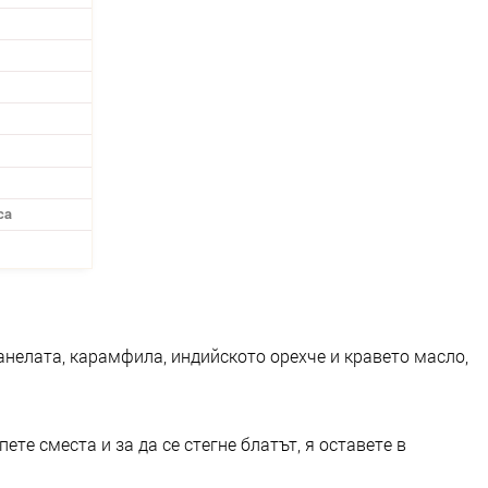
са
канелата, карамфила, индийското орехче и кравето масло,
ете сместа и за да се стегне блатът, я оставете в