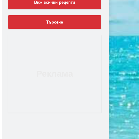
Виж всички рецепти
Търсене