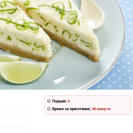
Порции:
6
Време за приготвяне:
40 минути