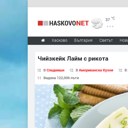
°C
37
Хасково
България
Светът
Нов
Чийзкейк Лайм с рикота
В
Сладкиши
В
Американска Кухня
В
Видяна 122,006 пъти