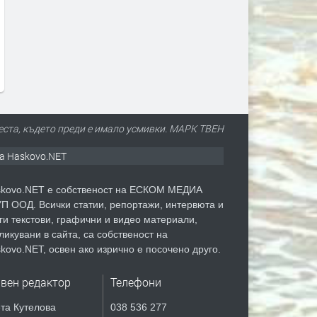
еста, където преди е имало усмивки. МАРК ТВЕН
а Haskovo.NET
kovo.NET е собственост на ЕСКОМ МЕДИА
П ООД. Всички статии, репортажи, интервюта и
ги текстови, графични и видео материали,
ликувани в сайта, са собственост на
kovo.NET, освен ако изрично е посочено друго.
авен редактор
Телефони
та Кутелова
038 536 277