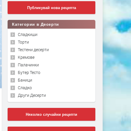
Публикувай нова рецепта
Категории в Десерти
Сладкиши
Торти
Тестени десерти
Кремове
Палачинки
Бутер Тесто
Баници
Сладко
Други Десерти
Няколко случайни рецепти