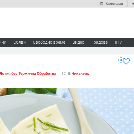
Календар
ини
Обяви
Свободно време
Видео
Градове
eTV
3
Ястия без Термична Обработка
В
Чийзкейк