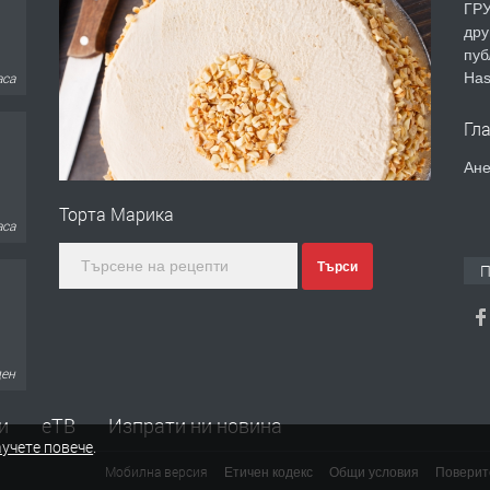
ГРУ
дру
пуб
Has
аса
Гл
Ане
Торта Марика
аса
Търси
П
ден
и
еТВ
Изпрати ни новина
учете повече
.
Мобилна версия
Етичен кодекс
Общи условия
Поверит