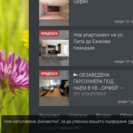
Орфей
преди 10 ч
ПРЕДЛАГА
Нов апартамент на ул.
Липа до Езикова
гимназия
преди 10 ч
ПРЕДЛАГА
🔑 ОБЗАВЕДЕНА
ГАРСОНИЕРА ПОД
НАЕМ В КВ. „ОРФЕЙ“ –
ДО КОМПЛЕКС
„ВЕСПРЕМ“, ГР.
преди 1 
ХАСКОВО
ПРЕДЛАГА
НАПЪЛНО ОБЗАВЕДЕН
Хасково
Новини
Видео
Обяв
И ОБОРУДВАН
Ние използваме „бисквитки“, за да улесним вашето сърфиране.
На
ТРИСТАЕН
© Copyright
Haskovo.NET