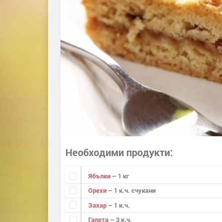
Необходими продукти
Ябълки
– 1 кг
Орехи
– 1 к.ч. счукани
Захар
– 1 к.ч.
Галета
– 3 к.ч.