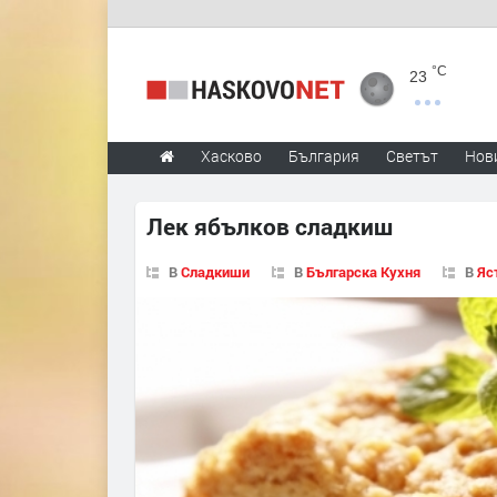
°C
23
Хасково
България
Светът
Нов
Лек ябълков сладкиш
В
Сладкиши
В
Българска Кухня
В
Яс