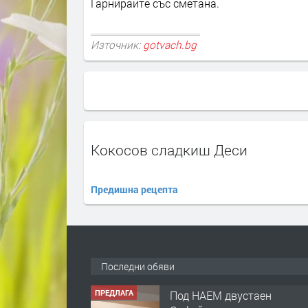
Гарнирайте със сметана.
Източник:
gotvach.bg
Кокосов сладкиш Деси
Предишна рецепта
Последни обяви
ПРЕДЛАГА
Под НАЕМ двустаен