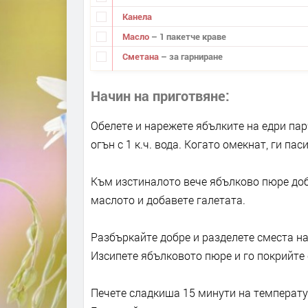
Канела
Масло
– 1 пакетче краве
Сметана
– за гарниране
Начин на приготвяне
Обелете и нарежете ябълките на едри пар
огън с 1 к.ч. вода. Когато омекнат, ги па
Към изстиналото вече ябълково пюре доба
маслото и добавете галетата.
Разбъркайте добре и разделете сместа на
Изсипете ябълковото пюре и го покрийте 
Печете сладкиша 15 минути на температу