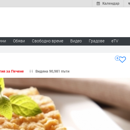
Календар
ини
Обяви
Свободно време
Видео
Градове
eTV
0
тия за Печене
Видяна 90,981 пъти