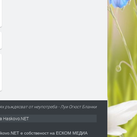
тях ръждясват от неупотреба - Луи Огюст Бланки
а Haskovo.NET
kovo.NET е собственост на ЕСКОМ МЕДИА