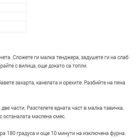
чета. Сложете ги малка тенджера, задушете ги на слаб
сирайте с вилица, още докато са топли.
вете захарта, канелата и орехите. Разбийте на пяна
 две части. Разстелете едната част в малка тавичка.
с останалата маслена смес.
ра 180 градуса и още 10 минути на изключена фурна.