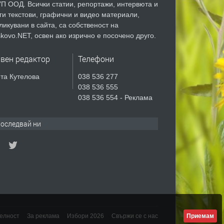
П ООД. Всички статии, репортажи, интервюта и
ги текстови, графични и видео материали,
ликувани в сайта, са собственост на
kovo.NET, освен ако изрично е посочено друго.
авен редактор
Телефони
та Кутелова
038 536 277
038 536 555
038 536 554 - Реклама
оследвай ни
елност
За реклама
Избори 2026
Свържи се с нас
Приемам