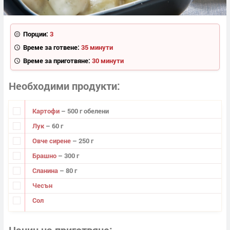
Порции:
3
Време за готвене:
35 минути
Време за приготвяне:
30 минути
Необходими продукти
Картофи
– 500 г обелени
Лук
– 60 г
Овче сирене
– 250 г
Брашно
– 300 г
Сланина
– 80 г
Чесън
Сол
Начин на приготвяне