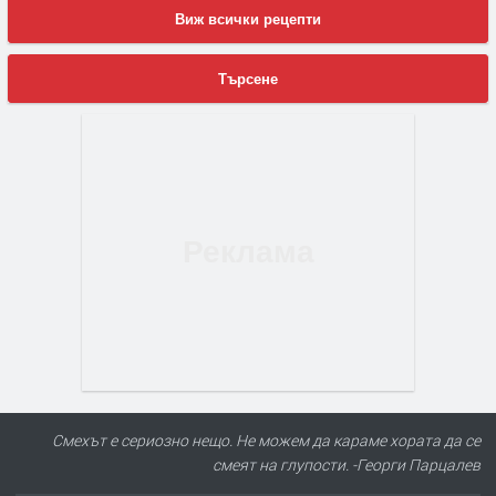
Виж всички рецепти
Търсене
Смехът е сериозно нещо. Не можем да караме хората да се
смеят на глупости. -Георги Парцалев