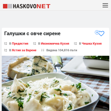
Галушки с овче сирене
0
В
Предястия
В
Икономична Кухня
В
Чешка Кухня
В
Ястия за Варене
Видяна 104,816 пъти