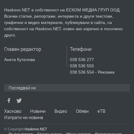
КУБА
Haskovo.NET е собственост на ЕСКОМ МЕДИА ГРУП ООД.
Всички статии, репортажи, интервюта и други текстови,
преди 4 дни
графични и видео материали, публикувани в сайта, са
собственост на Haskovo.NET, освен ако изрично е посочено
ПРЕДЛАГА
Продавам парцел в гр. Хасково кв.
друго.
Хисаря до ток, вода,канализация,
асфалт 0889 537 426
Главен редактор
Телефони
преди 4 дни
Анета Кутелова
038 536 277
038 536 555
ПРЕДЛАГА
СГЛОБЯВАНЕ НА МЕБЕЛИ.
038 536 554 - Реклама
Последвай ни
преди 4 дни
ПРЕДЛАГА
Хасково
Новини
Видео
Обяви
еТВ
№4119 Едностаен обзаведен
Изпрати ни новина
апартамент под наем в кв.
Училищни, гр. Хасково.
© Copyright
Haskovo.NET