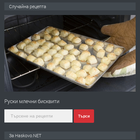
ПРЕДЛАГА
НАПЪЛНО ОБЗАВЕДЕН И
Случайна рецепта
ОБОРУДВАН ТРИСТАЕН
АПАРТАМЕНТ В ЦЕНТЪРА НА ГР.
ХАСКОВО
преди 3 дни
ПРЕДЛАГА
Давам гараж под наем
преди 3 дни
ПРЕДЛАГА
№4120 Магазин/Офис под наем в кв.
Любен Каравелов, Хасково-близо до
Руски млечни бисквити
градската градина!
преди 3 дни
Търси
ПРЕДЛАГА
ПРОСТОРЕН ТРИСТАЕН
За Haskovo.NET
АПАРТАМЕНТ В НОВА СГРАДА КВ.