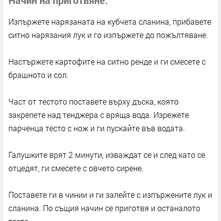
Изпържете нарязаната на кубчета сланина, прибавете
ситно нарязания лук и го изпържете до пожълтяване.
Настържете картофите на ситно ренде и ги смесете с
брашното и сол.
Част от тестото поставете върху дъска, която
закрепете над тенджера с вряща вода. Изрежете
парченца тесто с нож и ги пускайте във водата.
Галушките врят 2 минути, изваждат се и след като се
отцедят, ги смесете с овчето сирене.
Поставете ги в чинии и ги залейте с изпържените лук и
сланина. По същия начин се приготвя и останалото