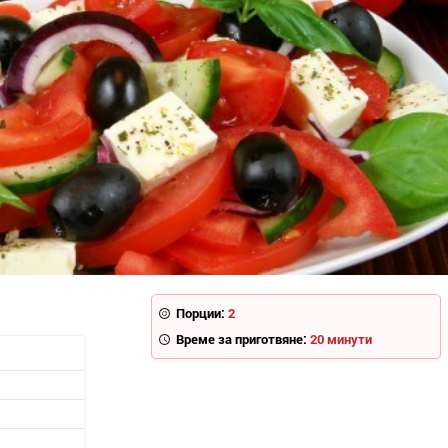
Порции:
2
Време за приготвяне:
20 минути