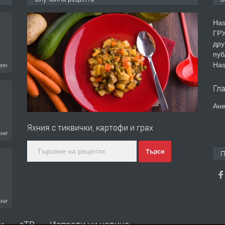
Has
ГРУ
дру
пуб
Has
ден
Гл
Ане
Яхния с тиквички, картофи и грах
дни
Търси
П
дни
и
еТВ
Изпрати ни новина