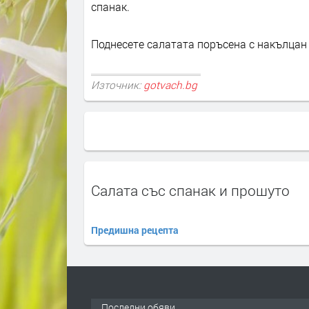
спанак.
Поднесете салатата поръсена с накълцан
Източник:
gotvach.bg
Салата със спанак и прошуто
Предишна рецепта
Последни обяви