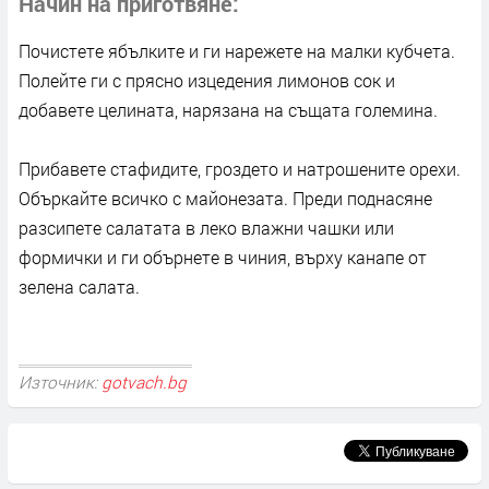
Начин на приготвяне
Почистете ябълките и ги нарежете на малки кубчета.
Полейте ги с прясно изцедения лимонов сок и
добавете целината, нарязана на същата големина.
Прибавете стафидите, гроздето и натрошените орехи.
Объркайте всичко с майонезата. Преди поднасяне
разсипете салатата в леко влажни чашки или
формички и ги обърнете в чиния, върху канапе от
зелена салата.
Източник:
gotvach.bg