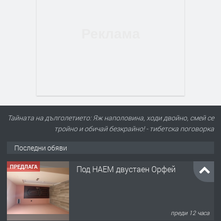
Тайната на дълголетието: Яж наполовина, ходи двойно, смей се
тройно и обичай безкрайно! - тибетска поговорка
Последни обяви
ПРЕДЛАГА
Под НАЕМ двустаен Орфей
преди 12 часа