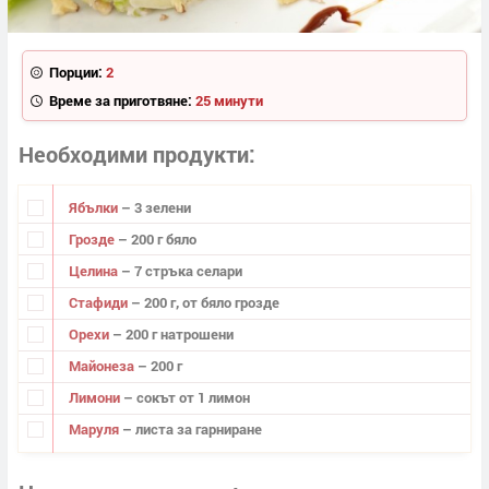
Порции:
2
Време за приготвяне:
25 минути
Необходими продукти
Ябълки
– 3 зелени
Грозде
– 200 г бяло
Целина
– 7 стръка селари
Стафиди
– 200 г, от бяло грозде
Орехи
– 200 г натрошени
Майонеза
– 200 г
Лимони
– сокът от 1 лимон
Маруля
– листа за гарниране