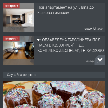
ПРЕДЛАГА
Нов апартамент на ул. Липа до
Езикова гимназия
преди 12 часа
ПРЕДЛАГА
🔑 ОБЗАВЕДЕНА ГАРСОНИЕРА ПОД
НАЕМ В КВ. „ОРФЕЙ“ – ДО
КОМПЛЕКС „ВЕСПРЕМ“, ГР. ХАСКОВО
преди 1 ден
ПРЕДЛАГА
НАПЪЛНО ОБЗАВЕДЕН И
Случайна рецепта
ОБОРУДВАН ТРИСТАЕН
АПАРТАМЕНТ В ЦЕНТЪРА НА ГР.
ХАСКОВО
преди 2 дни
ПРЕДЛАГА
Давам гараж под наем