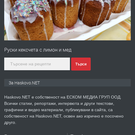
преди 2 дни
ПРЕДЛАГА
№4120 Магазин/Офис под наем в кв.
Любен Каравелов, Хасково-близо до
Руски кексчета с лимон и мед
градската градина!
преди 2 дни
Търси
ПРЕДЛАГА
ПРОСТОРЕН ТРИСТАЕН
За Haskovo.NET
АПАРТАМЕНТ В НОВА СГРАДА КВ.
КУБА
Haskovo.NET е собственост на ЕСКОМ МЕДИА ГРУП ООД.
Всички статии, репортажи, интервюта и други текстови,
преди 3 дни
графични и видео материали, публикувани в сайта, са
собственост на Haskovo.NET, освен ако изрично е посочено
ПРЕДЛАГА
Продавам парцел в гр. Хасково кв.
друго.
Хисаря до ток, вода,канализация,
асфалт 0889 537 426