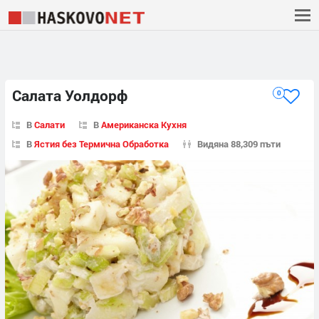
Салата Уолдорф
0
В
Салати
В
Американска Кухня
В
Ястия без Термична Обработка
Видяна 88,309 пъти