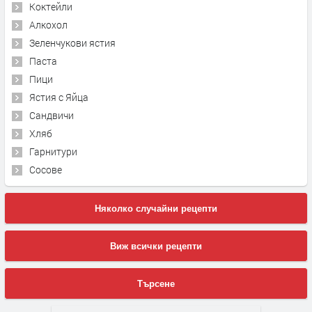
Коктейли
Алкохол
Зеленчукови ястия
Паста
Пици
Ястия с Яйца
Сандвичи
Хляб
Гарнитури
Сосове
Няколко случайни рецепти
Виж всички рецепти
Търсене