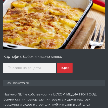
преди 2 дни
ПРЕДЛАГА
Давам гараж под наем
преди 2 дни
ПРЕДЛАГА
№4120 Магазин/Офис под наем в кв.
Любен Каравелов, Хасково-близо до
Картофи с бабек и кисело мляко
градската градина!
преди 2 дни
Търси
ПРЕДЛАГА
ПРОСТОРЕН ТРИСТАЕН
За Haskovo.NET
АПАРТАМЕНТ В НОВА СГРАДА КВ.
КУБА
Haskovo.NET е собственост на ЕСКОМ МЕДИА ГРУП ООД.
Всички статии, репортажи, интервюта и други текстови,
преди 3 дни
графични и видео материали, публикувани в сайта, са