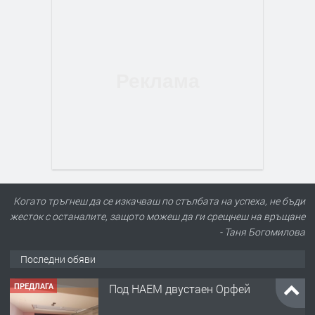
Когато тръгнеш да се изкачваш по стълбата на успеха, не бъди
жесток с останалите, защото можеш да ги срещнеш на връщане
- Таня Богомилова
Последни обяви
ПРЕДЛАГА
Под НАЕМ двустаен Орфей