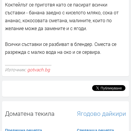
Коктейлът се приготвя като се пасират всички
съставки - банана заедно с киселото мляко, сока от
ананас, кокосовата сметана, малините, които по
желание може да замените и с ягоди.
Всички съставки се разбиват в блендер. Сместа се
разрежда с малко вода на око и се сервира.
Източник:
gotvach.bg
Доматена текила
Ягодово дайкири
Предишна рецепта
Следваща рецепта