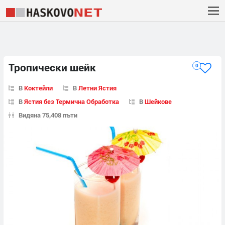
Тропически шейк
0
В
Коктейли
В
Летни Ястия
В
Ястия без Термична Обработка
В
Шейкове
Видяна 75,408 пъти