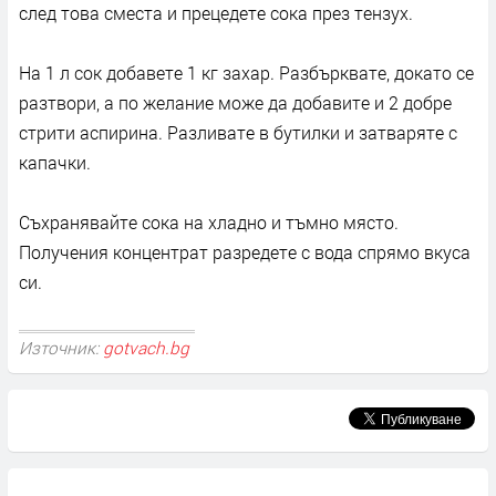
след това сместа и прецедете сока през тензух.
На 1 л сок добавете 1 кг захар. Разбърквате, докато се
разтвори, а по желание може да добавите и 2 добре
стрити аспирина. Разливате в бутилки и затваряте с
капачки.
Съхранявайте сока на хладно и тъмно място.
Получения концентрат разредете с вода спрямо вкуса
си.
Източник:
gotvach.bg