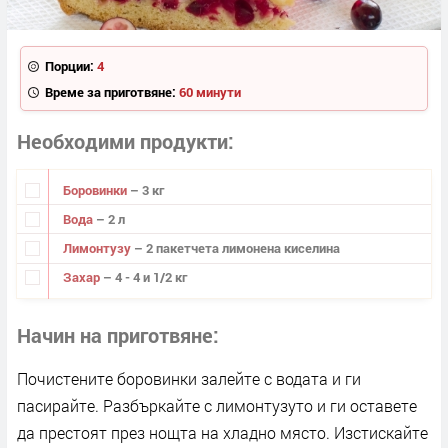
Порции:
4
Време за приготвяне:
60 минути
Необходими продукти
Боровинки
– 3 кг
Вода
– 2 л
Лимонтузу
– 2 пакетчета лимонена киселина
Захар
– 4 - 4 и 1/2 кг
Начин на приготвяне
Почистените боровинки залейте с водата и ги
пасирайте. Разбъркайте с лимонтузуто и ги оставете
да престоят през нощта на хладно място. Изстискайте