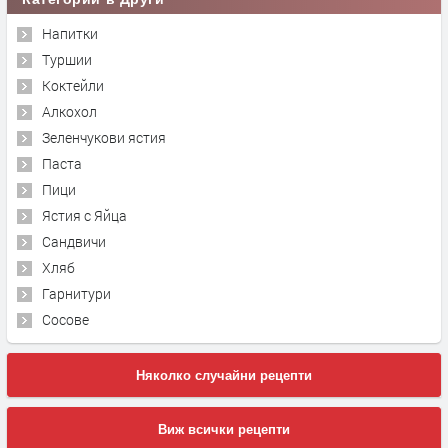
Напитки
Туршии
Коктейли
Алкохол
Зеленчукови ястия
Паста
Пици
Ястия с Яйца
Сандвичи
Хляб
Гарнитури
Сосове
Няколко случайни рецепти
Виж всички рецепти