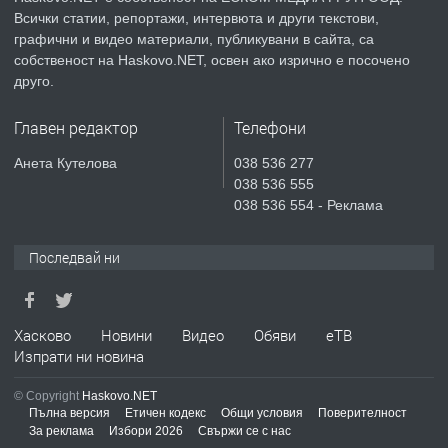
Всички статии, репортажи, интервюта и други текстови,
преди 4 дни
графични и видео материали, публикувани в сайта, са
собственост на Haskovo.NET, освен ако изрично е посочено
ПРЕДЛАГА
Продавам парцел в гр. Хасково кв.
друго.
Хисаря до ток, вода,канализация,
асфалт 0889 537 426
Главен редактор
Телефони
преди 4 дни
Анета Кутелова
038 536 277
038 536 555
ПРЕДЛАГА
СГЛОБЯВАНЕ НА МЕБЕЛИ.
038 536 554 - Реклама
Последвай ни
преди 4 дни
ПРЕДЛАГА
Хасково
Новини
Видео
Обяви
еТВ
№4119 Едностаен обзаведен
Изпрати ни новина
апартамент под наем в кв.
Училищни, гр. Хасково.
© Copyright
Haskovo.NET
Пълна версия
Етичен кодекс
Общи условия
Поверителност
преди 4 дни
За реклама
Избори 2026
Свържи се с нас