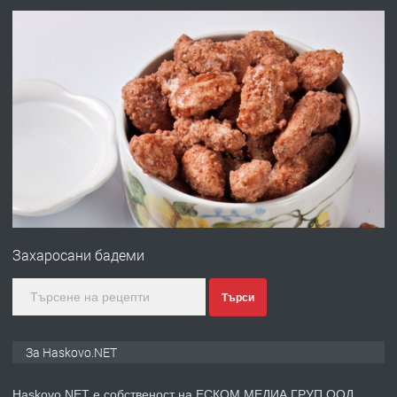
АПАРТАМЕНТ В ЦЕНТЪРА НА ГР.
ХАСКОВО
преди 3 дни
ПРЕДЛАГА
Давам гараж под наем
преди 3 дни
ПРЕДЛАГА
№4120 Магазин/Офис под наем в кв.
Любен Каравелов, Хасково-близо до
Захаросани бадеми
градската градина!
преди 3 дни
Търси
ПРЕДЛАГА
ПРОСТОРЕН ТРИСТАЕН
За Haskovo.NET
АПАРТАМЕНТ В НОВА СГРАДА КВ.
КУБА
Haskovo.NET е собственост на ЕСКОМ МЕДИА ГРУП ООД.