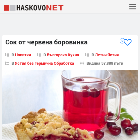
Сок от червена боровинка
0
В
Напитки
В
Българска Кухня
В
Летни Ястия
В
Ястия без Термична Обработка
Видяна 57,888 пъти