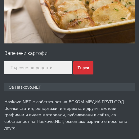
преди 2 дни
ПРЕДЛАГА
№4120 Магазин/Офис под наем в кв.
Любен Каравелов, Хасково-близо до
Запечени картофи
градската градина!
преди 2 дни
Търси
ПРЕДЛАГА
ПРОСТОРЕН ТРИСТАЕН
За Haskovo.NET
АПАРТАМЕНТ В НОВА СГРАДА КВ.
КУБА
Haskovo.NET е собственост на ЕСКОМ МЕДИА ГРУП ООД.
Всички статии, репортажи, интервюта и други текстови,
преди 3 дни
графични и видео материали, публикувани в сайта, са
собственост на Haskovo.NET, освен ако изрично е посочено
ПРЕДЛАГА
Продавам парцел в гр. Хасково кв.
друго.
Хисаря до ток, вода,канализация,
асфалт 0889 537 426