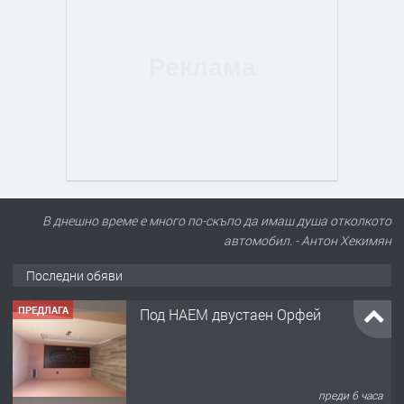
В днешно време е много по-скъпо да имаш душа отколкото
автомобил. - Антон Хекимян
Последни обяви
ПРЕДЛАГА
Под НАЕМ двустаен Орфей
преди 6 часа