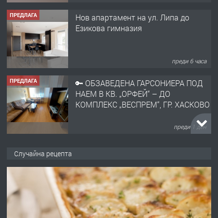
ПРЕДЛАГА
Нов апартамент на ул. Липа до
Езикова гимназия
преди 6 часа
ПРЕДЛАГА
🔑 ОБЗАВЕДЕНА ГАРСОНИЕРА ПОД
НАЕМ В КВ. „ОРФЕЙ“ – ДО
КОМПЛЕКС „ВЕСПРЕМ“, ГР. ХАСКОВО
преди 1 ден
ПРЕДЛАГА
НАПЪЛНО ОБЗАВЕДЕН И
Случайна рецепта
ОБОРУДВАН ТРИСТАЕН
АПАРТАМЕНТ В ЦЕНТЪРА НА ГР.
ХАСКОВО
преди 2 дни
ПРЕДЛАГА
Давам гараж под наем