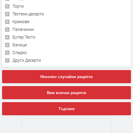
Торти
Тестени десерти
Кремове
Палачинки
Бутер Тесто
Баници
Сладко
Други Десерти
Няколко случайни рецепти
Виж всички рецепти
Търсене