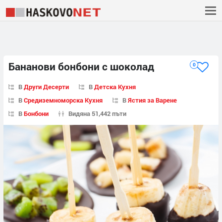
Бананови бонбони с шоколад
0
В
Други Десерти
В
Детска Кухня
В
Средиземноморска Кухня
В
Ястия за Варене
В
Бонбони
Видяна 51,442 пъти