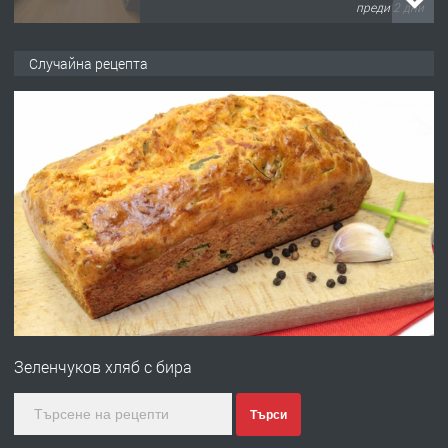
преди 2 дни
ПРЕДЛАГА
НАПЪЛНО ОБЗАВЕДЕН И
Случайна рецепта
ОБОРУДВАН ТРИСТАЕН
АПАРТАМЕНТ В ЦЕНТЪРА НА ГР.
ХАСКОВО
преди 2 дни
ПРЕДЛАГА
Давам гараж под наем
преди 3 дни
ПРЕДЛАГА
№4120 Магазин/Офис под наем в кв.
Любен Каравелов, Хасково-близо до
Зеленчуков хляб с бира
градската градина!
преди 3 дни
Търси