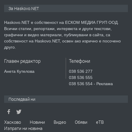
ПРЕДЛАГА
ПРОСТОРЕН ТРИСТАЕН
За Haskovo.NET
АПАРТАМЕНТ В НОВА СГРАДА КВ.
КУБА
Haskovo.NET е собственост на ЕСКОМ МЕДИА ГРУП ООД.
Всички статии, репортажи, интервюта и други текстови,
преди 3 дни
графични и видео материали, публикувани в сайта, са
собственост на Haskovo.NET, освен ако изрично е посочено
ПРЕДЛАГА
Продавам парцел в гр. Хасково кв.
друго.
Хисаря до ток, вода,канализация,
асфалт 0889 537 426
Главен редактор
Телефони
преди 3 дни
Анета Кутелова
038 536 277
038 536 555
ПРЕДЛАГА
СГЛОБЯВАНЕ НА МЕБЕЛИ.
038 536 554 - Реклама
Последвай ни
преди 3 дни
ПРЕДЛАГА
Хасково
Новини
Видео
Обяви
еТВ
№4119 Едностаен обзаведен
Изпрати ни новина
апартамент под наем в кв.