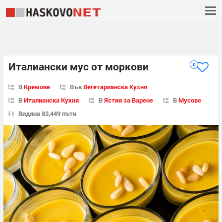
Италиански мус от моркови
0
В
Кремове
Във
Вегетарианска Кухня
В
Италианска Кухня
В
Ястия за Варене
В
Мусове
Видяна 83,449 пъти