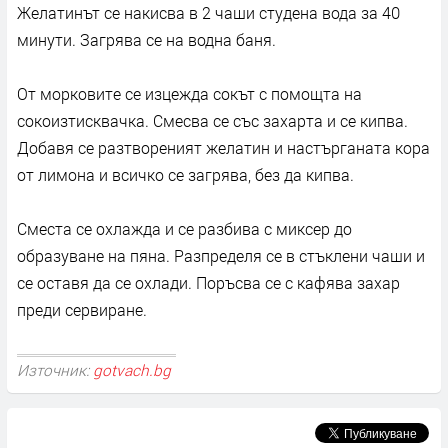
Желатинът се накисва в 2 чаши студена вода за 40
минути. Загрява се на водна баня.
От морковите се изцежда сокът с помощта на
сокоизтисквачка. Смесва се със захарта и се кипва.
Добавя се разтвореният желатин и настърганата кора
от лимона и всичко се загрява, без да кипва.
Сместа се охлажда и се разбива с миксер до
образуване на пяна. Разпределя се в стъклени чаши и
се оставя да се охлади. Поръсва се с кафява захар
преди сервиране.
Източник:
gotvach.bg