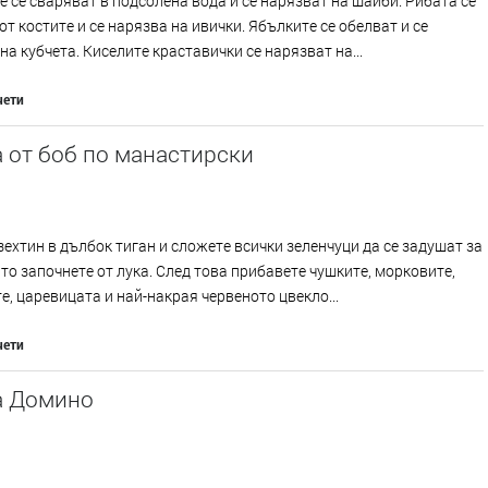
 се сваряват в подсолена вода и се нарязват на шайби. Рибата се
от костите и се нарязва на ивички. Ябълките се обелват и се
на кубчета. Киселите краставички се нарязват на...
чети
 от боб по манастирски
зехтин в дълбок тиган и сложете всички зеленчуци да се задушат за
ато започнете от лука. След това прибавете чушките, морковите,
е, царевицата и най-накрая червеното цвекло...
чети
а Домино