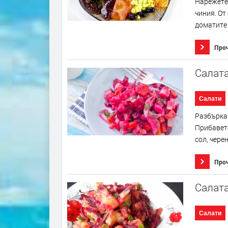
Нарежете 
чиния. От
доматите 
Про
Салата
Салати
Разбъркай
Прибавете
сол, чере
Про
Салата
Салати