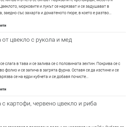
Цвеклото, морковите и лукът се нарязват и се задушават в
, заедно със захарта и доматеното пюре, в което е разтво...
чети
 от цвекло с рукола и мед
се слага в тава и се залива се с половината зехтин. Покрива се с
о фолио и се запича в загрята фурна. Оставя се да изстине и се
арязва се на едри кубчета и се добавя почисте...
чети
 с картофи, червено цвекло и риба