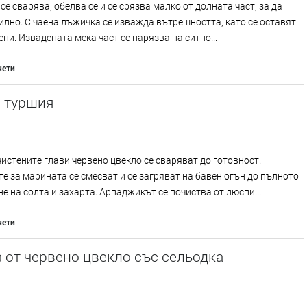
се сварява, обелва се и се срязва малко от долната част, за да
илно. С чаена лъжичка се изважда вътрешността, като се оставят
ени. Извадената мека част се нарязва на ситно...
чети
а туршия
истените глави червено цвекло се сваряват до готовност.
е за марината се смесват и се загряват на бавен огън до пълното
е на солта и захарта. Арпаджикът се почиства от люспи...
чети
 от червено цвекло със сельодка