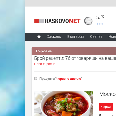
°C
24
Хасково
България
Светът
Нов
Търсене
Брой рецепти: 76 отговарящи на ваше
Ново търсене
Продукти "
червено цвекло
"
Моско
Чорби
Бульонът 