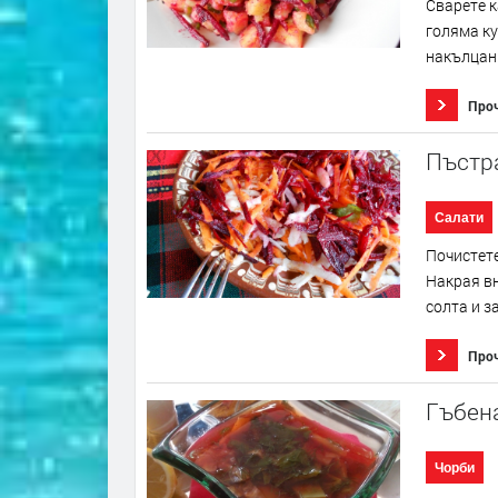
Сварете к
голяма ку
накълцани
Про
Пъстра
Салати
Почистете
Накрая вн
солта и з
Про
Гъбена
Чорби