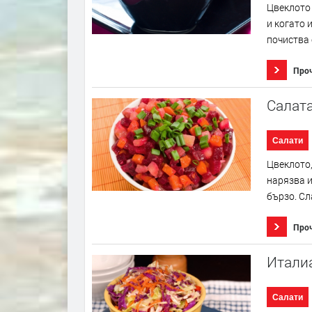
Цвеклото 
и когато 
почиства 
Про
Салата
Салати
Цвеклото,
нарязва и
бързо. Сла
Про
Италиа
Салати