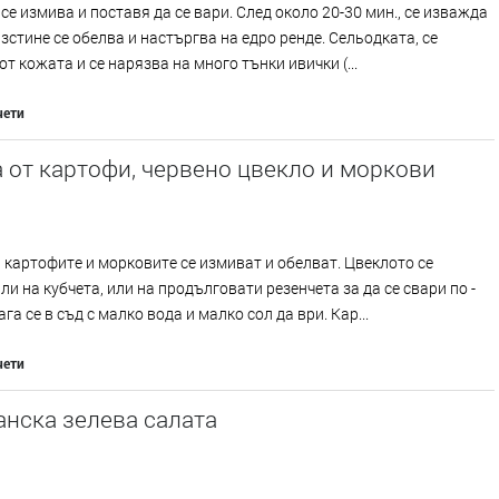
се измива и поставя да се вари. След около 20-30 мин., се изважда
изстине се обелва и настъргва на едро ренде. Сельодката, се
от кожата и се нарязва на много тънки ивички (...
чети
 от картофи, червено цвекло и моркови
 картофите и морковите се измиват и обелват. Цвеклото се
ли на кубчета, или на продълговати резенчета за да се свари по -
га се в съд с малко вода и малко сол да ври. Кар...
чети
нска зелева салата