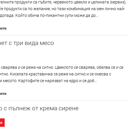
лните продукти са гъбите, червеното цвекло и целината (кервиз),
е продукти са по желание, но тази комбинация на мен лично най-
допада. Който обича по-пикантни супи може да до...
чети
ет с три вида месо
 сварява и се реже на ситно. Цвеклото се сварява, обелва се и се
итно. Киселата краставичка се реже на ситно и се смесва с
и месото. Картофите се нарязват на едро и се доб...
чети
 с пълнеж от крема сирене
ия