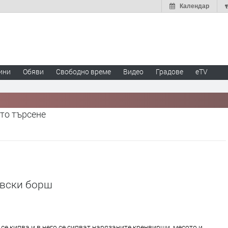
Календар
ини
Обяви
Свободно време
Видео
Градове
eTV
то търсене
вски борш
се кипва и в него се сипват нарязаните кренвирши, месото и