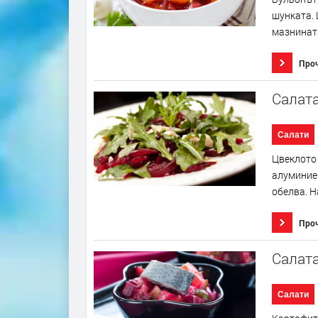
шунката. 
мазнината
Про
Салата
Салати
Цвеклото 
алуминиев
обелва. Н
Про
Салата
Салати