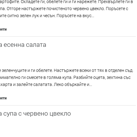
артофите. Охладете ги, обелете ги и ги нарежете. Прехвърлете ги в
па. Отгоре настържете почистеното червено цвекло. Поръсете с
те ситно зелен лук и чесън. Поръсете на вкус...
чети
 есенна салата
 зеленчуците и ги обелете. Настържете всеки от тях в отделен съд.
имателно ги смесете в голяма купа. Разбийте оцета, зехтина със
ахарта и залейте салатата. Леко объркайте и...
чети
 супа с червено цвекло