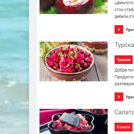
Цвеклото 
стои стаб
дебели ст
Про
Турск
Туршии
Добре поч
Продуктит
разтварян
Про
Салата
Салати