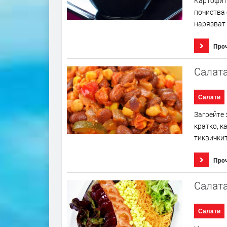
Картофите
почиства 
нарязват 
Про
Салата
Салати
Загрейте 
кратко, к
тиквичкит
Про
Салат
Салати