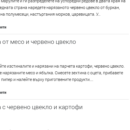
марулите и ги разпределете на успоредни редове в двата края на
 едната страна наредете нарязаното червено цвекло от буркан,
на полумесеци, настъргания морков, царевицата. У...
чети
 от месо и червено цвекло
те изстиналите и нарязани на парчета картофи, червено цвекло.
 нарязаните месо и ябълка. Смесете зехтина с оцета, прибавете
н пипер и налейте върху приготвените продукти....
чети
 с червено цвекло и картофи