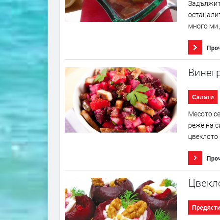
Задължите
останалит
много ми 
Про
Винегр
Салати
Месото се
реже на с
цвеклото 
Про
Цвекло
Предяст