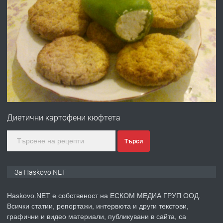
преди 4 дни
ПРЕДЛАГА
№4120 Магазин/Офис под наем в кв.
Любен Каравелов, Хасково-близо до
градската градина!
преди 4 дни
ПРЕДЛАГА
ПРОСТОРЕН ТРИСТАЕН
АПАРТАМЕНТ В НОВА СГРАДА КВ.
Диетични картофени кюфтета
КУБА
преди 5 дни
Търси
ПРЕДЛАГА
Продавам парцел в гр. Хасково кв.
За Haskovo.NET
Хисаря до ток, вода,канализация,
асфалт 0889 537 426
Haskovo.NET е собственост на ЕСКОМ МЕДИА ГРУП ООД.
Всички статии, репортажи, интервюта и други текстови,
преди 5 дни
графични и видео материали, публикувани в сайта, са