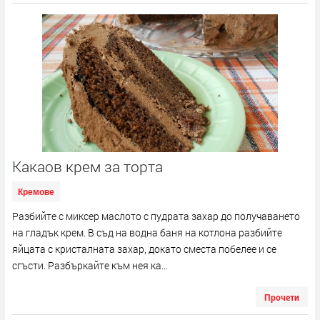
Какаов крем за торта
Кремове
Разбийте с миксер маслото с пудрата захар до получаването
на гладък крем. В съд на водна баня на котлона разбийте
яйцата с кристалната захар, докато сместа побелее и се
сгъсти. Разбъркайте към нея ка...
Прочети