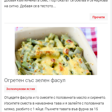
добавя към яйчената смес. Портокалът се обелва и се нарязва
на ситно. Добавя се в тестото....
Прочети
Огретен със зелен фасул
Зеленчукови ястия
Отцедете фасула и го смесете с половината масло и сиренето.
Изсипете сместа в намазнена тава и я залейте с половината
мляко, разбито с 1 яйце. Пъхнете тавата във фурна за 15