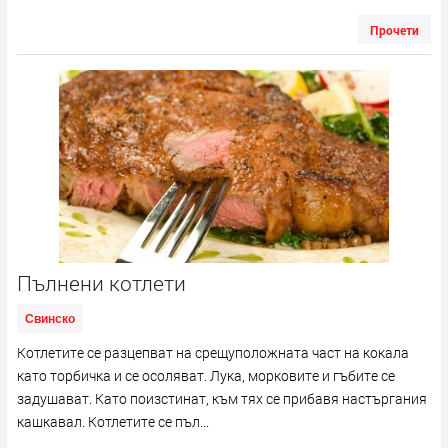
Прочети
Пълнени котлети
Свинско
Котлетите се разцепват на срещуположната част на кокала
като торбичка и се осоляват. Лука, морковите и гъбите се
задушават. Като поизстинат, към тях се прибавя настъргания
кашкавал. Котлетите се пъл...