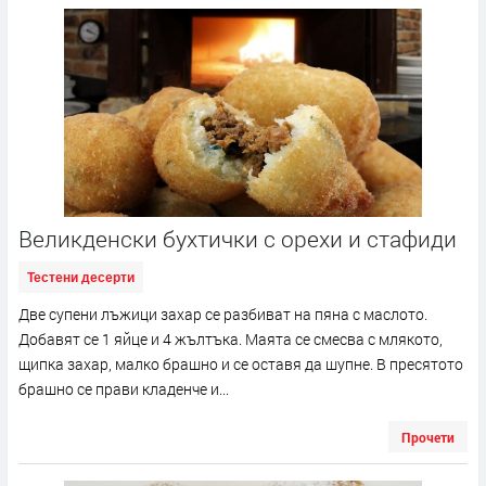
Великденски бухтички с орехи и стафиди
Тестени десерти
Две супени лъжици захар се разбиват на пяна с маслото.
Добавят се 1 яйце и 4 жълтъка. Маята се смесва с млякото,
щипка захар, малко брашно и се оставя да шупне. В пресятото
брашно се прави кладенче и...
Прочети