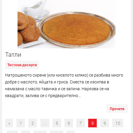
Татли
Тестени десерти
Натрошеното сирене (или киселото мляко) се разбива много
добре с маслото, яйцата и гриса. Сместа се изсипва в
намазана с масло тавичка и се запича. Нарязва се на
квадрати, залива се с предварително...
Прочети
«
1
2
...
5
6
7
8
9
10