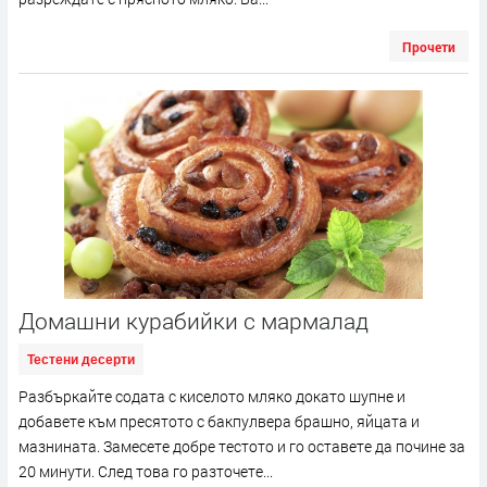
Прочети
Домашни курабийки с мармалад
Тестени десерти
Разбъркайте содата с киселото мляко докато шупне и
добавете към пресятото с бакпулвера брашно, яйцата и
мазнината. Замесете добре тестото и го оставете да почине за
20 минути. След това го разточете...