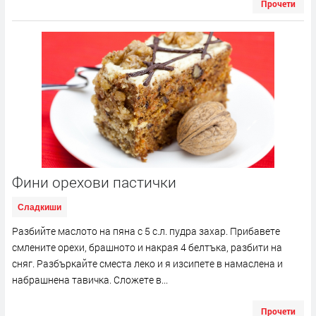
Прочети
Фини орехови пастички
Сладкиши
Разбийте маслото на пяна с 5 с.л. пудра захар. Прибавете
смлените орехи, брашното и накрая 4 белтъка, разбити на
сняг. Разбъркайте сместа леко и я изсипете в намаслена и
набрашнена тавичка. Сложете в...
Прочети