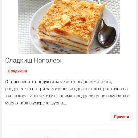
Сладкиш Наполеон
Сладкиши
От посочените продукти замесете средно меко тесто,
разделете го на три части и всяка една от тях се разточва на
тънка кора. Изпечете ги в голяма, предварително намазана с
масло тава в умерена фурна....
Прочети