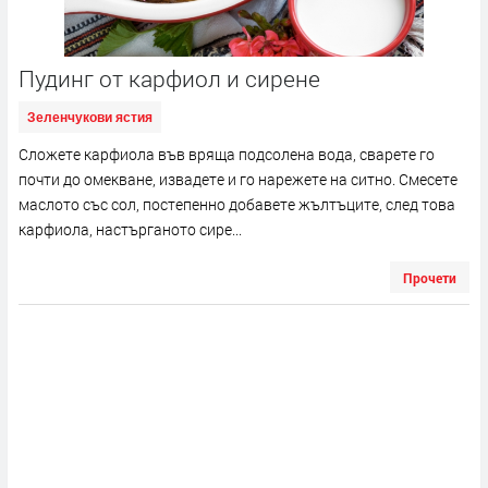
Пудинг от карфиол и сирене
Зеленчукови ястия
Сложете карфиола във вряща подсолена вода, сварете го
почти до омекване, извадете и го нарежете на ситно. Смесете
маслото със сол, постепенно добавете жълтъците, след това
карфиола, настърганото сире...
Прочети