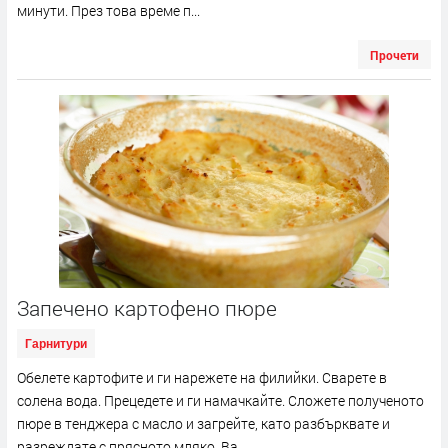
минути. През това време п...
Прочети
Запечено картофено пюре
Гарнитури
Обелете картофите и ги нарежете на филийки. Сварете в
солена вода. Прецедете и ги намачкайте. Сложете полученото
пюре в тенджера с масло и загрейте, като разбърквате и
разреждате с прясното мляко. Ва...