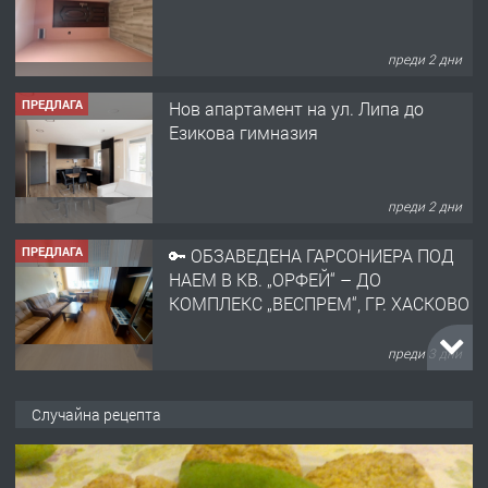
преди 2 дни
ПРЕДЛАГА
🔑 ОБЗАВЕДЕНА ГАРСОНИЕРА ПОД
НАЕМ В КВ. „ОРФЕЙ“ – ДО
КОМПЛЕКС „ВЕСПРЕМ“, ГР. ХАСКОВО
преди 3 дни
ПРЕДЛАГА
НАПЪЛНО ОБЗАВЕДЕН И
ОБОРУДВАН ТРИСТАЕН
АПАРТАМЕНТ В ЦЕНТЪРА НА ГР.
ХАСКОВО
преди 4 дни
ПРЕДЛАГА
Давам гараж под наем
Случайна рецепта