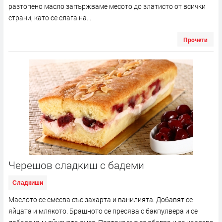
разтопено масло запържваме месото до златисто от всички
страни, като се слага на...
Прочети
Черешов сладкиш с бадеми
Сладкиши
Маслото се смесва със захарта и ванилията. Добавят се
яйцата и млякото. Брашното се пресява с бакпулвера и се