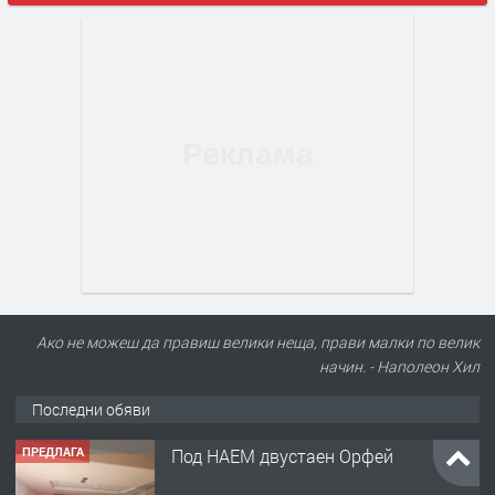
ПРЕДЛАГА
Под НАЕМ двустаен Орфей
Ако не можеш да правиш велики неща, прави малки по велик
начин. - Наполеон Хил
преди 2 дни
Последни обяви
ПРЕДЛАГА
Нов апартамент на ул. Липа до
Езикова гимназия