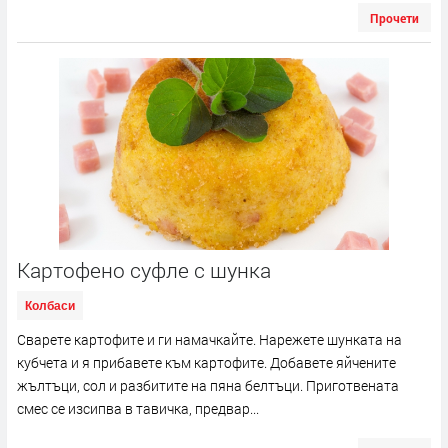
Прочети
Картофено суфле с шунка
Колбаси
Сварете картофите и ги намачкайте. Нарежете шунката на
кубчета и я прибавете към картофите. Добавете яйчените
жълтъци, сол и разбитите на пяна белтъци. Приготвената
смес се изсипва в тавичка, предвар...