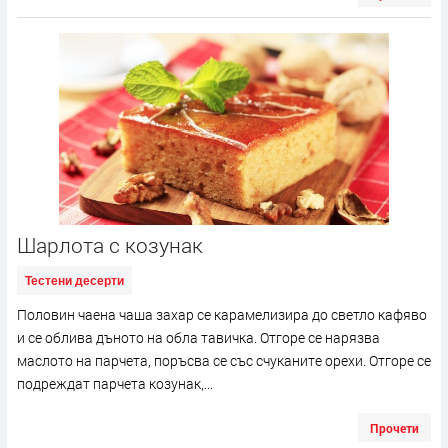
Шарлота с козунак
Тестени десерти
Половин чаена чаша захар се карамелизира до светло кафяво
и се облива дъното на обла тавичка. Отгоре се нарязва
маслото на парчета, поръсва се със счуканите орехи. Отгоре се
подреждат парчета козунак,...
Прочети