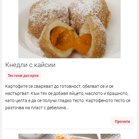
Кнедли с кайсии
Тестени десерти
Картофите се сваряват до готовност, обелват се и се
настъргват. Към тях се добавя яйцето, маслото и брашното,
като целта е да се получи гладко тесто. Картофеното тесто се
разточва на пласт с дебелина...
Прочети