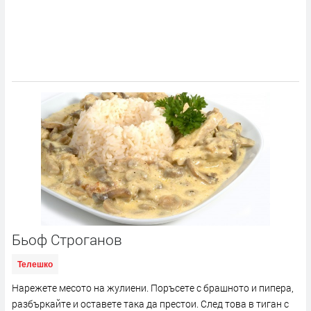
Бьоф Строганов
Телешко
Нарежете месото на жулиени. Поръсете с брашното и пипера,
разбъркайте и оставете така да престои. След това в тиган с