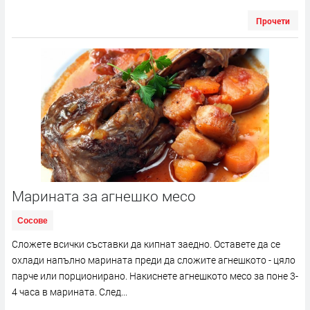
Прочети
Марината за агнешко месо
Сосове
Сложете всички съставки да кипнат заедно. Оставете да се
охлади напълно марината преди да сложите агнешкото - цяло
парче или порционирано. Накиснете агнешкото месо за поне 3-
4 часа в марината. След...