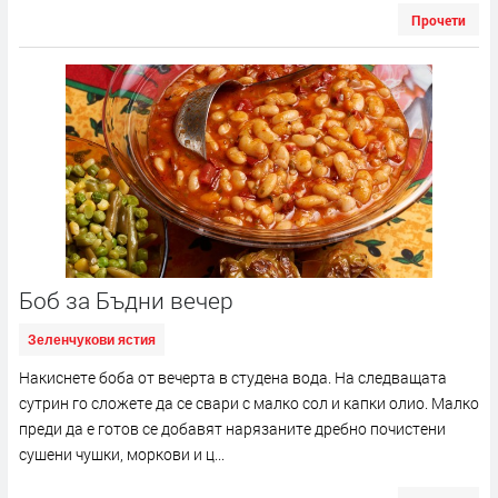
Прочети
Боб за Бъдни вечер
Зеленчукови ястия
Накиснете боба от вечерта в студена вода. На следващата
сутрин го сложете да се свари с малко сол и капки олио. Малко
преди да е готов се добавят нарязаните дребно почистени
сушени чушки, моркови и ц...