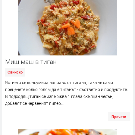
Миш маш в тиган
Свинско
Ястието се консумира направо от тигана, така че сами
преценете колко голям да е тиганът - съответно и продуктите.
В подходящ тиган се изпържва 1 глава скълцан чесън,
добавят се червеният пипер...
Прочети