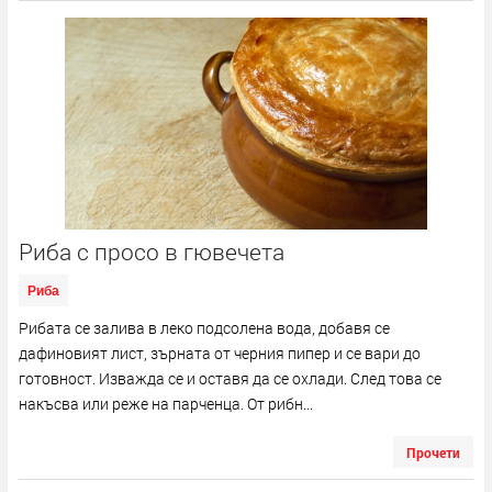
Риба с просо в гювечета
Риба
Рибата се залива в леко подсолена вода, добавя се
дафиновият лист, зърната от черния пипер и се вари до
готовност. Изважда се и оставя да се охлади. След това се
накъсва или реже на парченца. От рибн...
Прочети