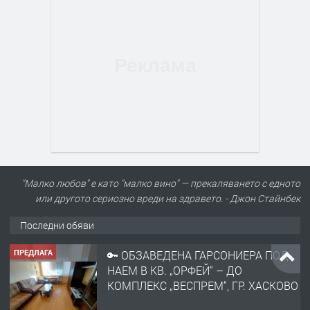
"Малко любов" е като "малко вино" — прекаляването с едното
или другото сериозно вреди на здравето. - Джон Стайнбек
Последни обяви
ПРЕДЛАГА
🔑 ОБЗАВЕДЕНА ГАРСОНИЕРА ПОД
НАЕМ В КВ. „ОРФЕЙ“ – ДО
КОМПЛЕКС „ВЕСПРЕМ“, ГР. ХАСКОВО