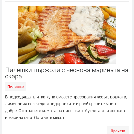
Пилешки пържоли с чеснова марината на
скара
Пилешко
В подходяща плитка купа смесете пресования чесън, водката,
лимоновия сок, чеда и подправките и разбъркайте много
добре. Отстранете кожата на пилешките бутчета и ги сложете
в маринатата. Оставете месот...
Прочети