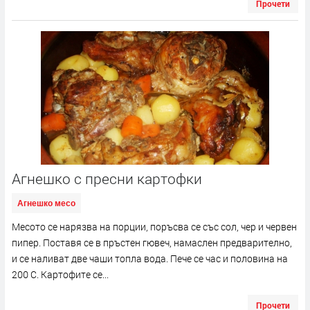
Прочети
Агнешко с пресни картофки
Агнешко месо
Месото се нарязва на порции, поръсва се със сол, чер и червен
пипер. Поставя се в пръстен гювеч, намаслен предварително,
и се наливат две чаши топла вода. Пече се час и половина на
200 С. Картофите се...
Прочети