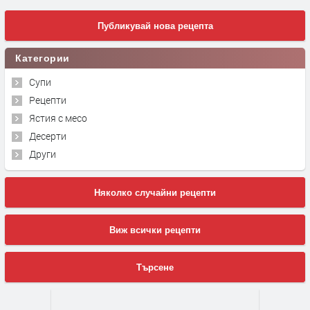
Публикувай нова рецепта
Категории
Супи
Рецепти
Ястия с месо
Десерти
Други
Няколко случайни рецепти
Виж всички рецепти
Търсене