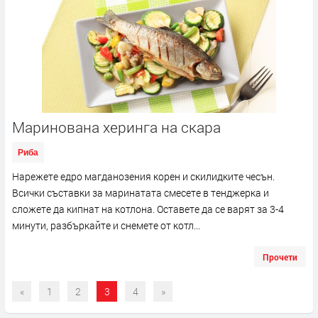
Маринована херинга на скара
Риба
Нарежете едро магданозения корен и скилидките чесън.
Всички съставки за маринатата смесете в тенджерка и
сложете да кипнат на котлона. Оставете да се варят за 3-4
минути, разбъркайте и снемете от котл...
Прочети
«
1
2
3
4
»