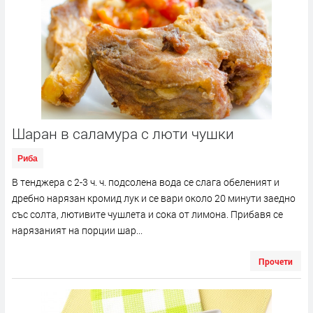
Шаран в саламура с люти чушки
Риба
В тенджера с 2-3 ч. ч. подсолена вода се слага обеленият и
дребно нарязан кромид лук и се вари около 20 минути заедно
със солта, лютивите чушлета и сока от лимона. Прибавя се
нарязаният на порции шар...
Прочети