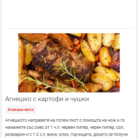
Агнешко с картофи и чушки
Агнешко месо
Агнешкото направете на голям лист с помощта на нож и го
намажете със смес от 1 ч.л. червен пипер, черен пипер, сол,
розмарин и с 1-2 с.л. вино, олио, горчицата, докато се получи