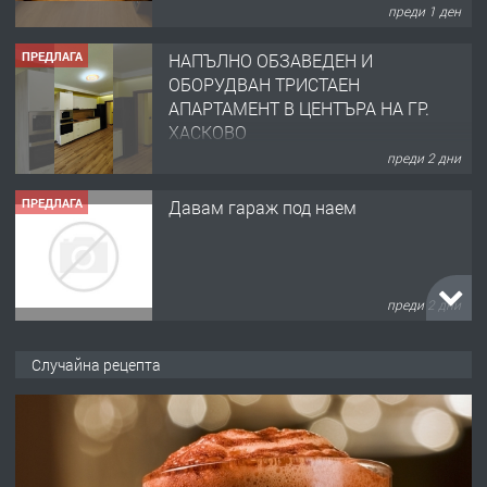
преди 1 ден
ПРЕДЛАГА
НАПЪЛНО ОБЗАВЕДЕН И
ОБОРУДВАН ТРИСТАЕН
АПАРТАМЕНТ В ЦЕНТЪРА НА ГР.
ХАСКОВО
преди 2 дни
ПРЕДЛАГА
Давам гараж под наем
преди 2 дни
ПРЕДЛАГА
№4120 Магазин/Офис под наем в кв.
Случайна рецепта
Любен Каравелов, Хасково-близо до
градската градина!
преди 2 дни