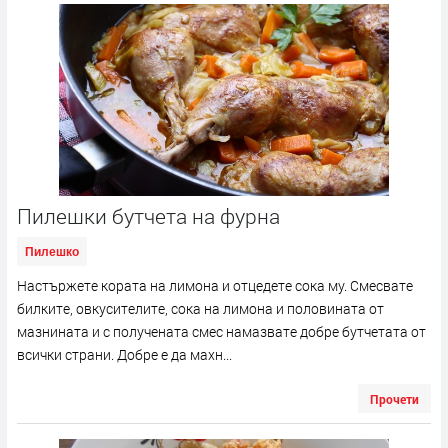
Пилешки бутчета на фурна
Пилешко
Настържете кората на лимона и отцедете сока му. Смесвате
билките, овкусителите, сока на лимона и половината от
мазнината и с получената смес намазвате добре бутчетата от
всички страни. Добре е да махн...
Прочети