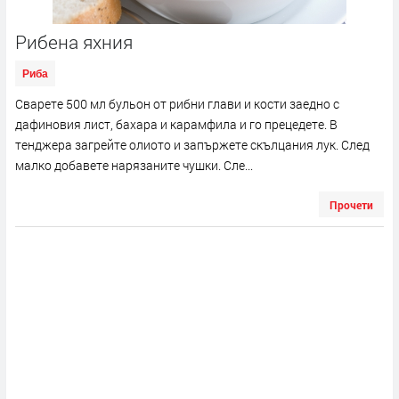
Рибена яхния
Риба
Сварете 500 мл бульон от рибни глави и кости заедно с
дафиновия лист, бахара и карамфила и го прецедете. В
тенджера загрейте олиото и запържете скълцания лук. След
малко добавете нарязаните чушки. Сле...
Прочети