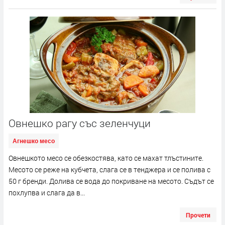
Овнешко рагу със зеленчуци
Агнешко месо
Овнешкото месо се обезкостява, като се махат тлъстините.
Месото се реже на кубчета, слага се в тенджера и се полива с
50 г бренди. Долива се вода до покриване на месото. Съдът се
похлупва и слага да в...
Прочети