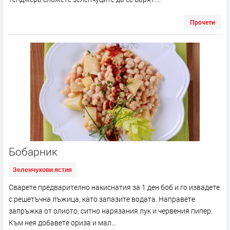
Прочети
Бобарник
Зеленчукови ястия
Сварете предварително накиснатия за 1 ден боб и го извадете
с решетъчна лъжица, като запазите водата. Направете
запръжка от олиото, ситно нарязания лук и червения пипер.
Към нея добавете ориза и мал...