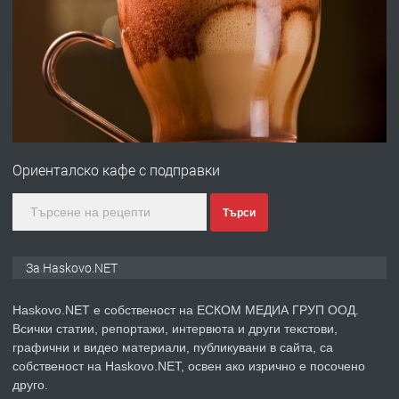
ПРЕДЛАГА
ПРОСТОРЕН ТРИСТАЕН
АПАРТАМЕНТ В НОВА СГРАДА КВ.
КУБА
преди 3 дни
ПРЕДЛАГА
Продавам парцел в гр. Хасково кв.
Хисаря до ток, вода,канализация,
Ориенталско кафе с подправки
асфалт 0889 537 426
преди 3 дни
Търси
ПРЕДЛАГА
СГЛОБЯВАНЕ НА МЕБЕЛИ.
За Haskovo.NET
Haskovo.NET е собственост на ЕСКОМ МЕДИА ГРУП ООД.
Всички статии, репортажи, интервюта и други текстови,
преди 3 дни
графични и видео материали, публикувани в сайта, са
собственост на Haskovo.NET, освен ако изрично е посочено
ПРЕДЛАГА
№4119 Едностаен обзаведен
друго.
апартамент под наем в кв.