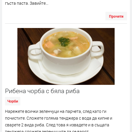
гъста паста. Завийте...
Прочети
Рибена чорба с бяла риба
Чорби
Нарежете всички зеленчуци на парчета, след като ги
почистите. Сложете голяма тенджера с вода да кипне и
сварете 2 вида риба. След това я извадете и в същата
тенджера сложете зеленчуците да се варят....