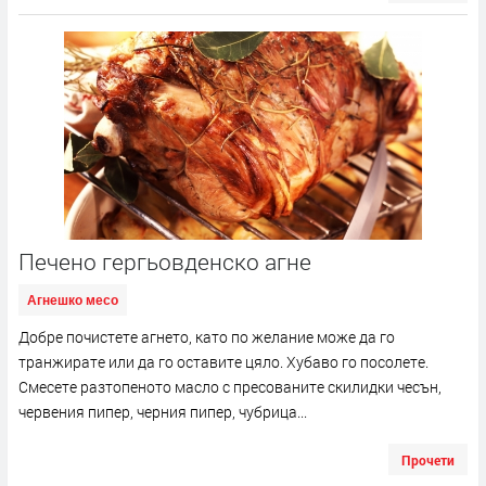
Печено гергьовденско агне
Агнешко месо
Добре почистете агнето, като по желание може да го
транжирате или да го оставите цяло. Хубаво го посолете.
Смесете разтопеното масло с пресованите скилидки чесън,
червения пипер, черния пипер, чубрица...
Прочети