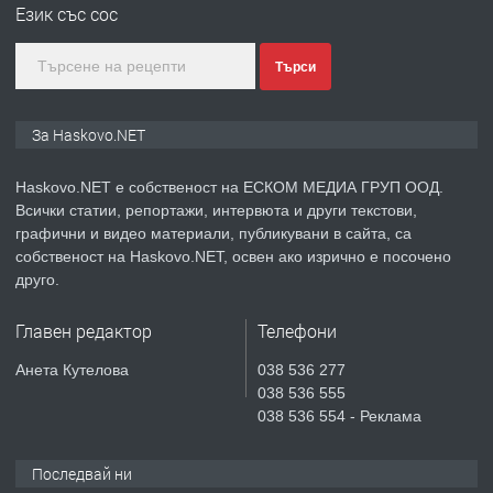
Език със сос
градската градина!
преди 3 дни
Търси
ПРЕДЛАГА
ПРОСТОРЕН ТРИСТАЕН
За Haskovo.NET
АПАРТАМЕНТ В НОВА СГРАДА КВ.
КУБА
Haskovo.NET е собственост на ЕСКОМ МЕДИА ГРУП ООД.
Всички статии, репортажи, интервюта и други текстови,
преди 4 дни
графични и видео материали, публикувани в сайта, са
собственост на Haskovo.NET, освен ако изрично е посочено
ПРЕДЛАГА
Продавам парцел в гр. Хасково кв.
друго.
Хисаря до ток, вода,канализация,
асфалт 0889 537 426
Главен редактор
Телефони
преди 4 дни
Анета Кутелова
038 536 277
038 536 555
ПРЕДЛАГА
СГЛОБЯВАНЕ НА МЕБЕЛИ.
038 536 554 - Реклама
Последвай ни