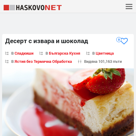
Десерт с извара и шоколад
0
В
Сладкиши
В
Българска Кухня
В
Цветница
В
Ястия без Термична Обработка
Видяна 101,163 пъти