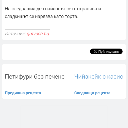
На следващия ден найлонът се отстранява и
сладкишът се нарязва като торта.
Източник:
gotvach.bg
Петифури без печене
Чийзкейк с касис
Предишна рецепта
Следваща рецепта