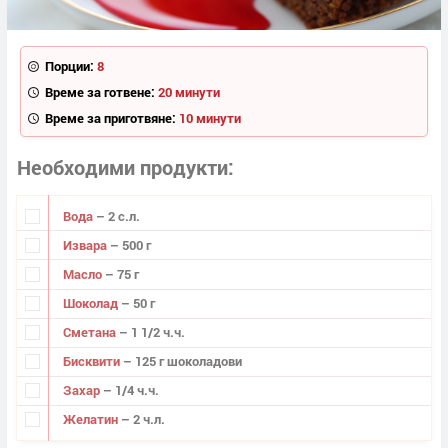
Порции:
8
Време за готвене:
20 минути
Време за приготвяне:
10 минути
Необходими продукти
Вода
– 2 с.л.
Извара
– 500 г
Масло
– 75 г
Шоколад
– 50 г
Сметана
– 1 1/2 ч.ч.
Бисквити
– 125 г шоколадови
Захар
– 1/4 ч.ч.
Желатин
– 2 ч.л.