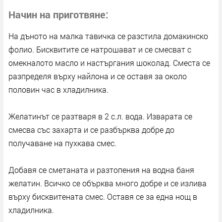
Начин на приготвяне
На дъното на малка тавичка се разстила домакинско
фолио. Бисквитите се натрошават и се смесват с
омекналото масло и настъргания шоколад. Сместа се
разпределя върху найлона и се оставя за около
половин час в хладилника.
Желатинът се разтваря в 2 с.л. вода. Изварата се
смесва със захарта и се разбърква добре до
получаване на пухкава смес.
Добавя се сметаната и разтопения на водна баня
желатин. Всичко се обърква много добре и се излива
върху бисквитената смес. Оставя се за една нощ в
хладилника.