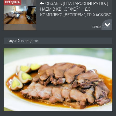
ПРЕДЛАГА
🔑 ОБЗАВЕДЕНА ГАРСОНИЕРА ПОД
НАЕМ В КВ. „ОРФЕЙ“ – ДО
КОМПЛЕКС „ВЕСПРЕМ“, ГР. ХАСКОВО
преди 2 дни
ПРЕДЛАГА
НАПЪЛНО ОБЗАВЕДЕН И
Случайна рецепта
ОБОРУДВАН ТРИСТАЕН
АПАРТАМЕНТ В ЦЕНТЪРА НА ГР.
ХАСКОВО
преди 3 дни
ПРЕДЛАГА
Давам гараж под наем
преди 3 дни
ПРЕДЛАГА
№4120 Магазин/Офис под наем в кв.
Любен Каравелов, Хасково-близо до