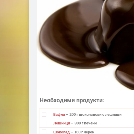
Необходими продукти
Вафли
– 200 г шоколадови с лешници
Лешници
– 300 г печени
Шоколад
– 160 г черен