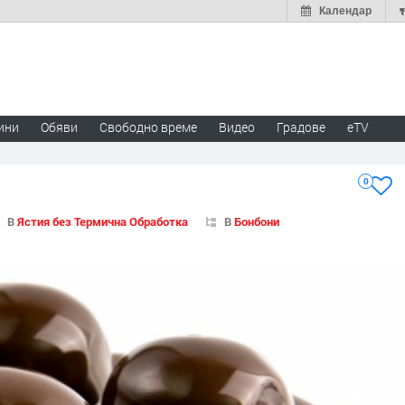
Календар
ини
Обяви
Свободно време
Видео
Градове
eTV
0
В
Ястия без Термична Обработка
В
Бонбони