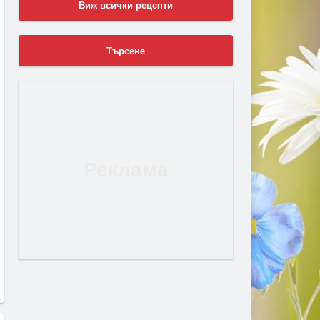
Виж всички рецепти
Търсене