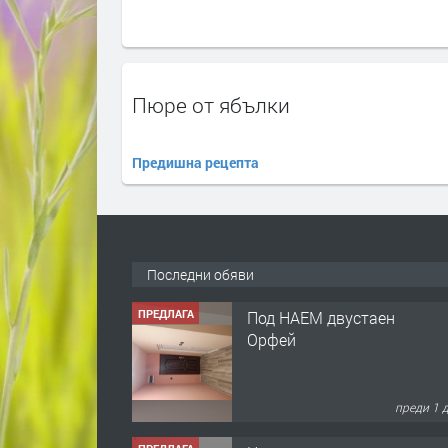
Пюре от ябълки
Предишна рецепта
Последни обяви
ПРЕДЛАГА
Под НАЕМ двустаен
Орфей
преди 1 