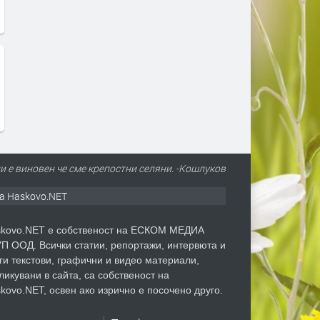
ни е виновен че сме крепостни селяни. -Кошлуков
а Haskovo.NET
kovo.NET е собственост на ЕСКОМ МЕДИА
П ООД. Всички статии, репортажи, интервюта и
ги текстови, графични и видео материали,
ликувани в сайта, са собственост на
kovo.NET, освен ако изрично е посочено друго.