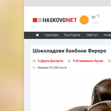
°C
30
Хасково
България
Светът
Нов
Шоколадови бонбони Фереро
В
Други Десерти
В
Италианска Кухня
Видяна 57,556 пъти