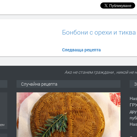
Бонбони с орехи и тиква
Следваща рецепта
Ако не станем граждани , никой не 
Случайна рецепта
З
Has
ГРУ
дру
пуб
Has
ден