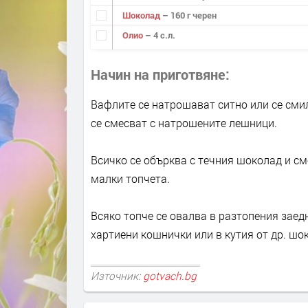
Шоколад
– 160 г черен
Олио
– 4 с.л.
Начин на приготвяне
Вафлите се натрошават ситно или се смил
се смесват с натрошените лешници.
Всичко се обърква с течния шоколад и см
малки топчета.
Всяко топче се овалва в разтопения заед
хартиени кошнички или в кутия от др. шо
Източник:
gotvach.bg