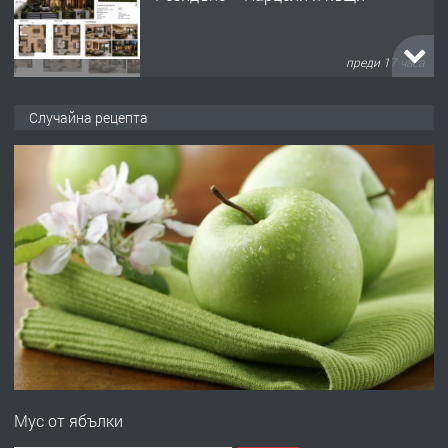
преди 17 часа
ПРЕДЛАГА
Продавам парцел в кв. Младежки
Случайна рецепта
хълм в Хасково без посредници 0889
537 426
преди 17 часа
ПРЕДЛАГА
Давам обзаведено жилище за жена
без брокери 0889 537 426
преди 17 часа
ПРЕДЛАГА
Под НАЕМ двустаен Орфей
Мус от ябълки