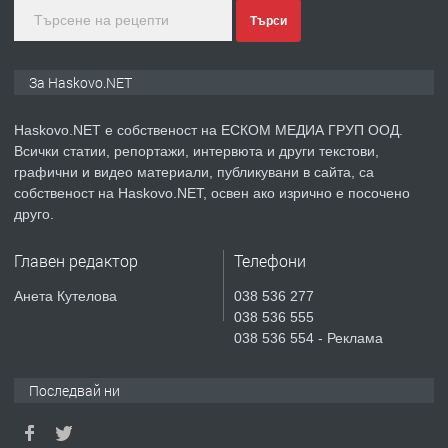
преди 3 дни
Търси
ПРЕДЛАГА
Нов апартамент на ул. Липа до
За Haskovo.NET
Езикова гимназия
Haskovo.NET е собственост на ЕСКОМ МЕДИА ГРУП ООД.
Всички статии, репортажи, интервюта и други текстови,
преди 3 дни
графични и видео материали, публикувани в сайта, са
собственост на Haskovo.NET, освен ако изрично е посочено
ПРЕДЛАГА
🔑 ОБЗАВЕДЕНА ГАРСОНИЕРА ПОД
друго.
НАЕМ В КВ. „ОРФЕЙ“ – ДО
КОМПЛЕКС „ВЕСПРЕМ“, ГР. ХАСКОВО
Главен редактор
Телефони
преди 5 дни
Анета Кутелова
038 536 277
038 536 555
ПРЕДЛАГА
НАПЪЛНО ОБЗАВЕДЕН И
038 536 554 - Реклама
ОБОРУДВАН ТРИСТАЕН
АПАРТАМЕНТ В ЦЕНТЪРА НА ГР.
Последвай ни
ХАСКОВО
преди 5 дни