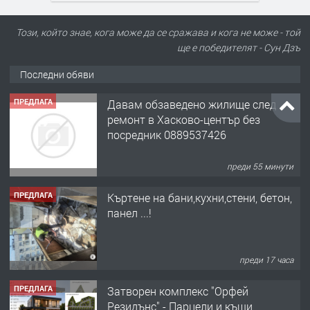
Този, който знае, кога може да се сражава и кога не може - той
ще е победителят - Сун Дзъ
Последни обяви
ПРЕДЛАГА
Давам обзаведено жилище след
ремонт в Хасково-център без
посредник 0889537426
преди 55 минути
ПРЕДЛАГА
Къртене на бани,кухни,стени, бетон,
панел ...!
преди 17 часа
ПРЕДЛАГА
Затворен комплекс "Орфей
Резидънс" - Парцели и къщи