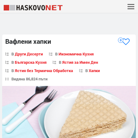
Вафлени хапки
0
В
Други Десерти
В
Икономична Кухня
В
Българска Кухня
В
Ястия за Имен Ден
В
Ястия без Термична Обработка
В
Хапки
Видяна 86,824 пъти