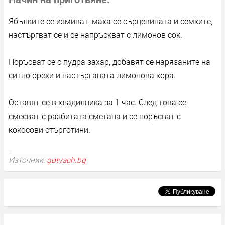
Ябълките се измиват, маха се сърцевината и семките,
настъргват се и се напръскват с лимонов сок.
Поръсват се с пудра захар, добавят се нарязаните на
ситно орехи и настърганата лимонова кора.
Оставят се в хладилника за 1 час. След това се
смесват с разбитата сметана и се поръсват с
кокосови стърготини.
Източник:
gotvach.bg