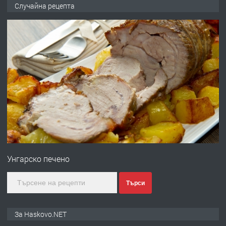
НАПЪЛНО ОБЗАВЕДЕН И
Случайна рецепта
ОБОРУДВАН ТРИСТАЕН
АПАРТАМЕНТ В ЦЕНТЪРА НА ГР.
ХАСКОВО
преди 4 дни
ПРЕДЛАГА
Давам гараж под наем
преди 4 дни
ПРЕДЛАГА
№4120 Магазин/Офис под наем в кв.
Любен Каравелов, Хасково-близо до
Унгарско печено
градската градина!
преди 4 дни
Търси
ПРЕДЛАГА
ПРОСТОРЕН ТРИСТАЕН
За Haskovo.NET
АПАРТАМЕНТ В НОВА СГРАДА КВ.