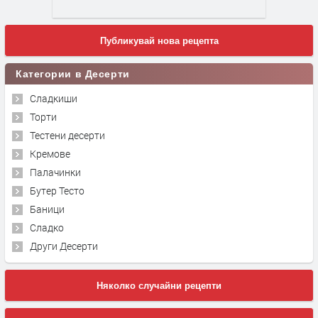
Публикувай нова рецепта
Категории в Десерти
Сладкиши
Торти
Тестени десерти
Кремове
Палачинки
Бутер Тесто
Баници
Сладко
Други Десерти
Няколко случайни рецепти