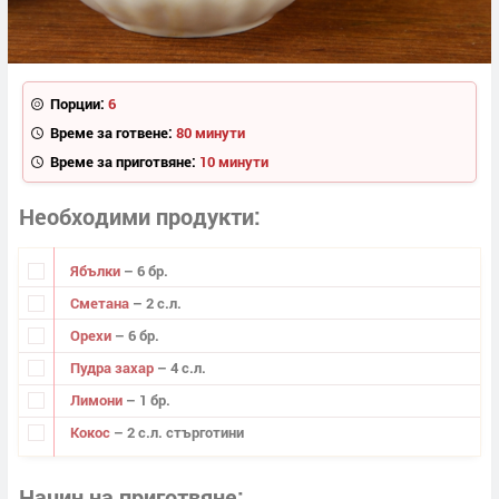
Порции:
6
Време за готвене:
80 минути
Време за приготвяне:
10 минути
Необходими продукти
Ябълки
– 6 бр.
Сметана
– 2 с.л.
Орехи
– 6 бр.
Пудра захар
– 4 с.л.
Лимони
– 1 бр.
Кокос
– 2 с.л. стърготини
Начин на приготвяне