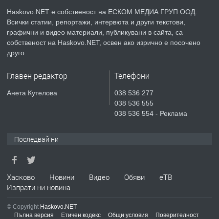
КУБА
Haskovo.NET е собственост на ЕСКОМ МЕДИА ГРУП ООД.
Всички статии, репортажи, интервюта и други текстови,
преди 5 дни
графични и видео материали, публикувани в сайта, са
собственост на Haskovo.NET, освен ако изрично е посочено
ПРЕДЛАГА
Продавам парцел в гр. Хасково кв.
друго.
Хисаря до ток, вода,канализация,
асфалт 0889 537 426
Главен редактор
Телефони
преди 5 дни
Анета Кутелова
038 536 277
038 536 555
ПРЕДЛАГА
СГЛОБЯВАНЕ НА МЕБЕЛИ.
038 536 554 - Реклама
Последвай ни
преди 5 дни
ПРЕДЛАГА
Хасково
Новини
Видео
Обяви
еТВ
№4119 Едностаен обзаведен
Изпрати ни новина
апартамент под наем в кв.
Училищни, гр. Хасково.
© Copyright
Haskovo.NET
Пълна версия
Етичен кодекс
Общи условия
Поверителност