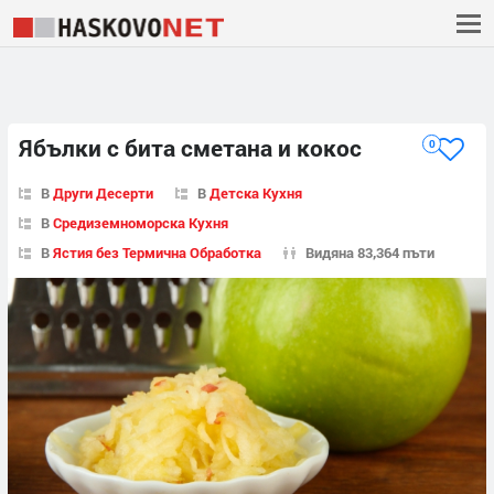
Ябълки с бита сметана и кокос
0
В
Други Десерти
В
Детска Кухня
В
Средиземноморска Кухня
В
Ястия без Термична Обработка
Видяна 83,364 пъти