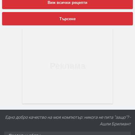
Виж всички рецепти
Търсене
Еднo добро качество на моя компютър: никога не пита "защо"? -
Ашли Брилиант