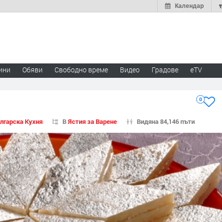
Календар
ини
Обяви
Свободно време
Видео
Градове
eTV
0
лгарска Кухня
В
Ястия за Варене
Видяна 84,146 пъти