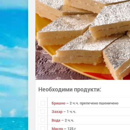
Необходими продукти
Брашно
– 2 ч.ч. препечено пшеничено
Захар
– 1 ч.ч.
Вода
– 2 ч.ч.
Масло
– 125 г