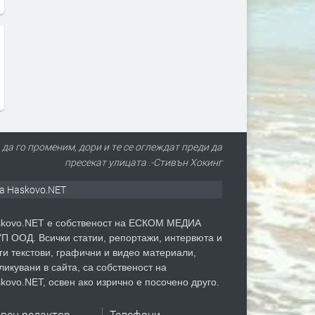
 да го променим, дори и те се оглеждат преди да
пресекат улицата .-Стивън Хокинг
а Haskovo.NET
kovo.NET е собственост на ЕСКОМ МЕДИА
П ООД. Всички статии, репортажи, интервюта и
ги текстови, графични и видео материали,
ликувани в сайта, са собственост на
kovo.NET, освен ако изрично е посочено друго.
авен редактор
Телефони