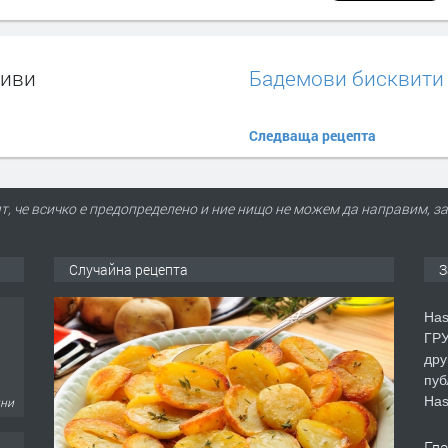
ливи
Бадемови бисквити
Следваща рецепта
т, че всичко е предопределено и ние нищо не можем да направим, за
Случайна рецепта
З
Has
ГРУ
дру
пуб
Has
дни
Гл