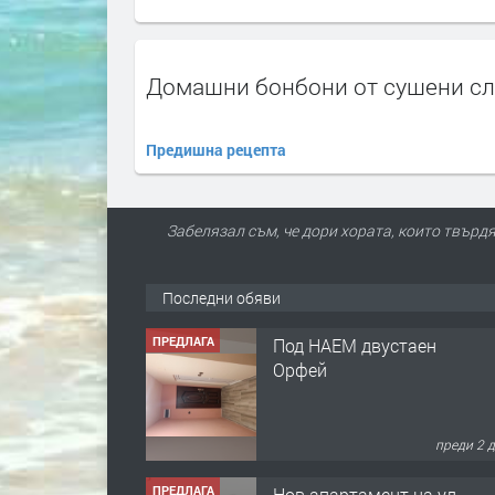
Домашни бонбони от сушени с
Предишна рецепта
Забелязал съм, че дори хората, които твърдя
Последни обяви
ПРЕДЛАГА
Под НАЕМ двустаен
Орфей
преди 2 
ПРЕДЛАГА
Нов апартамент на ул.