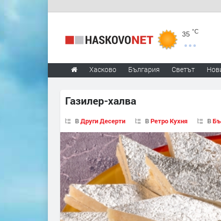
°C
35
Хасково
България
Светът
Нов
Газилер-халва
В
Други Десерти
В
Ретро Кухня
В
Бъ