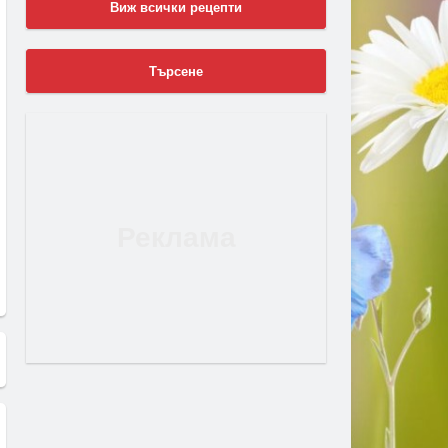
Виж всички рецепти
Търсене