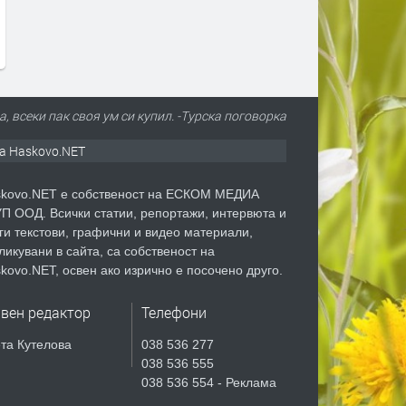
, всеки пак своя ум си купил. -Турска поговорка
а Haskovo.NET
kovo.NET е собственост на ЕСКОМ МЕДИА
П ООД. Всички статии, репортажи, интервюта и
ги текстови, графични и видео материали,
ликувани в сайта, са собственост на
kovo.NET, освен ако изрично е посочено друго.
авен редактор
Телефони
та Кутелова
038 536 277
038 536 555
038 536 554 - Реклама