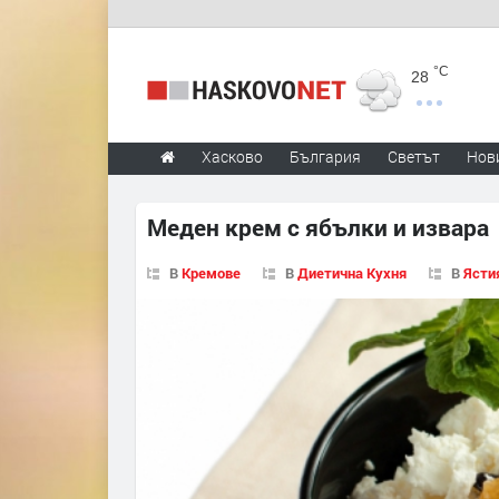
°C
28
Хасково
България
Светът
Нов
Меден крем с ябълки и извара
В
Кремове
В
Диетична Кухня
В
Ясти