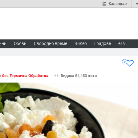
Календар
ини
Обяви
Свободно време
Видео
Градове
eTV
0
я без Термична Обработка
Видяна 54,453 пъти