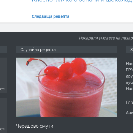
Следваща рецепта
Изкарали умовете на пазара
Случайна рецепта
З
Has
ГРУ
дру
пуб
Has
аса
Гл
Ане
Черешово смути
аса