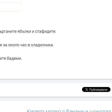
ърганите ябълки и стафидите.
 за около час в хладилника.
ите бадеми.
Кисело мляко с банани и шоколад