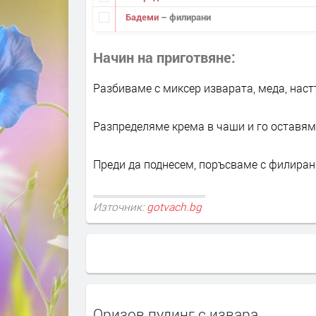
Бадеми
– филирани
Начин на приготвяне
Разбиваме с миксер изварата, меда, наст
Разпределяме крема в чаши и го оставяме
Преди да поднесем, поръсваме с филиран
Източник:
gotvach.bg
Оризов пудинг с извара