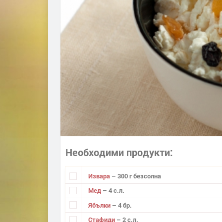
Необходими продукти
Извара
– 300 г безсолна
Мед
– 4 с.л.
Ябълки
– 4 бр.
Стафиди
– 2 с.л.