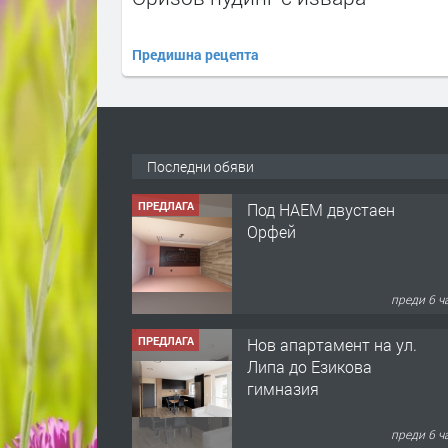
Предишна рецепта
Последни обяви
ПРЕДЛАГА
Под НАЕМ двустаен
Орфей
преди 6 ч
ПРЕДЛАГА
Нов апартамент на ул.
Липа до Езикова
гимназия
преди 6 ч