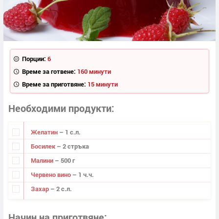
Порции:
6
Време за готвене:
160 минути
Време за приготвяне:
15 минути
Необходими продукти
Желатин
– 1 с.л.
Босилек
– 2 стръка
Малини
– 500 г
Червено вино
– 1 ч.ч.
Захар
– 2 с.л.
Начин на приготвяне