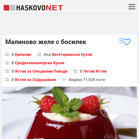
Малиново желе с босилек
0
В
Кремове
Във
Вегетарианска Кухня
В
Средиземноморска Кухня
В
Ястия за Специални Поводи
В
Летни Ястия
В
Ястия за Задушаване
Видяна 71,528 пъти