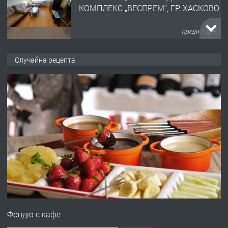
КОМПЛЕКС „ВЕСПРЕМ“, ГР. ХАСКОВО
преди 1 ден
ПРЕДЛАГА
НАПЪЛНО ОБЗАВЕДЕН И
Случайна рецепта
ОБОРУДВАН ТРИСТАЕН
АПАРТАМЕНТ В ЦЕНТЪРА НА ГР.
ХАСКОВО
преди 2 дни
ПРЕДЛАГА
Давам гараж под наем
преди 2 дни
ПРЕДЛАГА
№4120 Магазин/Офис под наем в кв.
Любен Каравелов, Хасково-близо до
Фондю с кафе
градската градина!