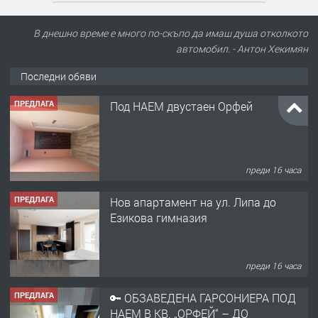
В днешно време е много по-скъпо да имаш душа отколкото
автомобил. - Антон Хекимян
Последни обяви
ПРЕДЛАГА
Под НАЕМ двустаен Орфей
преди 16 часа
ПРЕДЛАГА
Нов апартамент на ул. Липа до
Езикова гимназия
преди 16 часа
ПРЕДЛАГА
🔑 ОБЗАВЕДЕНА ГАРСОНИЕРА ПОД
НАЕМ В КВ. „ОРФЕЙ“ – ДО