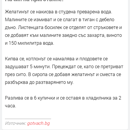
Желатинът се накисва в студена преварена вода.
Малините се измиват и се слагат в тиган с дебело
дъно. Листенцата босилек се отделят от стръковете и
се добавят към малините заедно със захарта, виното
и 150 милилитра вода.
Кипва се, котлонът се намалява и плодовете се
задушават 5 минути. Прецеждат се, като се претриват
през сито. В сиропа се добавя желатинът и сместа се
разбърква до разтварянето му.
Разлива се в 6 купички и се оставя в хладилника за 2
часа.
Източник:
gotvach.bg