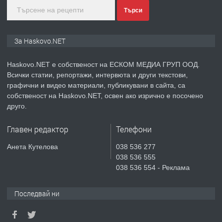
преди 2 дни
Търси
ПРЕДЛАГА
ПРОСТОРЕН ТРИСТАЕН
За Haskovo.NET
АПАРТАМЕНТ В НОВА СГРАДА КВ.
КУБА
Haskovo.NET е собственост на ЕСКОМ МЕДИА ГРУП ООД.
Всички статии, репортажи, интервюта и други текстови,
преди 3 дни
графични и видео материали, публикувани в сайта, са
собственост на Haskovo.NET, освен ако изрично е посочено
ПРЕДЛАГА
Продавам парцел в гр. Хасково кв.
друго.
Хисаря до ток, вода,канализация,
асфалт 0889 537 426
Главен редактор
Телефони
преди 3 дни
Анета Кутелова
038 536 277
038 536 555
ПРЕДЛАГА
СГЛОБЯВАНЕ НА МЕБЕЛИ.
038 536 554 - Реклама
Последвай ни
преди 3 дни