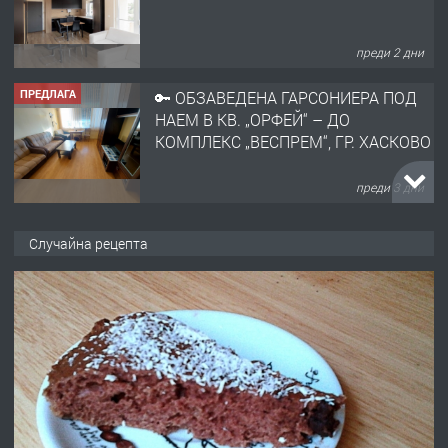
преди 2 дни
ПРЕДЛАГА
🔑 ОБЗАВЕДЕНА ГАРСОНИЕРА ПОД
НАЕМ В КВ. „ОРФЕЙ“ – ДО
КОМПЛЕКС „ВЕСПРЕМ“, ГР. ХАСКОВО
преди 3 дни
ПРЕДЛАГА
НАПЪЛНО ОБЗАВЕДЕН И
Случайна рецепта
ОБОРУДВАН ТРИСТАЕН
АПАРТАМЕНТ В ЦЕНТЪРА НА ГР.
ХАСКОВО
преди 4 дни
ПРЕДЛАГА
Давам гараж под наем