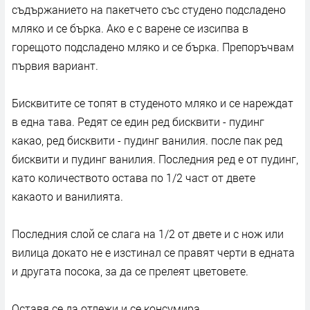
съдържанието на пакетчето със студено подсладено
мляко и се бърка. Ако е с варене се изсипва в
горещото подсладено мляко и се бърка. Препоръчвам
първия вариант.
Бисквитите се топят в студеното мляко и се нареждат
в една тава. Редят се един ред бисквити - пудинг
какао, ред бисквити - пудинг ванилия. после пак ред
бисквити и пудинг ванилия. Последния ред е от пудинг,
като количеството остава по 1/2 част от двете
какаото и ванилията.
Последния слой се слага на 1/2 от двете и с нож или
вилица докато не е изстинал се правят черти в едната
и другата посока, за да се прелеят цветовете.
Оставя се да отлежи и се консумира.