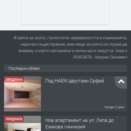
В света на злото, глупостите, неувереността и съмненията,
наричан съществуване, има нещо за което си струва да
живееш, и което несъмнено е силно като смъртта: това е
ЛЮБОВТА.- Хенрик Сенкевич
Последни обяви
ПРЕДЛАГА
Под НАЕМ двустаен Орфей
преди 2 дни
ПРЕДЛАГА
Нов апартамент на ул. Липа до
Езикова гимназия