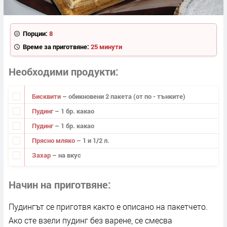
Порции:
8
Време за приготвяне:
25 минути
Необходими продукти
Бисквити
– обикновени 2 пакета (от по - тънките)
Пудинг
– 1 бр. какао
Пудинг
– 1 бр. какао
Прясно мляко
– 1 и 1/2 л.
Захар
– на вкус
Начин на приготвяне
Пудингът се приготвя както е описано на пакетчето.
Ако сте взели пудинг без варене, се смесва