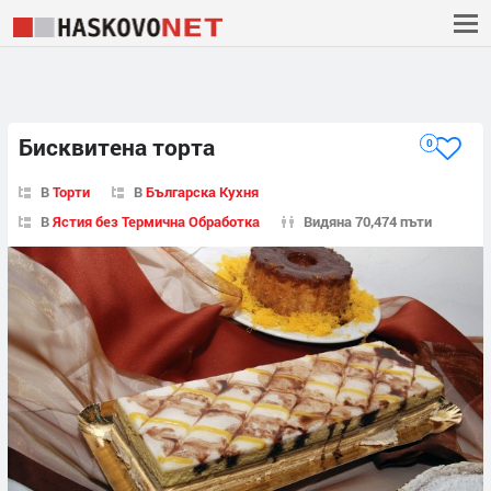
Бисквитена торта
0
В
Торти
В
Българска Кухня
В
Ястия без Термична Обработка
Видяна 70,474 пъти