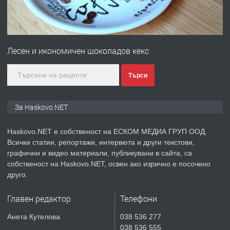
преди 4 дни
ПРЕДЛАГА
№4120 Магазин/Офис под наем в кв.
Любен Каравелов, Хасково-близо до
Лесен и икономичен шоколадов кекс
градската градина!
преди 4 дни
Търси
ПРЕДЛАГА
ПРОСТОРЕН ТРИСТАЕН
За Haskovo.NET
АПАРТАМЕНТ В НОВА СГРАДА КВ.
КУБА
Haskovo.NET е собственост на ЕСКОМ МЕДИА ГРУП ООД.
Всички статии, репортажи, интервюта и други текстови,
преди 5 дни
графични и видео материали, публикувани в сайта, са
собственост на Haskovo.NET, освен ако изрично е посочено
ПРЕДЛАГА
Продавам парцел в гр. Хасково кв.
друго.
Хисаря до ток, вода,канализация,
асфалт 0889 537 426
Главен редактор
Телефони
преди 5 дни
Анета Кутелова
038 536 277
038 536 555