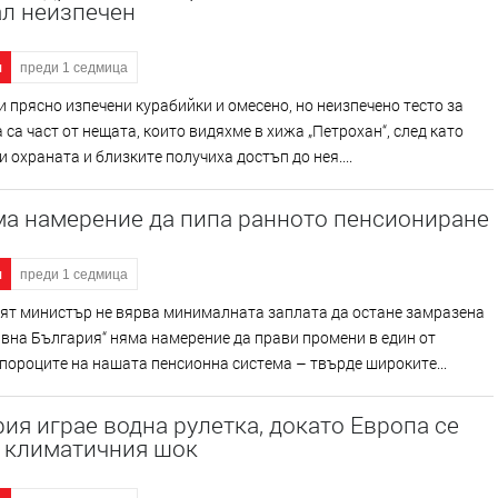
ал неизпечен
я
преди 1 седмица
 прясно изпечени курабийки и омесено, но неизпечено тесто за
а са част от нещата, които видяхме в хижа „Петрохан“, след като
 охраната и близките получиха достъп до нея....
ма намерение да пипа ранното пенсиониране
я
преди 1 седмица
ят министър не вярва минималната заплата да остане замразена
вна България“ няма намерение да прави промени в един от
пороците на нашата пенсионна система – твърде широките...
ия играе водна рулетка, докато Европа се
с климатичния шок