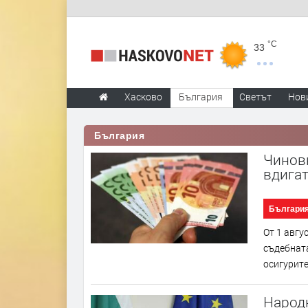
°C
33
Хасково
България
Светът
Нов
България
Чиновн
вдигат
Българи
От 1 авгу
съдебната
осигурите
Народ