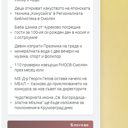
Деца откриват изкуството на японската
техника „Кинусайга“ в Регионалната
библиотека в Смолян
Баба Шинка от Чуреково посрещна
гости за 100-ия си рожден ден в носия и
с остроумие
Девин изпрати Празника на града и
минералната вода с две вечери на
музика, спорт и фолклор
110 проверки извърши РИОСВ-Смолян
през месец юли
МЗ: Д-р Георги Гелов остава начело на
МБАЛ – Хасково до приключването на
конкурса за нов съвет на директорите
Чудотворната икона „Св. Богородица -
златна ябълка” ще бъде изложена за
поклонение в Крумовград днес
Блогове