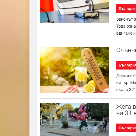
Българи
Законът з
Това озна
вдигане н
Слънче
Българи
Днес ще б
вятър. Ма
около 32°
Жега в
на 31 
Българи