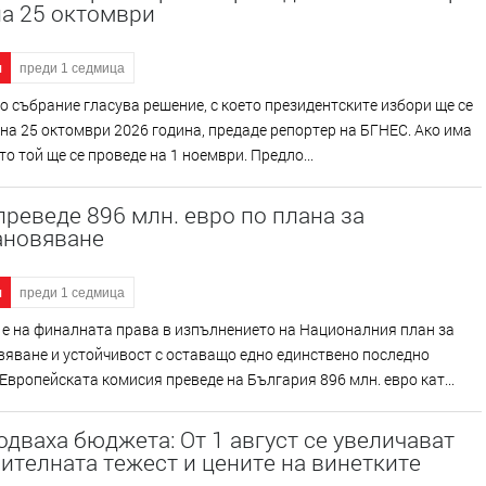
на 25 октомври
я
преди 1 седмица
 събрание гласува решение, с което президентските избори ще се
на 25 октомври 2026 година, предаде репортер на БГНЕС. Ако има
то той ще се проведе на 1 ноември. Предло...
преведе 896 млн. евро по плана за
ановяване
я
преди 1 седмица
е на финалната права в изпълнението на Националния план за
яване и устойчивост с оставащо едно единствено последно
Европейската комисия преведе на България 896 млн. евро кат...
дваха бюджета: От 1 август се увеличават
ителната тежест и цените на винетките