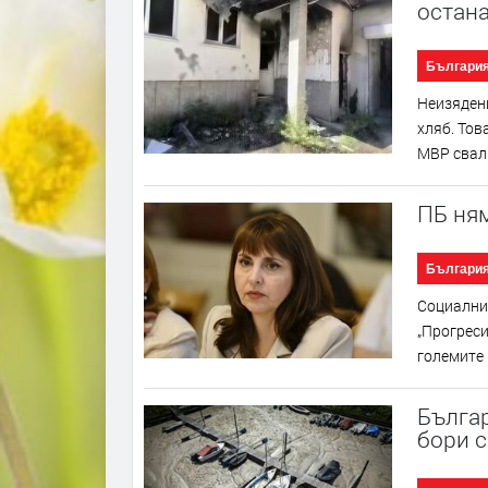
остан
Българи
Неизядени
хляб. Тов
МВР свали
ПБ ня
Българи
Социални
„Прогреси
големите 
Българ
бори 