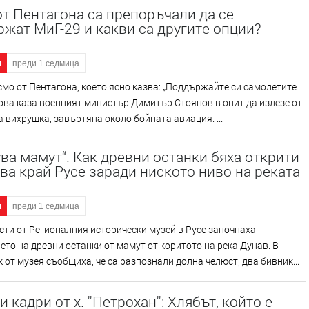
т Пентагона са препоръчали да се
жат МиГ-29 и какви са другите опции?
я
преди 1 седмица
мо от Пентагона, което ясно казва: „Поддържайте си самолетите
Това каза военният министър Димитър Стоянов в опит да излезе от
 вихрушка, завъртяна около бойната авиация. ...
ва мамут“. Как древни останки бяха открити
ва край Русе заради ниското ниво на реката
я
преди 1 седмица
ти от Регионалния исторически музей в Русе започнаха
то на древни останки от мамут от коритото на река Дунав. В
 от музея съобщиха, че са разпознали долна челюст, два бивник...
 кадри от х. ''Петрохан'': Хлябът, който е