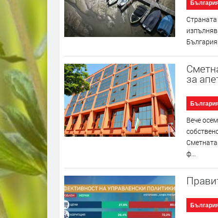
Българи
Страната 
изпълнява
България.
Сметна
за апе
Българи
Вече осем
собствено
Сметната
ф...
Правит
Българи