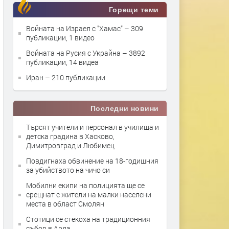
Горещи теми
Войната на Израел с "Хамас"
– 309
публикации, 1 видео
Войната на Русия с Украйна
– 3892
публикации, 14 видеа
Иран
– 210 публикации
Последни новини
Търсят учители и персонал в училища и
детска градина в Хасково,
Димитровград и Любимец
Повдигнаха обвинение на 18-годишния
за убийството на чичо си
Мобилни екипи на полицията ще се
срещнат с жители на малки населени
места в област Смолян
Стотици се стекоха на традиционния
събор в Арда