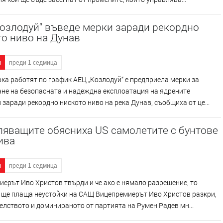
озлодуй“ въведе мерки заради рекордно
о ниво на Дунав
я
преди 1 седмица
ка работят по график АЕЦ „Козлодуй“ е предприела мерки за
не на безопасната и надеждна експлоатация на ядрените
заради рекордно ниското ниво на река Дунав, съобщиха от це...
ляващите обясниха US самолетите с бунтове
ива
я
преди 1 седмица
ерът Иво Христов твърди и че ако е нямало разрешение, то
 ще плаща неустойки на САЩ Вицепремиерът Иво Христов разкри,
елството и доминираното от партията на Румен Радев мн...