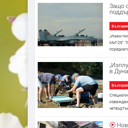
Защо о
поддър
Българи
„Имам пис
МиГ-29“. 
поредната
„Изплу
в Дуна
Българи
Специалис
изваждане
четвъртък
Нови