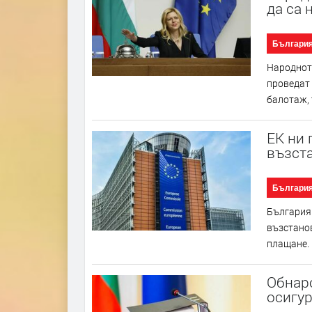
да са 
Българи
Народното
проведат 
балотаж, 
ЕК ни 
възст
Българи
България 
възстанов
плащане. 
Обнаро
осигур