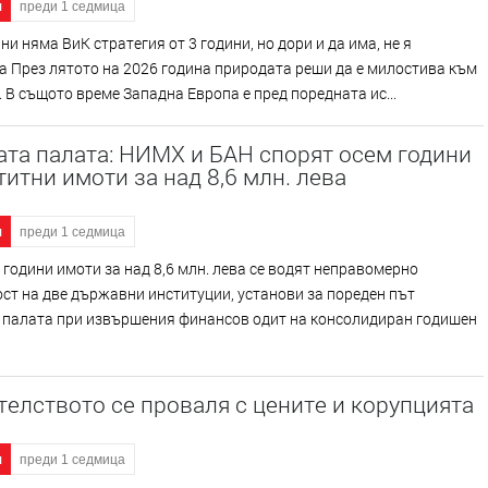
я
преди 1 седмица
ни няма ВиК стратегия от 3 години, но дори и да има, не я
 През лятото на 2026 година природата реши да е милостива към
 В същото време Западна Европа е пред поредната ис...
та палата: НИМХ и БАН спорят осем години
титни имоти за над 8,6 млн. лева
я
преди 1 седмица
 години имоти за над 8,6 млн. лева се водят неправомерно
ст на две държавни институции, установи за пореден път
 палата при извършения финансов одит на консолидиран годишен
елството се проваля с цените и корупцията
я
преди 1 седмица