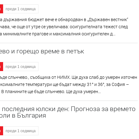
я
преди 1 седмица
а държавния бюджет вече е обнародван в „Държавен вестник“
чава, че още от утре се увеличава: осигурителната тежест след
а минималните прагове и максималния осигурителен д...
во и горещо време в петък
я
преди 1 седмица
ъде слънчево., съобщиха от НИМХ. Ще духа слаб до умерен източен
ксималните температури ще бъдат между 31° и 36°, за София –
. В планините ще бъде слънчево. Ще духа умерен...
 последния юлски ден: Прогноза за времето
юли в България
я
преди 1 седмица