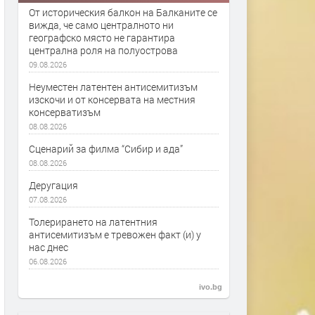
От историческия балкон на Балканите се
вижда, че само централното ни
географско място не гарантира
централна роля на полуострова
09.08.2026
Неуместен латентен антисемитизъм
изскочи и от консервата на местния
консерватизъм
08.08.2026
Сценарий за филма “Сибир и ада”
08.08.2026
Деругация
07.08.2026
Толерирането на латентния
антисемитизъм е тревожен факт (и) у
нас днес
06.08.2026
ivo.bg