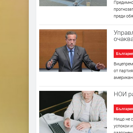
Предимно 
прогнозат
преди обя
Управ
очаква
Българи
Вицепрем
от партия
американс
НОИ р
Българи
Нищо не с
успокои и
разяснени