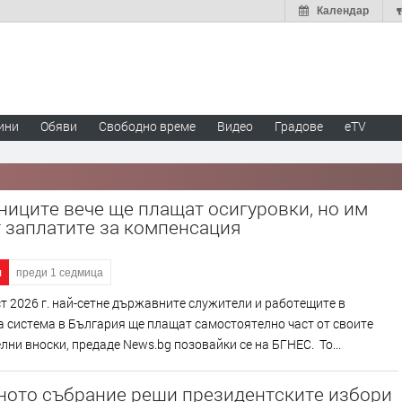
Календар
ини
Обяви
Свободно време
Видео
Градове
eTV
иците вече ще плащат осигуровки, но им
 заплатите за компенсация
я
преди 1 седмица
ст 2026 г. най-сетне държавните служители и работещите в
 система в България ще плащат самостоятелно част от своите
лни вноски, предаде News.bg позовайки се на БГНЕС. То...
ното събрание реши президентските избори