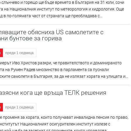
слънчево и горещо ще бъде времето в България на 31 юли, сочи
а на Националния институт по метеорология и хидрология. Още
д в по-голямата част от страната ще преобладава с...
ляващите обясниха US самолетите с
ни бунтове за горива
я
преди 1 седмица
иерът Иво Христов разкри, че правителството и доминираното
та на Румен Радев мнозинство в парламента са пуснали
ките самолети в България, за да не излязат хората на улицата и...
азясни кога ще връща ТЕЛК решения
я
преди 1 седмица
е променя за хората, които получават инвалидна пенсия по право,
нститутът Националният осигурителен институт излезе с
я кой ще бъде засегнат от промените, които управлява...