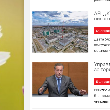
АЕЦ „К
нискот
Българи
Двата бло
осигурява
мощности 
Управ
за гор
Българи
Вицепреми
България
че правит