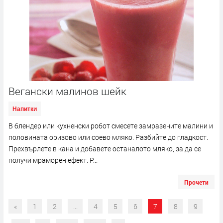
Вегански малинов шейк
Напитки
В блендер или кухненски робот смесете замразените малини и
половината оризово или соево мляко. Разбийте до гладкост.
Прехвърлете в кана и добавете останалото мляко, за да се
получи мраморен ефект. Р...
Прочети
«
1
2
...
4
5
6
7
8
9