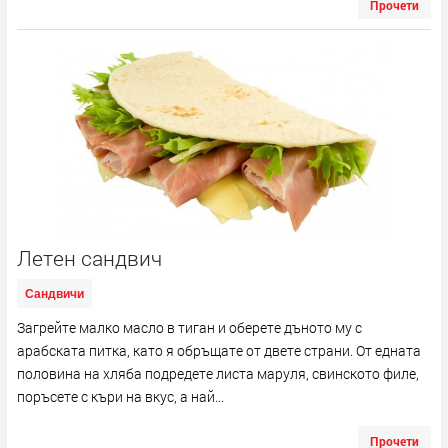
Прочети
Летен сандвич
Сандвичи
Загрейте малко масло в тиган и оберете дъното му с
арабската питка, като я обръщате от двете страни. От едната
половина на хляба подредете листа маруля, свинското филе,
поръсете с къри на вкус, а най...
Прочети