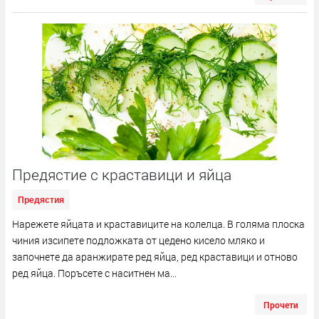
Предястие с краставици и яйца
Предястия
Нарежете яйцата и краставиците на колелца. В голяма плоска
чиния изсипете подложката от цедено кисело мляко и
започнете да аранжирате ред яйца, ред краставици и отново
ред яйца. Поръсете с наситнен ма...
Прочети