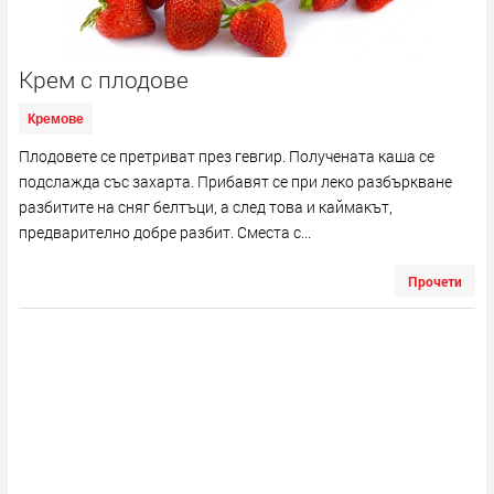
Крем с плодове
Кремове
Плодовете се претриват през гевгир. Получената каша се
подслажда със захарта. Прибавят се при леко разбъркване
разбитите на сняг белтъци, а след това и каймакът,
предварително добре разбит. Сместа с...
Прочети