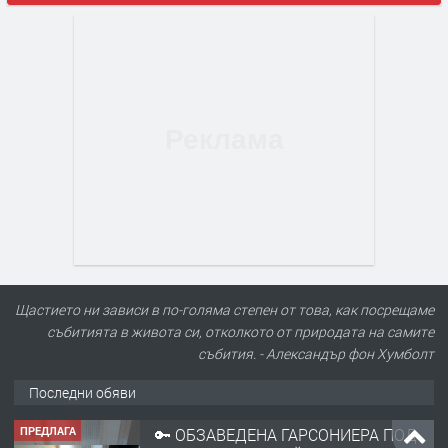
Щастието ни зависи в по-голяма степен от това, как посрещаме
събитията в живота си, отколкото от природата на самите
събития. - Александър фон Хумболт
Последни обяви
ПРЕДЛАГА
НАПЪЛНО ОБЗАВЕДЕН И