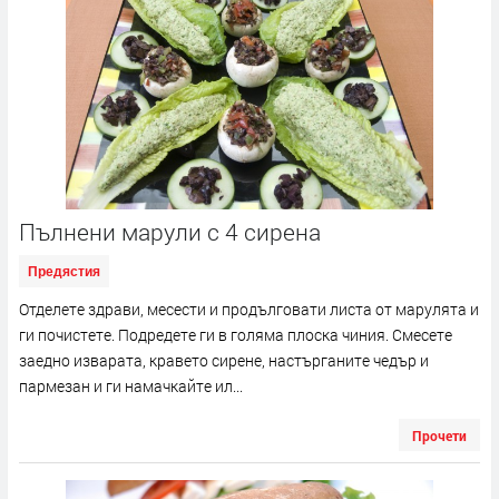
Пълнени марули с 4 сирена
Предястия
Отделете здрави, месести и продълговати листа от марулята и
ги почистете. Подредете ги в голяма плоска чиния. Смесете
заедно изварата, кравето сирене, настърганите чедър и
пармезан и ги намачкайте ил...
Прочети