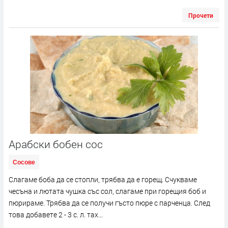
Прочети
Арабски бобен сос
Сосове
Слагаме боба да се стопли, трябва да е горещ. Счукваме
чесъна и лютата чушка със сол, слагаме при горещия боб и
пюрираме. Трябва да се получи гъсто пюре с парченца. След
това добавете 2 - 3 с. л. тах...