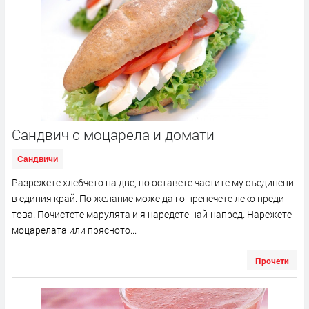
Сандвич с моцарела и домати
Сандвичи
Разрежете хлебчето на две, но оставете частите му съединени
в единия край. По желание може да го препечете леко преди
това. Почистете марулята и я наредете най-напред. Нарежете
моцарелата или прясното...
Прочети