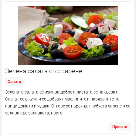
Зелена салата със сирене
Салати
Зелената салата се измива добре и листата се накъсват.
Слагат се в купа и се добавят маслините и нарязаните на
ивици домати и чушка. Отгоре се нареждат кубчета сирене и се
залива със заливката, приго...
Прочети