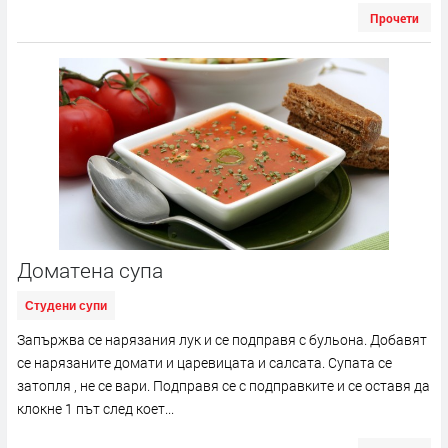
Прочети
Доматена супа
Студени супи
Запържва се нарязания лук и се подправя с бульона. Добавят
се нарязаните домати и царевицата и салсата. Супата се
затопля , не се вари. Подправя се с подправките и се оставя да
клокне 1 път след коет...