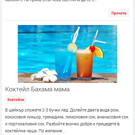
Прочети
Коктейл Бахама мама
Коктейли
В шейкър сложете 2-3 бучки лед. Долейте двата вида ром,
кокосовия ликьор, гренадина, лимоновия сок, ананасовия сок
и портокаловия сок. Разбийте всичко добре и прецедете в
коктейлна чаша. По желание...