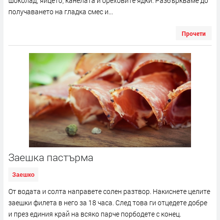
шоколад, яйцето, канелата и ореховите ядки. Разбъркваме до
получаването на гладка смес и...
Прочети
Заешка пастърма
Заешко
От водата и солта направете солен разтвор. Накиснете целите
заешки филета в него за 18 часа. След това ги отцедете добре
и през единия край на всяко парче порбодете с конец.