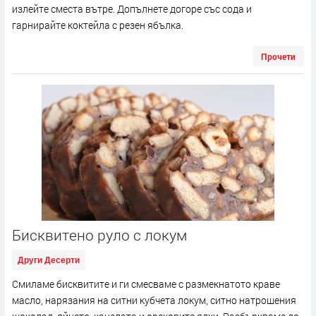
излейте сместа вътре. Допълнете догоре със сода и
гарнирайте коктейла с резен ябълка.
Прочети
Бисквитено руло с локум
Други Десерти
Смиламе бисквитите и ги смесваме с размекнатото краве
масло, нарязания на ситни кубчета локум, ситно натрошения