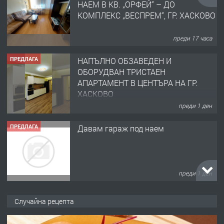
ОБОРУДВАН ТРИСТАЕН
АПАРТАМЕНТ В ЦЕНТЪРА НА ГР.
ХАСКОВО
преди 1 ден
ПРЕДЛАГА
Давам гараж под наем
преди 1 ден
ПРЕДЛАГА
№4120 Магазин/Офис под наем в кв.
Любен Каравелов, Хасково-близо до
градската градина!
преди 1 ден
ПРЕДЛАГА
ПРОСТОРЕН ТРИСТАЕН
Случайна рецепта
АПАРТАМЕНТ В НОВА СГРАДА КВ.
КУБА