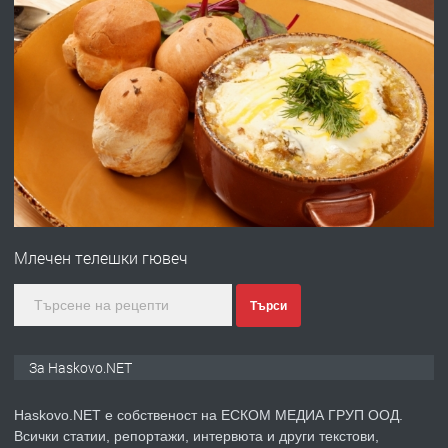
преди 2 дни
ПРЕДЛАГА
Продавам парцел в гр. Хасково кв.
Хисаря до ток, вода,канализация,
асфалт 0889 537 426
преди 2 дни
ПРЕДЛАГА
СГЛОБЯВАНЕ НА МЕБЕЛИ.
Млечен телешки гювеч
преди 2 дни
Търси
ПРЕДЛАГА
№4119 Едностаен обзаведен
За Haskovo.NET
апартамент под наем в кв.
Училищни, гр. Хасково.
Haskovo.NET е собственост на ЕСКОМ МЕДИА ГРУП ООД.
Всички статии, репортажи, интервюта и други текстови,
преди 2 дни