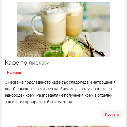
Кафе по лиежки
Напитки
Смесваме подсладеното кафе със сладоледа и натрошения
лед. С помощта на миксер разбиваме до получаването на
еднороден крем. Разпределяме получения крем в отделни
чаши и ги гарнираме с бита сметана.
Прочети