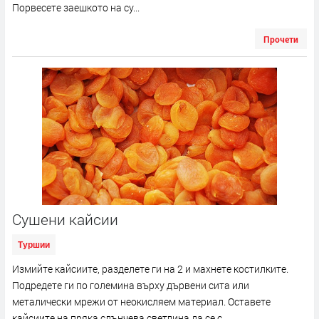
Порвесете заешкото на су...
Прочети
Сушени кайсии
Туршии
Измийте кайсиите, разделете ги на 2 и махнете костилките.
Подредете ги по големина върху дървени сита или
металически мрежи от неокисляем материал. Оставете
кайсиите на пряка слънчева светлина да се с...