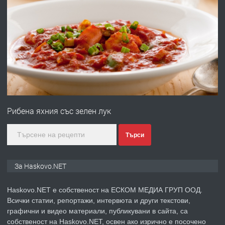
преди 3 дни
ПРЕДЛАГА
№4120 Магазин/Офис под наем в кв.
Любен Каравелов, Хасково-близо до
градската градина!
преди 3 дни
Рибена яхния със зелен лук
ПРЕДЛАГА
ПРОСТОРЕН ТРИСТАЕН
АПАРТАМЕНТ В НОВА СГРАДА КВ.
КУБА
Търси
преди 4 дни
За Haskovo.NET
ПРЕДЛАГА
Продавам парцел в гр. Хасково кв.
Haskovo.NET е собственост на ЕСКОМ МЕДИА ГРУП ООД.
Хисаря до ток, вода,канализация,
Всички статии, репортажи, интервюта и други текстови,
асфалт 0889 537 426
графични и видео материали, публикувани в сайта, са
собственост на Haskovo.NET, освен ако изрично е посочено