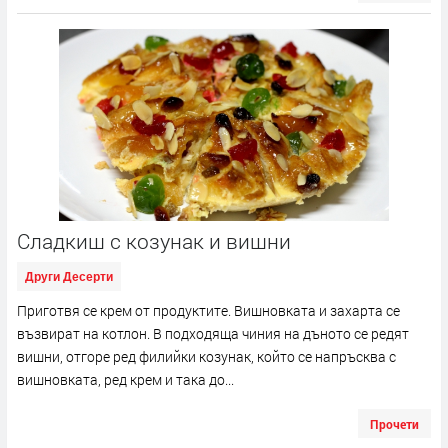
Сладкиш с козунак и вишни
Други Десерти
Приготвя се крем от продуктите. Вишновката и захарта се
възвират на котлон. В подходяща чиния на дъното се редят
вишни, отгоре ред филийки козунак, който се напръсква с
вишновката, ред крем и така до...
Прочети