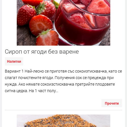
Сироп от ягоди без варене
Напитки
Вариант 1 Най-лесно се приготвя със сокоизтисквачка, като се
слагат почистените ягоди. Получения сок се прецежда при
нужда. Ако нямате сокоизстисквачка претрийте плодовете
ситна цедка. На 1 част полу...
Прочети