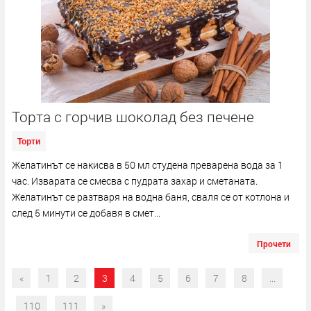
Торта с горчив шоколад без печене
Торти
Желатинът се накисва в 50 мл студена преварена вода за 1
час. Изварата се смесва с пудрата захар и сметаната.
Желатинът се разтваря на водна баня, сваля се от котлона и
след 5 минути се добавя в смет...
Прочети
«
1
2
3
4
5
6
7
8
...
110
111
»