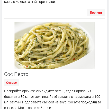
кисело мляко за най-горен слой...
Прочети
Сос Песто
Сосове
Пасирайте орехите, скилидките чесън, едро нарязания
босилек и 50 мл. от зехтина. Разбъркайте с пармезана и 100
мл. зехтин. Подправете със сол на вкус. Сосът е подходящ за
спагети. Може да се добави и...