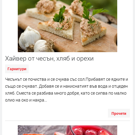
Хайвер от чесън, хляб и орехи
Гарнитури
Чесънът се почиства и се счуква със сол.Прибавят се ядките и
също се счукват. Добавя се и накиснатият във вода и отцеден
хляб. Сместа се разбива много добре, като се сипва по малко
олио на око и накра...
Прочети