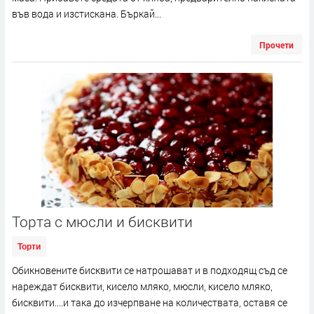
във вода и изстискана. Бъркай...
Прочети
Торта с мюсли и бисквити
Торти
Обикновените бисквити се натрошават и в подходящ съд се
нареждат бисквити, кисело мляко, мюсли, кисело мляко,
бисквити....и така до изчерпване на количествата, оставя се