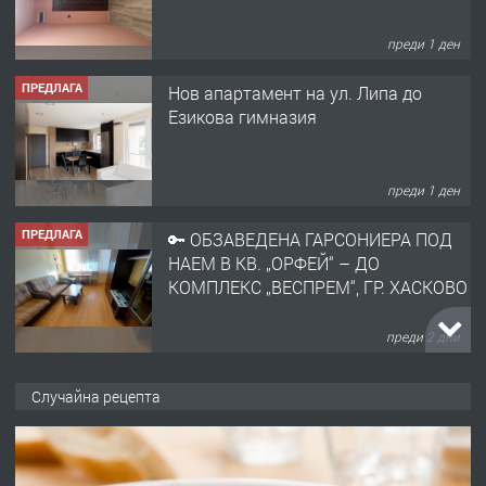
Нов апартамент на ул. Липа до
Езикова гимназия
преди 1 ден
ПРЕДЛАГА
🔑 ОБЗАВЕДЕНА ГАРСОНИЕРА ПОД
НАЕМ В КВ. „ОРФЕЙ“ – ДО
КОМПЛЕКС „ВЕСПРЕМ“, ГР. ХАСКОВО
преди 2 дни
ПРЕДЛАГА
НАПЪЛНО ОБЗАВЕДЕН И
ОБОРУДВАН ТРИСТАЕН
АПАРТАМЕНТ В ЦЕНТЪРА НА ГР.
ХАСКОВО
преди 3 дни
Случайна рецепта
ПРЕДЛАГА
Давам гараж под наем