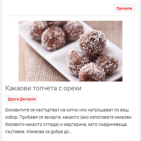
Прочети
Какаови топчета с орехи
Други Десерти
Бисквитите се настъргват на ситно или натрошават по ваш
избор. Прибавя се захарта, какаото (ако използвате какаови
бисквити какаото отпада) и маргарина, като съединяваща
съставка. Измесва се добре до...