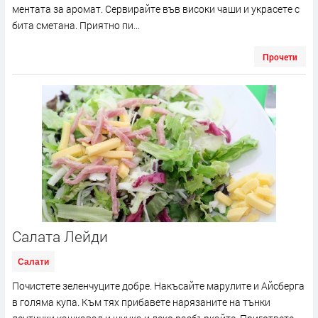
ментата за аромат. Сервирайте във високи чаши и украсете с
бита сметана. Приятно пи...
Прочети
Салата Лейди
Салати
Почистете зеленчуците добре. Накъсайте марулите и Айсберга
в голяма купа. Към тях прибавете нарязаните на тънки