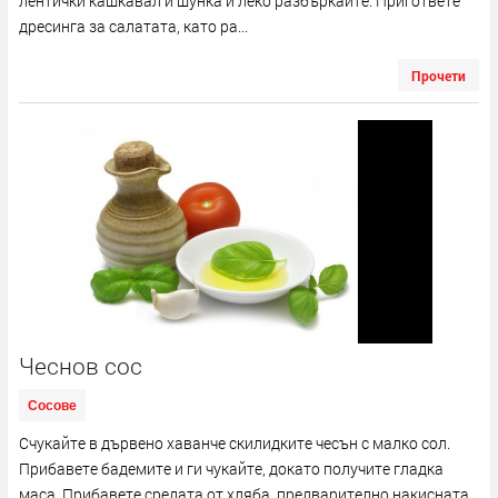
лентички кашкавал и шунка и леко разбъркайте. Пригответе
дресинга за салатата, като ра...
Прочети
Чеснов сос
Сосове
Счукайте в дървено хаванче скилидките чесън с малко сол.
Прибавете бадемите и ги чукайте, докато получите гладка
маса. Прибавете средата от хляба, предварително накисната