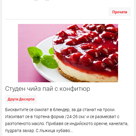
Прочети
Студен чийз пай с конфитюр
Други Десерти
Бисквитите се смилат в блендер, за да станат на трохи.
Изсипват се в тортена форма /24-26 см/ и се размесват с
разтопеното масло. Прибавя се индийското орехче, канелата,
пудрата захар. С лъжица хубаво...