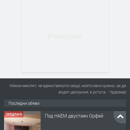
Някои мислят, че единственото нещо, което им е нужно, за да
ПРЕДЛАГА
Под НАЕМ двустаен Орфей
водят дискусия, е устата. - Чудомир
Последни обяви
преди 1 ден
ПРЕДЛАГА