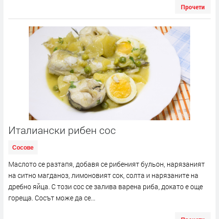
Прочети
Италиански рибен сос
Сосове
Маслото се разтапя, добавя се рибеният бульон, нарязаният
на ситно магданоз, лимоновият сок, солта и нарязаните на
дребно яйца. С този сос се залива варена риба, докато е още
гореща. Сосът може да се...