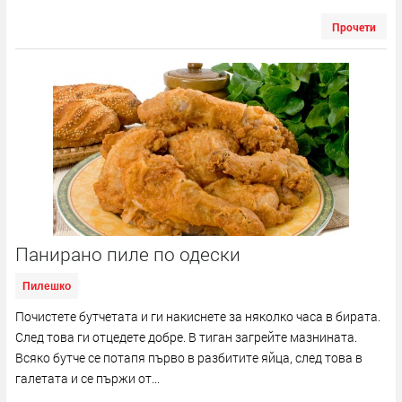
Прочети
Панирано пиле по одески
Пилешко
Почистете бутчетата и ги накиснете за няколко часа в бирата.
След това ги отцедете добре. В тиган загрейте мазнината.
Всяко бутче се потапя първо в разбитите яйца, след това в
галетата и се пържи от...