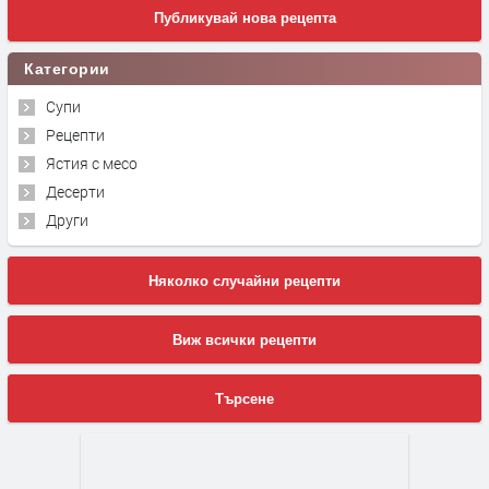
Публикувай нова рецепта
Категории
Супи
Рецепти
Ястия с месо
Десерти
Други
Няколко случайни рецепти
Виж всички рецепти
Търсене