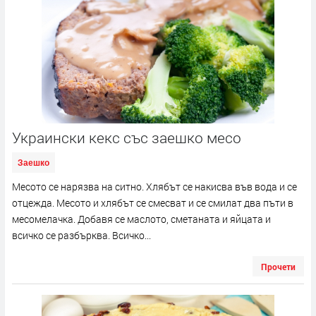
Украински кекс със заешко месо
Заешко
Месото се нарязва на ситно. Хлябът се накисва във вода и се
отцежда. Месото и хлябът се смесват и се смилат два пъти в
месомелачка. Добавя се маслото, сметаната и яйцата и
всичко се разбърква. Всичко...
Прочети