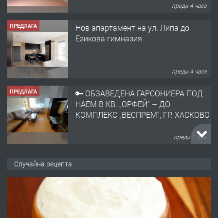
преди 4 часа
ПРЕДЛАГА
Нов апартамент на ул. Липа до
Езикова гимназия
преди 4 часа
ПРЕДЛАГА
🔑 ОБЗАВЕДЕНА ГАРСОНИЕРА ПОД
НАЕМ В КВ. „ОРФЕЙ“ – ДО
КОМПЛЕКС „ВЕСПРЕМ“, ГР. ХАСКОВО
преди 1 ден
ПРЕДЛАГА
НАПЪЛНО ОБЗАВЕДЕН И
Случайна рецепта
ОБОРУДВАН ТРИСТАЕН
АПАРТАМЕНТ В ЦЕНТЪРА НА ГР.
ХАСКОВО
преди 2 дни