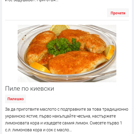
Прочети
Пиле по киевски
Пилешко
За да приготвите маслото с подправките за това традиционно
украинско ястие, първо накълцайте чесъна, настържете
лимоновата кора и изцедете самия лимон. Смесете първо 1
с.л. лимонова кора и сок с масло...