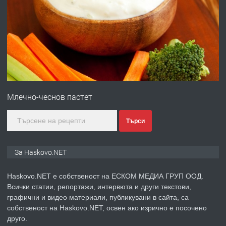
ПРЕДЛАГА
Давам гараж под наем
преди 2 дни
ПРЕДЛАГА
№4120 Магазин/Офис под наем в кв.
Любен Каравелов, Хасково-близо до
градската градина!
Млечно-чеснов пастет
преди 2 дни
Търси
ПРЕДЛАГА
ПРОСТОРЕН ТРИСТАЕН
АПАРТАМЕНТ В НОВА СГРАДА КВ.
За Haskovo.NET
КУБА
Haskovo.NET е собственост на ЕСКОМ МЕДИА ГРУП ООД.
преди 3 дни
Всички статии, репортажи, интервюта и други текстови,
графични и видео материали, публикувани в сайта, са
ПРЕДЛАГА
Продавам парцел в гр. Хасково кв.
собственост на Haskovo.NET, освен ако изрично е посочено
Хисаря до ток, вода,канализация,
друго.