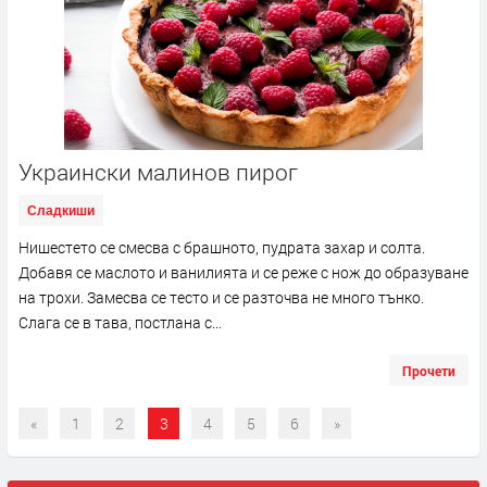
Украински малинов пирог
Сладкиши
Нишестето се смесва с брашното, пудрата захар и солта.
Добавя се маслото и ванилията и се реже с нож до образуване
на трохи. Замесва се тесто и се разточва не много тънко.
Слага се в тава, постлана с...
Прочети
«
1
2
3
4
5
6
»