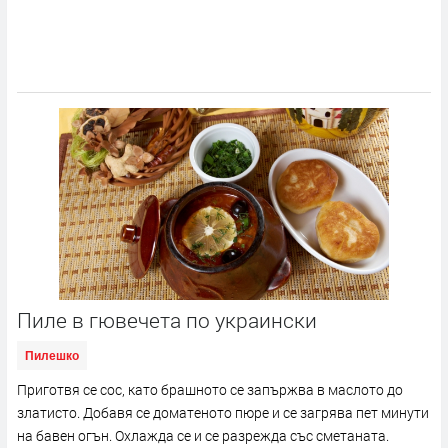
Пиле в гювечета по украински
Пилешко
Приготвя се сос, като брашното се запържва в маслото до
златисто. Добавя се доматеното пюре и се загрява пет минути
на бавен огън. Охлажда се и се разрежда със сметаната.