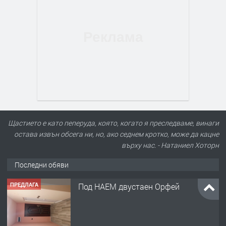
Щастието е като пеперуда, която, когато я преследваме, винаги
остава извън обсега ни, но, ако седнем кротко, може да кацне
върху нас. - Натаниел Хоторн
Последни обяви
ПРЕДЛАГА
Под НАЕМ двустаен Орфей