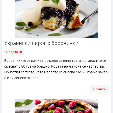
Украински пирог с боровинки
Сладкиши
Боровинките се измиват, отделя се една трета, останалите се
смесват с 50 грама брашно. Кората на лимона се настъргва.
Приготвя се тесто, като маслото се смесва със 70 грама захар
и с лимоновата кора....
Прочети