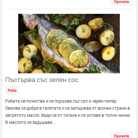
Прочети
Пъстърва със зелен сос
Риба
Рибата се почиства и се поръсва със сол и черен пипер.
Овалва се добре в галетата и се запържва от всички страни в
загрятото масло. Вади се от тигана и се оставя в топли чинии.
В маслото се задушава...
Прочети