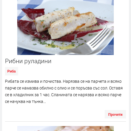
Рибни руладини
Риба
Рибата се измива и почиства. Нарязва се на парчета и всяко
парче се намазва обилно с олио и се поръсва със сол. Оставя
се в хладилник за 1 час. Сланината се нарязва и всяко парче
се начуква на тънка...
Прочети