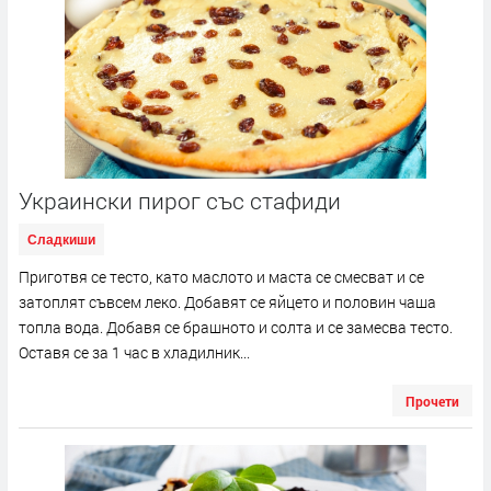
Украински пирог със стафиди
Сладкиши
Приготвя се тесто, като маслото и маста се смесват и се
затоплят съвсем леко. Добавят се яйцето и половин чаша
топла вода. Добавя се брашното и солта и се замесва тесто.
Оставя се за 1 час в хладилник...
Прочети