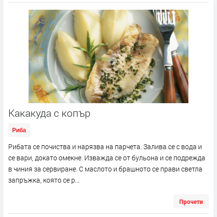
Какакуда с копър
Риба
Рибата се почиства и нарязва на парчета. Залива се с вода и
се вари, докато омекне. Изважда се от бульона и се подрежда
в чиния за сервиране. С маслото и брашното се прави светла
запръжка, която се р...
Прочети