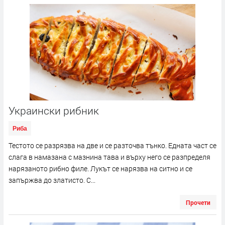
Украински рибник
Риба
Тестото се разрязва на две и се разточва тънко. Едната част се
слага в намазана с мазнина тава и върху него се разпределя
нарязаното рибно филе. Лукът се нарязва на ситно и се
запържва до златисто. С...
Прочети