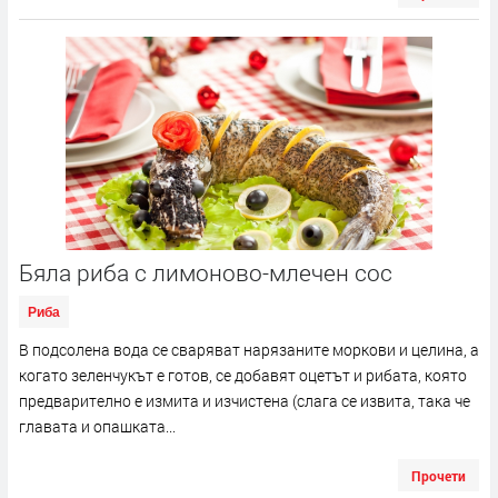
Бяла риба с лимоново-млечен сос
Риба
В подсолена вода се сваряват нарязаните моркови и целина, а
когато зеленчукът е готов, се добавят оцетът и рибата, която
предварително е измита и изчистена (слага се извита, така че
главата и опашката...
Прочети