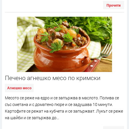
Прочети
Печено агнешко месо по кримски
Агнешко месо
Месото се реже на едро и се запържва в маслото. Полива се
със сметана и с доматено пюре и се задушава 10 минути.
Картофите се режат на кубчета и се запържват. Лукът се реже
на шайби и се запържва до...