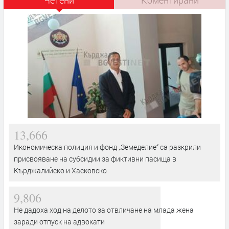
13,666
Икономическа полиция и фонд „Земеделие“ са разкрили
присвояване на субсидии за фиктивни пасища в
Кърджалийско и Хасковско
9,806
Не дадоха ход на делото за отвличане на млада жена
заради отпуск на адвокати