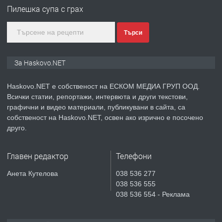
Любен Каравелов, Хасково-близо до
Пилешка супа с грах
градската градина!
Търси
преди 4 дни
ПРЕДЛАГА
ПРОСТОРЕН ТРИСТАЕН
За Haskovo.NET
АПАРТАМЕНТ В НОВА СГРАДА КВ.
КУБА
Haskovo.NET е собственост на ЕСКОМ МЕДИА ГРУП ООД.
Всички статии, репортажи, интервюта и други текстови,
преди 5 дни
графични и видео материали, публикувани в сайта, са
собственост на Haskovo.NET, освен ако изрично е посочено
ПРЕДЛАГА
Продавам парцел в гр. Хасково кв.
друго.
Хисаря до ток, вода,канализация,
асфалт 0889 537 426
Главен редактор
Телефони
преди 5 дни
Анета Кутелова
038 536 277
038 536 555
ПРЕДЛАГА
СГЛОБЯВАНЕ НА МЕБЕЛИ.
038 536 554 - Реклама