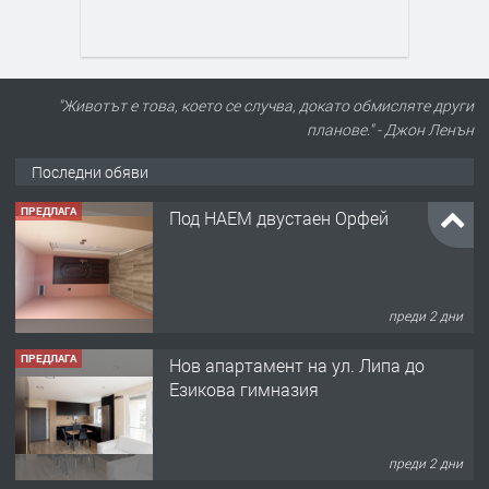
"Животът е това, което се случва, докато обмисляте други
планове." - Джон Ленън
Последни обяви
ПРЕДЛАГА
Под НАЕМ двустаен Орфей
преди 2 дни
ПРЕДЛАГА
Нов апартамент на ул. Липа до
Езикова гимназия
преди 2 дни