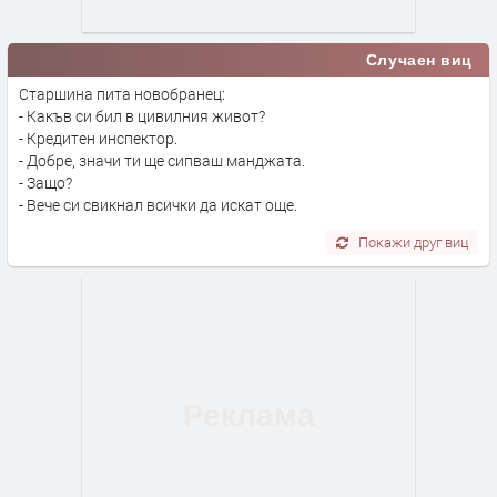
Случаен виц
Старшина пита новобранец:
- Какъв си бил в цивилния живот?
- Кредитен инспектор.
- Добре, значи ти ще сипваш манджата.
- Защо?
- Вече си свикнал всички да искат още.
Покажи друг виц