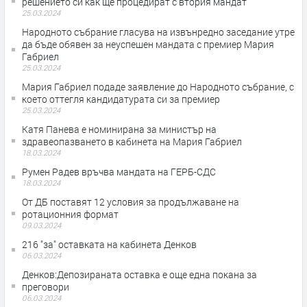
решението си как ще процедират с втория мандат
25.03.2024
Народното събрание гласува на извънредно заседание утре
да бъде обявен за неуспешен мандата с премиер Мария
Габриел
25.03.2024
Мария Габриел подаде заявление до Народното събрание, с
което оттегля кандидатурата си за премиер
25.03.2024
Катя Панева е номинирана за министър на
здравеопазването в кабинета на Мария Габриел
18.03.2024
Румен Радев връчва мандата на ГЕРБ-СДС
18.03.2024
От ДБ поставят 12 условия за продължаване на
ротационния формат
09.03.2024
216 "за" оставката на кабинета Денков
06.03.2024
Денков:Депозираната оставка е още една покана за
преговори
06.03.2024