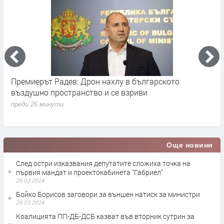
Премиерът Радев: Дрон нахлу в българското
О
въздушно пространство и се взриви
п
преди 26 минути
Още новини
След остри изказвания депутатите сложиха точка на
първия мандат и проектокабинета "Габриел"
26.03.2024
Бойко Борисов заговори за външен натиск за министри
26.03.2024
Коалицията ПП-ДБ-ДСБ казват във вторник сутрин за