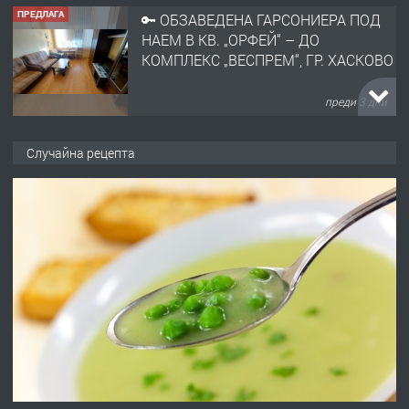
ПРЕДЛАГА
🔑 ОБЗАВЕДЕНА ГАРСОНИЕРА ПОД
НАЕМ В КВ. „ОРФЕЙ“ – ДО
КОМПЛЕКС „ВЕСПРЕМ“, ГР. ХАСКОВО
преди 3 дни
ПРЕДЛАГА
НАПЪЛНО ОБЗАВЕДЕН И
Случайна рецепта
ОБОРУДВАН ТРИСТАЕН
АПАРТАМЕНТ В ЦЕНТЪРА НА ГР.
ХАСКОВО
преди 4 дни
ПРЕДЛАГА
Давам гараж под наем
преди 4 дни
ПРЕДЛАГА
№4120 Магазин/Офис под наем в кв.