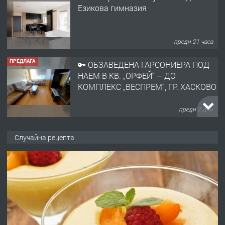
Езикова гимназия
преди 21 часа
ПРЕДЛАГА
🔑 ОБЗАВЕДЕНА ГАРСОНИЕРА ПОД
НАЕМ В КВ. „ОРФЕЙ“ – ДО
КОМПЛЕКС „ВЕСПРЕМ“, ГР. ХАСКОВО
преди 2 дни
ПРЕДЛАГА
НАПЪЛНО ОБЗАВЕДЕН И
Случайна рецепта
ОБОРУДВАН ТРИСТАЕН
АПАРТАМЕНТ В ЦЕНТЪРА НА ГР.
ХАСКОВО
преди 3 дни
ПРЕДЛАГА
Давам гараж под наем