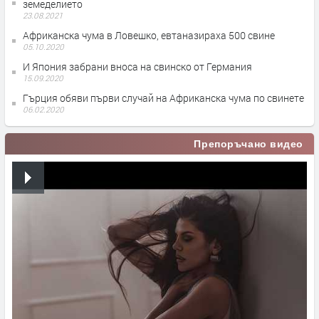
земеделието
23.08.2021
Африканска чума в Ловешко, евтаназираха 500 свине
05.10.2020
И Япония забрани вноса на свинско от Германия
15.09.2020
Гърция обяви първи случай на Африканска чума по свинете
06.02.2020
Препоръчано видео