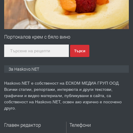
преди 3 дни
ПРЕДЛАГА
№4120 Магазин/Офис под наем в кв.
Любен Каравелов, Хасково-близо до
Портокалов крем с бяло вино
градската градина!
Търси
преди 3 дни
ПРЕДЛАГА
ПРОСТОРЕН ТРИСТАЕН
За Haskovo.NET
АПАРТАМЕНТ В НОВА СГРАДА КВ.
КУБА
Haskovo.NET е собственост на ЕСКОМ МЕДИА ГРУП ООД.
Всички статии, репортажи, интервюта и други текстови,
преди 4 дни
графични и видео материали, публикувани в сайта, са
собственост на Haskovo.NET, освен ако изрично е посочено
ПРЕДЛАГА
Продавам парцел в гр. Хасково кв.
друго.
Хисаря до ток, вода,канализация,
асфалт 0889 537 426
Главен редактор
Телефони
преди 4 дни