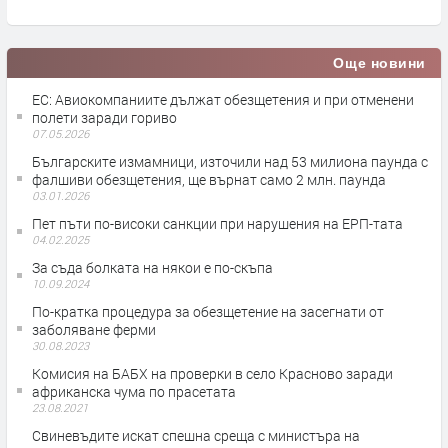
Още новини
ЕС: Авиокомпаниите дължат обезщетения и при отменени
полети заради гориво
07.05.2026
Българските измамници, източили над 53 милиона паунда с
фалшиви обезщетения, ще върнат само 2 млн. паунда
03.01.2026
Пет пъти по-високи санкции при нарушения на ЕРП-тата
04.02.2025
За съда болката на някои е по-скъпа
10.09.2024
По-кратка процедура за обезщетение на засегнати от
заболяване ферми
30.08.2023
Комисия на БАБХ на проверки в село Красново заради
африканска чума по прасетата
23.08.2021
Свиневъдите искат спешна среща с министъра на