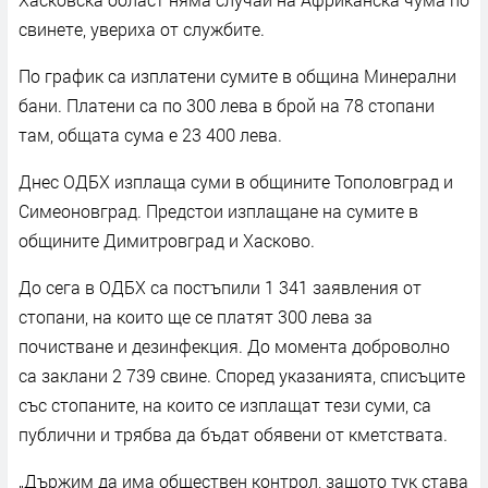
свинете, увериха от службите.
По график са изплатени сумите в община Минерални
бани. Платени са по 300 лева в брой на 78 стопани
там, общата сума е 23 400 лева.
Днес ОДБХ изплаща суми в общините Тополовград и
Симеоновград. Предстои изплащане на сумите в
общините Димитровград и Хасково.
До сега в ОДБХ са постъпили 1 341 заявления от
стопани, на които ще се платят 300 лева за
почистване и дезинфекция. До момента доброволно
са заклани 2 739 свине. Според указанията, списъците
със стопаните, на които се изплащат тези суми, са
публични и трябва да бъдат обявени от кметствата.
„Държим да има обществен контрол, защото тук става