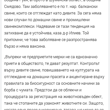
Смядово. Там заболяването е по т. нар. балкански
свине, които се отглеждат като дивите. За сега няма
нови случаи по домашни свине и промишлени
свинекомплекси. Надяваме се тази тенденция на
затихване да е устойчива, каза д-р Илиев. Той
припомни, че това заболяване се разпространява
бързо и няма ваксина.
„Въпреки че предприетите мерки не са еднозначно
приети в обществото, те дават резултат. Контролът
върху дивите свине, повишаването на културата на
отглеждане на домашни прасета и акцентиране върху
правилата за биосигурност са основните начини за
борба с чумата. Предстои да се облекчи и
процедурата за регистрация на животновъден обект,
така че стопаните да узаконят животните си. Защото,
когато едно прасе е маркирано, тогава ще може да се