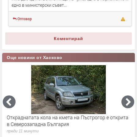
едно в министерски съвет...
Отговор
Коментирай
Още новини от Хасково
Откраднатата кола на кмета на Пъстрогор е открита
Ч
в Северозападна България
п
преди 11 минути