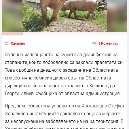
Хасково
1 Коментар
Започна изплащането на сумите за дезинфекция на
стопаните, които доброволно са заклали прасетата си.
Това съобщи на днешното заседание на Областната
епизоотична комисия директорът на Областната
дирекция по безопасност на храните в Хасково д-р
Георги Илиев, съобщиха от областна администрация.
Пред зам.-областния управител на Хасково д-р Стефка
Здравкова институциите докладваха още за мерките
за недопускане на заболяването на наша територия. В
Хасковска област няма случаи на Африканска чума по