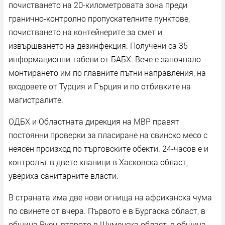
почистването на 20-километровата зона преди
гранично-контролно пропускателните пунктове,
почистването на контейнерите за смет и
извършването на дезинфекция. Получени са 35
информационни табели от БАБХ. Вече е започнало
монтирането им по главните пътни направления, на
входовете от Турция и Гърция и по отбивките на
магистралите.
ОДБХ и Областната дирекция на МВР правят
постоянни проверки за пласиране на свинско месо с
неясен произход по търговските обекти. 24-часов е и
контролът в двете кланици в Хасковска област,
увериха санитарните власти.
В страната има две нови огнища на африканска чума
по свинете от вчера. Първото е в Бургаска област, в
община Руен, второто в Шуменска област, в община