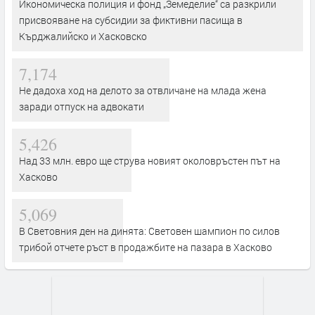
Икономическа полиция и фонд „Земеделие“ са разкрили
присвояване на субсидии за фиктивни пасища в
Кърджалийско и Хасковско
7,174
Не дадоха ход на делото за отвличане на млада жена
заради отпуск на адвокати
5,426
Над 33 млн. евро ще струва новият околовръстен път на
Хасково
5,069
В Световния ден на динята: Световен шампион по силов
трибой отчете ръст в продажбите на пазара в Хасково