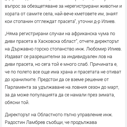
въпрос за обезщетяване за нерегистрирани животни и
хората от самите села, най-вече кметовете им, знаят
кои стопанин отглеждат прасета“, уточни д-р Илиев.
„Няма регистрирани случаи на африканска чума по
диви прасета в Хасковска област“, отчете директорът
на Държавно горско стопанство инж. Любомир Илиев.
Издават се разрешителни за индивидуален лов на
диви прасета, но сега той е много слаб. Причината е,
че по полето все още има храна и прасетата не отиват
до хранилките. Предстои да се вземе решение от
Парламента за удължаване на ловния сезон до март,
за да може популацията да се намали през зимата,
обясни той.
Директорът на Областното пътно управление инж.
Радостин Ламбрев съобщи, че продължава