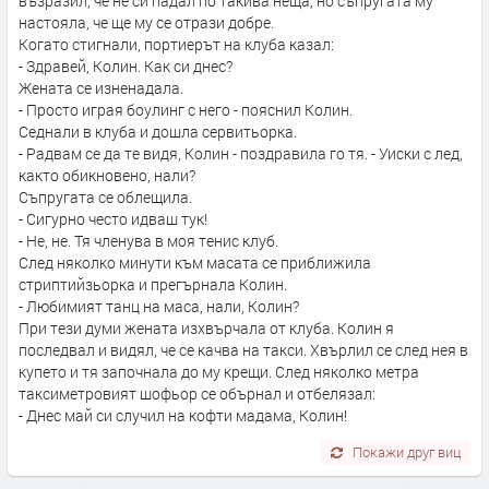
възразил, че не си падал по такива неща, но съпругата му
настояла, че ще му се отрази добре.
Когато стигнали, портиерът на клуба казал:
- Здравей, Колин. Как си днес?
Жената се изненадала.
- Просто играя боулинг с него - пояснил Колин.
Седнали в клуба и дошла сервитьорка.
- Радвам се да те видя, Колин - поздравила го тя. - Уиски с лед,
както обикновено, нали?
Съпругата се облещила.
- Сигурно често идваш тук!
- Не, не. Тя членува в моя тенис клуб.
След няколко минути към масата се приближила
стриптийзьорка и прегърнала Колин.
- Любимият танц на маса, нали, Колин?
При тези думи жената изхвърчала от клуба. Колин я
последвал и видял, че се качва на такси. Хвърлил се след нея в
купето и тя започнала до му крещи. След няколко метра
таксиметровият шофьор се обърнал и отбелязал:
- Днес май си случил на кофти мадама, Колин!
Покажи друг виц