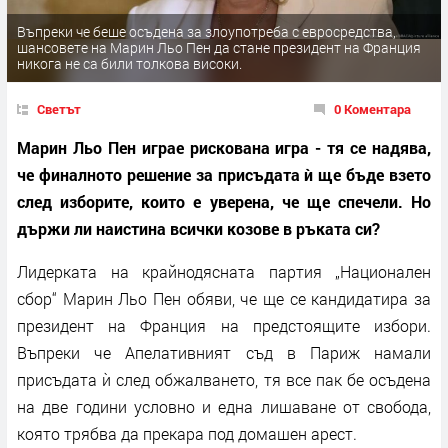
Въпреки че беше осъдена за злоупотреба с евросредства,
шансовете на Марин Льо Пен да стане президент на Франция
никога не са били толкова високи.
Светът
0 Коментара
Марин Льо Пен играе рискована игра - тя се надява,
че финалното решение за присъдата ѝ ще бъде взето
след изборите, които е уверена, че ще спечели. Но
държи ли наистина всички козове в ръката си?
Лидерката на крайнодясната партия „Национален
сбор“ Марин Льо Пен обяви, че ще се кандидатира за
президент на Франция на предстоящите избори.
Въпреки че Апелативният съд в Париж намали
присъдата ѝ след обжалването, тя все пак бе осъдена
на две години условно и една лишаване от свобода,
която трябва да прекара под домашен арест.