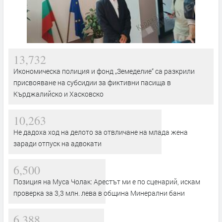
13,732
Икономическа полиция и фонд „Земеделие“ са разкрили
присвояване на субсидии за фиктивни пасища в
Кърджалийско и Хасковско
10,263
Не дадоха ход на делото за отвличане на млада жена
заради отпуск на адвокати
6,500
Позиция на Муса Чолак: Арестът ми е по сценарий, искам
проверка за 3,3 млн. лева в община Минерални бани
6,388