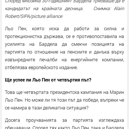
Според мнозина 30-годишният Бардела трябваше да е
кандидатът на крайната десница. Снимка: Alain
Robert/SIPA/picture alliance
Льо Пен, която иска да работи за силна и
протекционистка държава, се е противопоставила на
усилията на Бардела да смекчи позицията на
партията по отношение на пенсиите и данъка върху
извънредните печалби на енергийните компании,
отбелязва европейското издание.
Ще успее ли Льо Пен от четвъртия път?
Това ще четвъртата президентска кампания на Марин
Льо Пен. Но може ли тя този път да победи, въпреки че
се намира в тази деликатна ситуация?
Досега проучванията за партията изглеждаха
обещаващи. Според тях както Льо Пен, така и Бардела