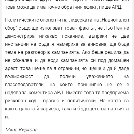
това може да има точно обратния ефект, пише АРД.
Политическите опоненти на лидерката на „Национален
сбор“ също ще използват това - фактът, че Льо Пен не
демонстрира никакво покаяние, въпреки че две
инстанции на съда я намериха за виновна, ще бъде
тема на разговор в кампанията. Ако беше решила да
не обжалва и да води кампанията си под домашен
арест, това щеше да я ограничи, но щеше и да ѝ даде
възможност да получи уважението на
гласоподаватели, на които принципно не се е
надявала, коментира АРД. Вместо това тя предприема
рискован ход - правно и политически. На карта са
както цялата ѝ кариера, така и бъдещето на партията
ѝ.
Мина Киркова