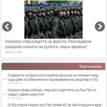
Милиони след смъртта на фронта: Разследване
Г
разкрива схемата на руските „черни вдовици“
в
преди 3 дни
п
Още новини
Лидерката на френската крайна десница се изправя пред
съда днес по обвинения в присвояване на средства от ЕС
30.09.2024
Макрон обяви избори, след като партията на Льо Пен го
надви с двоен резултат
10.06.2024
От България Марин льо Пен обяви ЕС за най-страшния враг