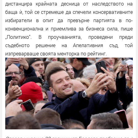
дистанцира крайната десница от наследството на
баща ѝ, той се стремеше да спечели консервативните
избиратели в опит да превърне партията в по-
конвенционална и приемлива за бизнеса сила, пише
„Политико“. В проучванията, проведени преди
съдебното решение на Апелативния съд, той
изпреварваше своята менторка по рейтинг.