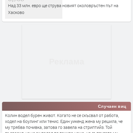
Над 33 млн. евро ще струва новият околовръстен път на
Хасково
Случаен виц
Колин водел бурен живот. Когато не се скъсвал от работа,
ходел на боулинг или тенис. Един уикенд жена му решила, че
му трябва почивка, затова го завела на стриптийз. Той