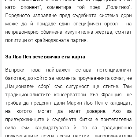
като опонент“, коментира той пред „Политико“.
Поредното изправяне пред съдебната система дори
може да ѝ придаде един специфичен ореол - на
неправомерно обвинена изкупителна жертва, смятат
политици от крайнодясната партия.
За Льо Пен вече всичко е на карта
Въпреки това най-важен остава потенциалният
балотаж, до който за момента проучванията сочат, че
„Национален сбор“ със сигурност ще стигне. Там
традиционалистите консерватори във Франция ще
трябва да преценят дали Марин Льо Пен е кандидат,
на когото могат да имат доверие. Ако за
привържениците ѝ съдебната битка е притегателна
сила към кандидатурата ѝ, то за традиционно
подкрепящите други десни партии гласоподаватели