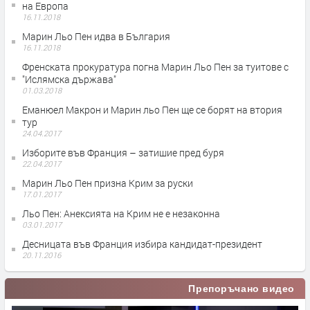
на Европа
16.11.2018
Марин Льо Пен идва в България
16.11.2018
Френската прокуратура погна Марин Льо Пен за туитове с
"Ислямска държава"
01.03.2018
Еманюел Макрон и Марин льо Пен ще се борят на втория
тур
24.04.2017
Изборите във Франция – затишие пред буря
22.04.2017
Марин Льо Пен призна Крим за руски
17.01.2017
Льо Пен: Анексията на Крим не е незаконна
03.01.2017
Десницата във Франция избира кандидат-президент
20.11.2016
Препоръчано видео