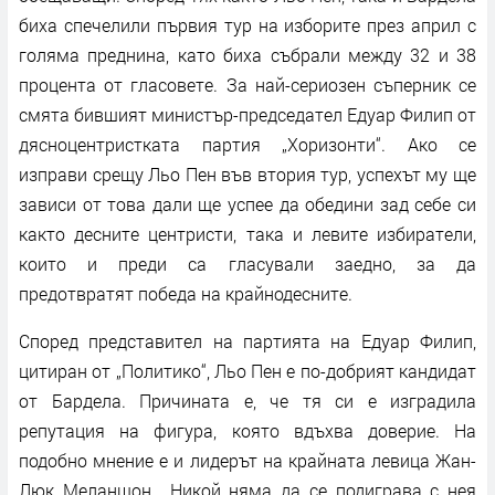
биха спечелили първия тур на изборите през април с
голяма преднина, като биха събрали между 32 и 38
процента от гласовете. За най-сериозен съперник се
смята бившият министър-председател Едуар Филип от
дясноцентристката партия „Хоризонти“. Ако се
изправи срещу Льо Пен във втория тур, успехът му ще
зависи от това дали ще успее да обедини зад себе си
както десните центристи, така и левите избиратели,
които и преди са гласували заедно, за да
предотвратят победа на крайнодесните.
Според представител на партията на Едуар Филип,
цитиран от „Политико“, Льо Пен е по-добрият кандидат
от Бардела. Причината е, че тя си е изградила
репутация на фигура, която вдъхва доверие. На
подобно мнение е и лидерът на крайната левица Жан-
Люк Меланшон. „Никой няма да се подиграва с нея