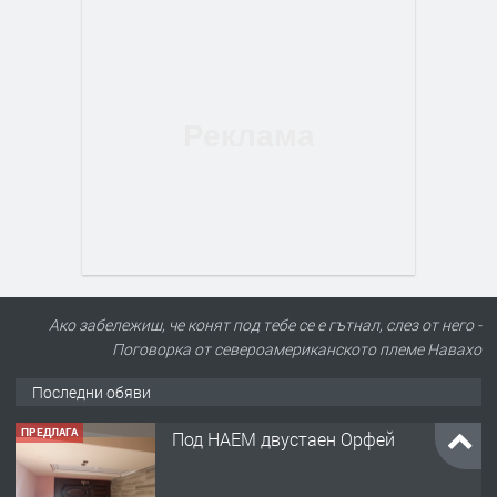
Ако забележиш, че конят под тебе се е гътнал, слез от него -
Поговорка от североамериканското племе Навахо
Последни обяви
ПРЕДЛАГА
Под НАЕМ двустаен Орфей