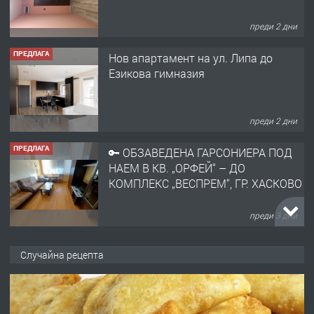
преди 2 дни
ПРЕДЛАГА
Нов апартамент на ул. Липа до
Езикова гимназия
преди 2 дни
ПРЕДЛАГА
🔑 ОБЗАВЕДЕНА ГАРСОНИЕРА ПОД
НАЕМ В КВ. „ОРФЕЙ“ – ДО
КОМПЛЕКС „ВЕСПРЕМ“, ГР. ХАСКОВО
преди 3 дни
ПРЕДЛАГА
НАПЪЛНО ОБЗАВЕДЕН И
Случайна рецепта
ОБОРУДВАН ТРИСТАЕН
АПАРТАМЕНТ В ЦЕНТЪРА НА ГР.
ХАСКОВО
преди 4 дни