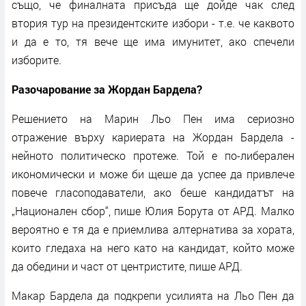
също, че финалната присъда ще дойде чак след
втория тур на президентските избори - т.е. че каквото
и да е то, тя вече ще има имунитет, ако спечели
изборите.
Разочарование за Жордан Бардела?
Решението на Марин Льо Пен има сериозно
отражение върху кариерата на Жордан Бардела -
нейното политическо протеже. Той е по-либерален
икономически и може би щеше да успее да привлече
повече гласоподаватели, ако беше кандидатът на
„Национален сбор“, пише Юлия Борута от АРД. Малко
вероятно е тя да е приемлива алтернатива за хората,
които гледаха на него като на кандидат, който може
да обедини и част от центристите, пише АРД.
Макар Бардела да подкрепи усилията на Льо Пен да