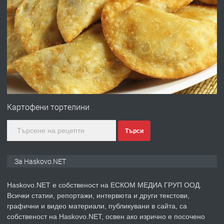
ПРЕДЛАГА
Давам гараж под наем
преди 4 дни
ПРЕДЛАГА
№4120 Магазин/Офис под наем в кв.
Любен Каравелов, Хасково-близо до
Картофени тортелини
градската градина!
Търси
преди 4 дни
ПРЕДЛАГА
ПРОСТОРЕН ТРИСТАЕН
За Haskovo.NET
АПАРТАМЕНТ В НОВА СГРАДА КВ.
КУБА
Haskovo.NET е собственост на ЕСКОМ МЕДИА ГРУП ООД.
Всички статии, репортажи, интервюта и други текстови,
преди 5 дни
графични и видео материали, публикувани в сайта, са
собственост на Haskovo.NET, освен ако изрично е посочено
ПРЕДЛАГА
Продавам парцел в гр. Хасково кв.