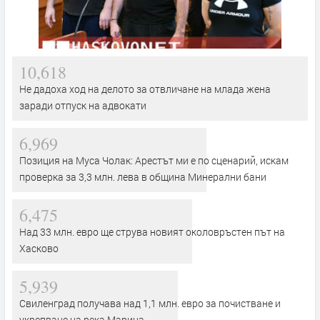
10,618
Не дадоха ход на делото за отвличане на млада жена
заради отпуск на адвокати
6,969
Позиция на Муса Чолак: Арестът ми е по сценарий, искам
проверка за 3,3 млн. лева в община Минерални бани
6,475
Над 33 млн. евро ще струва новият околовръстен път на
Хасково
5,939
Свиленград получава над 1,1 млн. евро за почистване и
укрепване на река Марица