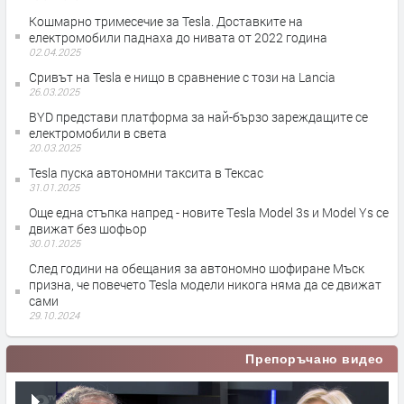
Кошмарно тримесечие за Tesla. Доставките на
електромобили паднаха до нивата от 2022 година
02.04.2025
Сривът на Tesla е нищо в сравнение с този на Lancia
26.03.2025
BYD представи платформа за най-бързо зареждащите се
електромобили в света
20.03.2025
Tesla пуска автономни таксита в Тексас
31.01.2025
Още една стъпка напред - новите Тesla Model 3s и Model Ys се
движат без шофьор
30.01.2025
След години на обещания за автономно шофиране Мъск
призна, че повечето Tesla модели никога няма да се движат
сами
29.10.2024
Препоръчано видео