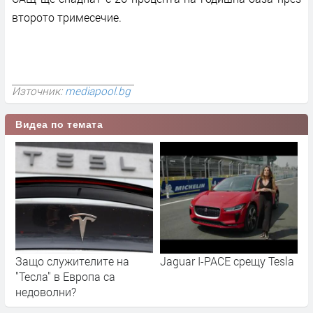
второто тримесечие.
Източник:
mediapool.bg
Видеа по темата
Защо служителите на
Jaguar I-PACE срещу Tesla
"Тесла" в Европа са
недоволни?