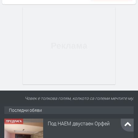
Човек е толкова голям, колкото са големи мечтите му.
Последни обяви
ПРЕДЛАГА
Под НАЕМ двустаен Орфей