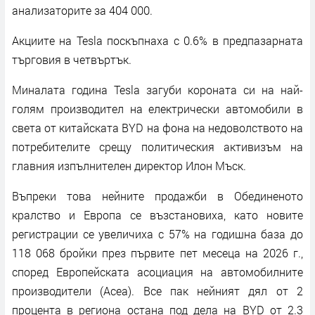
анализаторите за 404 000.
Акциите на Tesla поскъпнаха с 0.6% в предпазарната
търговия в четвъртък.
Миналата година Tesla загуби короната си на най-
голям производител на електрически автомобили в
света от китайската BYD на фона на недоволството на
потребителите срещу политическия активизъм на
главния изпълнителен директор Илон Мъск.
Въпреки това нейните продажби в Обединеното
кралство и Европа се възстановиха, като новите
регистрации се увеличиха с 57% на годишна база до
118 068 бройки през първите пет месеца на 2026 г.,
според Европейската асоциация на автомобилните
производители (Acea). Все пак нейният дял от 2
процента в региона остана под дела на BYD от 2.3