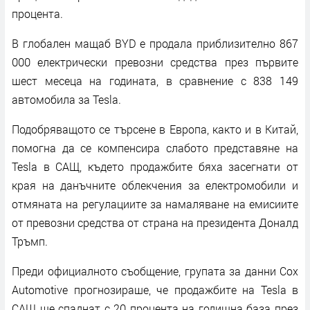
процента.
В глобален мащаб BYD е продала приблизително 867
000 електрически превозни средства през първите
шест месеца на годината, в сравнение с 838 149
автомобила за Tesla.
Подобряващото се търсене в Европа, както и в Китай,
помогна да се компенсира слабото представяне на
Tesla в САЩ, където продажбите бяха засегнати от
края на данъчните облекчения за електромобили и
отмяната на регулациите за намаляване на емисиите
от превозни средства от страна на президента Доналд
Тръмп.
Преди официалното съобщение, групата за данни Cox
Automotive прогнозираше, че продажбите на Tesla в
САЩ ще спаднат с 20 процента на годишна база през