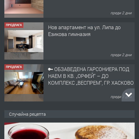
преди 2 дни
ПРЕДЛАГА
Нов апартамент на ул. Липа до
Езикова гимназия
преди 2 дни
ПРЕДЛАГА
🔑 ОБЗАВЕДЕНА ГАРСОНИЕРА ПОД
НАЕМ В КВ. „ОРФЕЙ“ – ДО
КОМПЛЕКС „ВЕСПРЕМ“, ГР. ХАСКОВО
преди 3 дни
ПРЕДЛАГА
НАПЪЛНО ОБЗАВЕДЕН И
Случайна рецепта
ОБОРУДВАН ТРИСТАЕН
АПАРТАМЕНТ В ЦЕНТЪРА НА ГР.
ХАСКОВО
преди 4 дни