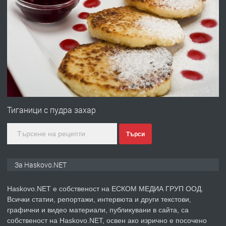
ПРЕДЛАГА
Давам гараж под наем
преди 4 дни
ПРЕДЛАГА
№4120 Магазин/Офис под наем в кв.
Любен Каравелов, Хасково-близо до
Тиганици с пудра захар
градската градина!
Търси
преди 4 дни
ПРЕДЛАГА
ПРОСТОРЕН ТРИСТАЕН
За Haskovo.NET
АПАРТАМЕНТ В НОВА СГРАДА КВ.
КУБА
Haskovo.NET е собственост на ЕСКОМ МЕДИА ГРУП ООД.
Всички статии, репортажи, интервюта и други текстови,
преди 5 дни
графични и видео материали, публикувани в сайта, са
собственост на Haskovo.NET, освен ако изрично е посочено
ПРЕДЛАГА