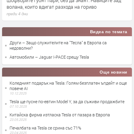
ва
Шофьорите губят пари, без да знаят: Навиците зад
B
волана, които вдигат разхода на гориво
2
преди 4 дни
п
Видеа по темата
Други – Защо служителите на "Тесла" в Европа са
недоволни?
Автомобили – Jaguar I-PACE срещу Tesla
Още новини
Коледният подарък на Tesla: Голям безплатен ъпдейт и още
повече AI
10.12.2025
Tesla ще пусне по-евтин Model Y, за да съживи продажбите
07.10.2025
Китайска фирма изтласка Tesla от пазара в Европа
23.05.2025
Печалбата на Tesla се срина със 71%
23.04.2025