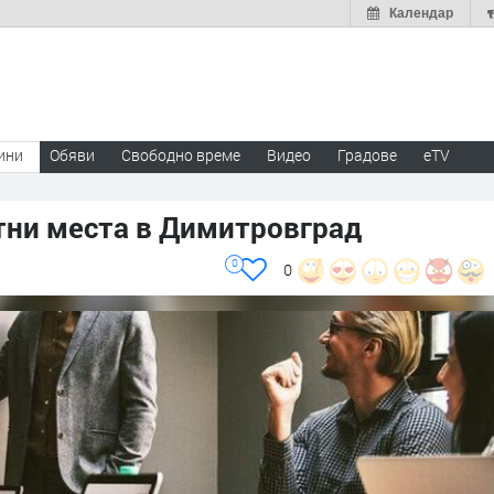
Календар
ини
Обяви
Свободно време
Видео
Градове
eTV
тни места в Димитровград
0
0