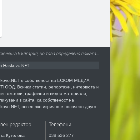
Светилището на нимфите и
Димитровград отново ст
Афродита става сцена на
бригадирска столица по 
моноспектакъла „Даскал“ с
80 години от организира
Валентин Танев.
бригадирско движение
преди 2 дни
преди 3 дни
живееш в България, но това определено помага...
а Haskovo.NET
kovo.NET е собственост на ЕСКОМ МЕДИА
П ООД. Всички статии, репортажи, интервюта и
ги текстови, графични и видео материали,
ликувани в сайта, са собственост на
kovo.NET, освен ако изрично е посочено друго.
авен редактор
Телефони
та Кутелова
038 536 277