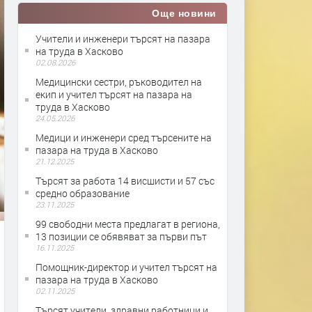
Още новини
Учители и инженери търсят на пазара
на труда в Хасково
02.08.2026
Медицински сестри, ръководител на
екип и учител търсят на пазара на
труда в Хасково
24.05.2026
Медици и инженери сред търсените на
пазара на труда в Хасково
21.12.2025
Търсят за работа 14 висшисти и 57 със
средно образование
23.11.2025
99 свободни места предлагат в региона,
13 позиции се обявяват за първи път
16.11.2025
Помощник-директор и учител търсят на
пазара на труда в Хасково
02.11.2025
Търсят учители, здравни работници и