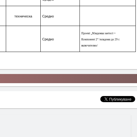
техническа
Средно
Проект „Младежка заетост +
Средно
Компонент 2“ /младежи д
о 29 г.
включително
/