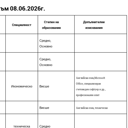
към
0
8
.
0
6
.20
2
6
г.
Степен на
Допълнителни
Специалност
образование
изисквания
Средно,
Основно
Средно,
Основно
Английск
и език,
Microsoft
Office, специализиран
Икономическо
Висше
счетоводен софтуер и др.
,
професионален опит
Висше
Английски език, технически
техническа
Средно