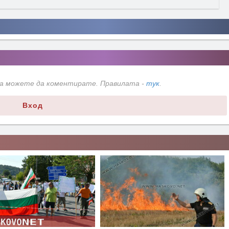
да можете да коментирате. Правилата -
тук
.
Вход