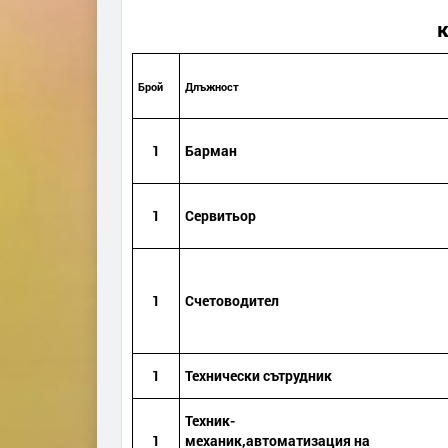
Брой
Длъжност
1
Барман
1
Сервитьор
1
Счетоводител
1
Технически сътрудник
Техник-
1
механик,
автоматизация на