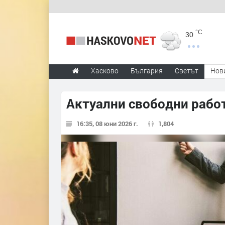
°C
30
Хасково
България
Светът
Нов
Актуални свободни рабо
16:35, 08 юни 2026 г.
1,804