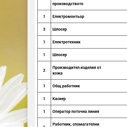
производството
1
Електромонтьор
3
Шлосер
1
Електро
техник
1
Шлосер
Производител изделия от
2
кожа
1
Общ работник
1
Касиер
1
Оператор поточна линия
Работник, спомагателни
1