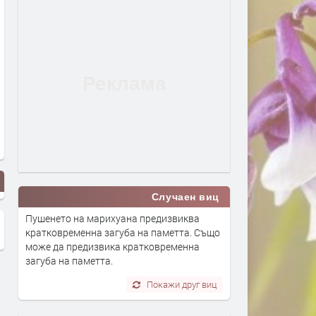
Случаен виц
Пушенето на марихуана предизвиква
кратковременна загуба на паметта. Също
може да предизвика кратковременна
загуба на паметта.
Покажи друг виц