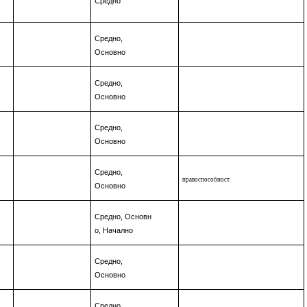
Средно
Средно,
Основно
Средно,
Основно
Средно,
Основно
Средно,
правоспособност
Основно
Средно,
Основн
о
, Начално
Средно,
Основно
Средно