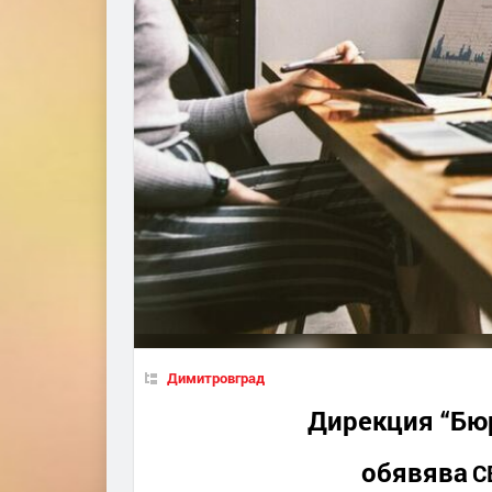
Димитровград
Дирекция “Бю
обявява
С