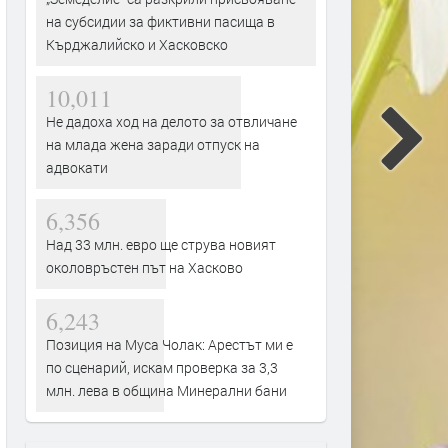
на субсидии за фиктивни пасища в
Кърджалийско и Хасковско
10,011
Не дадоха ход на делото за отвличане
на млада жена заради отпуск на
адвокати
6,356
Над 33 млн. евро ще струва новият
околовръстен път на Хасково
6,243
Позиция на Муса Чолак: Арестът ми е
по сценарий, искам проверка за 3,3
млн. лева в община Минерални бани