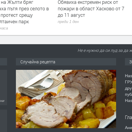
 на Жълти бряг
Обявиха екстремен риск от
ха пътя през селото в
пожари в област Хасково от 7
 протест срещу
до 11 август
лтаичен парк
преди 1 ден
 часа
Не е нужно да си луд за да 
Случайна рецепта
З
Has
ГРУ
дру
пуб
Has
дни
Гл
Ане