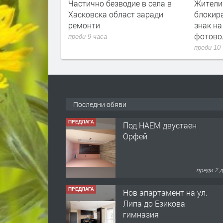
а не отстъпва,
Частично безводие в села в
Жители
в Хасково
Хасковска област заради
блокира
ремонти
знак на
фотово
преди 9 часа
преди 10
Последни обяви
ПРЕДЛАГА
Под НАЕМ двустаен
Орфей
преди 2 
ПРЕДЛАГА
Нов апартамент на ул.
Липа до Езикова
гимназия