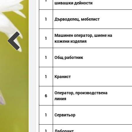
шивашки дейност
и
1
Дърводелец, мебели
ст
Машинен оператор, шиене на
1
кожени изделия
1
Общ работник
1
Кранист
Оператор, производствена
6
линия
1
Сервитьор
1
Лаборант