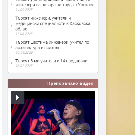
инженери на пазара на труда в Хасково
14.09.2025
Търсят инженери, учители и
медицински специалисти в Хасковска
област
17.08.2025
Търсят шестима инженери, учител по
архитектура и психолог
10.08.2025
Търсят 6-ма учители и 14 продавачи
13.07.2025
Препоръчано видео