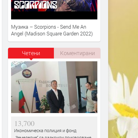
Музика – Scorpions - Send Me An
Angel (Madison Square Garden 2022)
Четени
Коментирани
13,700
Икономическа полиция и фонд
„Земеделие“ са разкрили присвояване