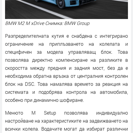
BMW M2 M xDrive Снимка: BMW Group
Разпределителната кутия е снабдена с интегрирано
ограничение на приплъзването на колелата и
специфичен за модела управляващ блок. Това
позволява директно компенсиране на разликите в
скоростта между предния и задния мост, без да е
необходима обратна връзка от централния контролен
блок на DSC. Това намалява времето за реакция на
системата и подобрява контрола на автомобила,
особено при динамично шофиране.
Менюто M Setup позволява индивидуално
настройване на характеристиките на задвижването на
всички колела. Водачите могат да избират различни