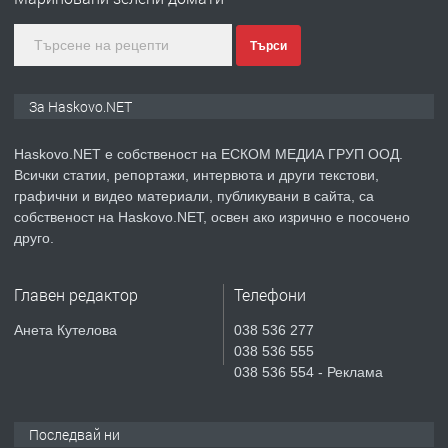
КУБА
Търси
преди 5 дни
ПРЕДЛАГА
Продавам парцел в гр. Хасково кв.
За Haskovo.NET
Хисаря до ток, вода,канализация,
асфалт 0889 537 426
Haskovo.NET е собственост на ЕСКОМ МЕДИА ГРУП ООД.
Всички статии, репортажи, интервюта и други текстови,
преди 5 дни
графични и видео материали, публикувани в сайта, са
собственост на Haskovo.NET, освен ако изрично е посочено
ПРЕДЛАГА
СГЛОБЯВАНЕ НА МЕБЕЛИ.
друго.
Главен редактор
Телефони
преди 5 дни
Анета Кутелова
038 536 277
038 536 555
ПРЕДЛАГА
№4119 Едностаен обзаведен
038 536 554 - Реклама
апартамент под наем в кв.
Училищни, гр. Хасково.
Последвай ни