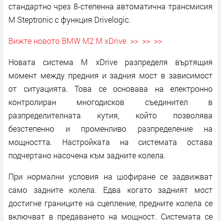
стандартно чрез 8-степенна автоматична трансмисия
M Steptronic с функция Drivelogic.
Вижте новото BMW M2 M xDrive >> >> >>
Новата система M xDrive разпределя въртящия
момент между предния и задния мост в зависимост
от ситуацията. Това се основава на електронно
контролиран многодисков съединител в
разпределителната кутия, който позволява
безстепенно и променливо разпределение на
мощността. Настройката на системата остава
подчертано насочена към задните колела.
При нормални условия на шофиране се задвижват
само задните колела. Едва когато задният мост
достигне границите на сцепление, предните колела се
включват в предаването на мощност. Системата се