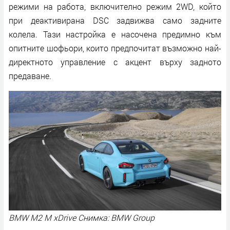
режими на работа, включително режим 2WD, който
при деактивирана DSC задвижва само задните
колела. Тази настройка е насочена предимно към
опитните шофьори, които предпочитат възможно най-
директното управление с акцент върху задното
предаване.
BMW M2 M xDrive Снимка: BMW Group