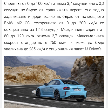
Спринтът от 0 до 100 км/ч отнема 3,7 секунди или с 0,3
секунди по-бързо от сравнимата версия със задно
задвижване и дори малко по-бързо от по-мощното
BMW M2 CS. Ускорението от 0 до 200 км/ч се
осъществява за 12,8 секунди. Междинният спринт от
80 до 120 км/ч отнема 3,7 секунди. Максималната
скорост стандартно е 250 км/ч и може да бъде
увеличена до 285 км/ч с опционалния пакет M Driver's.