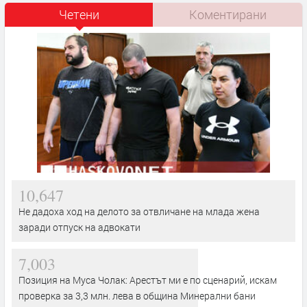
Четени
Коментирани
10,647
Не дадоха ход на делото за отвличане на млада жена
заради отпуск на адвокати
7,003
Позиция на Муса Чолак: Арестът ми е по сценарий, искам
проверка за 3,3 млн. лева в община Минерални бани