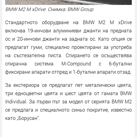
BMW M2 M xDrive Снимка: BMW Group
Стандартното оборудване на BMW M2 M xDrive
включва 19-инчови алуминиеви джанти на предната
ос и 20-инчови джанти на задната ос. Като опция се
предлагат гуми, специално проектирани за употреба
на състезателна писта. Спирането се осъществява
спирачна система M-Compound с 6-бутални
фиксирани апарати отпред и 1-бутални апарати отзад.
За екстериора се предлагат пет металически цвята,
три едноцветни цвята и шест цвята от гамата BMW
Individual. За първи път за модел от серията BMW M2
се предлага и специалното синьо покритие, известно
като „Борусан“.