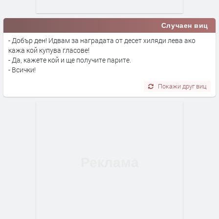
Случаен виц
- Добър ден! Идвам за наградата от десет хиляди лева ако
кажа кой купува гласове!
- Да, кажете кой и ще получите парите.
- Всички!
Покажи друг виц