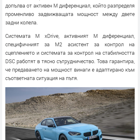
допълва от активен М диференциал, който разпределя
променливо задвижващата мощност между двете
задни колела.
Системата M xDrive, активният M диференциал,
специфичният за M2 асистент за контрол на
сцеплението и системата за контрол на стабилността
DSC работят в тясно сътрудничество. Това гарантира,
че предаването на мощност винаги е адаптирано към
съответната ситуация на пътя.