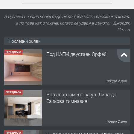
ПРЕДЛАГА
Под НАЕМ двустаен Орфей
За успеха на един човек съдя не по това колко високо е стигнал,
а по това как отскача, когато се удари в дъното. - Джордж
Патън
Последни обяви
преди 2 дни
ПРЕДЛАГА
Нов апартамент на ул. Липа до
Езикова гимназия
преди 2 дни
ПРЕДЛАГА
🔑 ОБЗАВЕДЕНА ГАРСОНИЕРА ПОД
НАЕМ В КВ. „ОРФЕЙ“ – ДО
КОМПЛЕКС „ВЕСПРЕМ“, ГР. ХАСКОВО
преди 3 дни