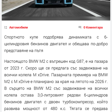
Автомобили
0 Коментара
Спортното купе подобрява динамиката с 6-
цилиндровия бензинов двигател и обещава по-добро
представяне на пътя
Настоящото BMW M2 с вътрешен код G87, е на пазара
от 2023 г. Скоро ще се предлага със задвижване на
всички колела M xDrive. Пазарната премиера на BMW
M2 с M xDrive е планирано за края на лятото на 2026 г.
В сърцето на BMW M2 със задвижване на всички
колела остава 3,0-литровият редови 6-цилиндров
бензинов двигател с двоен турбокомпресор, който
развива мощност от 480 к.с. Тягата се предава