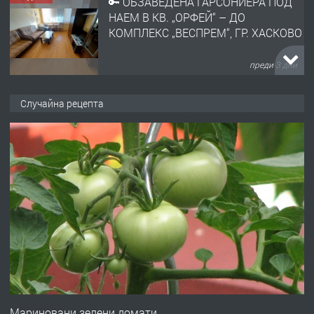
ПРЕДЛАГА
НАПЪЛНО ОБЗАВЕДЕН И
ОБОРУДВАН ТРИСТАЕН
АПАРТАМЕНТ В ЦЕНТЪРА НА ГР.
ХАСКОВО
преди 4 дни
ПРЕДЛАГА
Давам гараж под наем
Случайна рецепта
преди 4 дни
ПРЕДЛАГА
№4120 Магазин/Офис под наем в кв.
Любен Каравелов, Хасково-близо до
градската градина!
преди 5 дни
ПРЕДЛАГА
ПРОСТОРЕН ТРИСТАЕН
АПАРТАМЕНТ В НОВА СГРАДА КВ.
Мариновани зелени домати