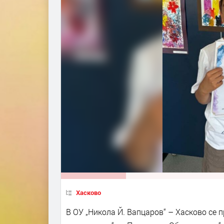
Хасково
В ОУ „Никола Й. Вапцаров“ – Хасково се 