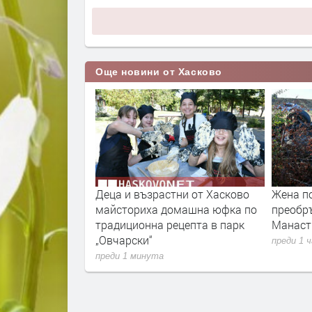
Още новини от Хасково
учава над 1,1
Деца и възрастни от Хасково
Жена п
очистване и
майсториха домашна юфка по
преобр
река Марица
традиционна рецепта в парк
Манаст
„Овчарски“
преди 1 
преди 1 минута