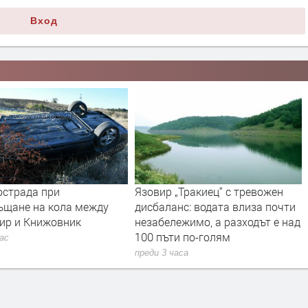
Вход
острада при
Язовир „Тракиец“ с тревожен
ъщане на кола между
дисбаланс: водата влиза почти
ир и Книжовник
незабележимо, а разходът е над
100 пъти по-голям
час
преди 3 часа