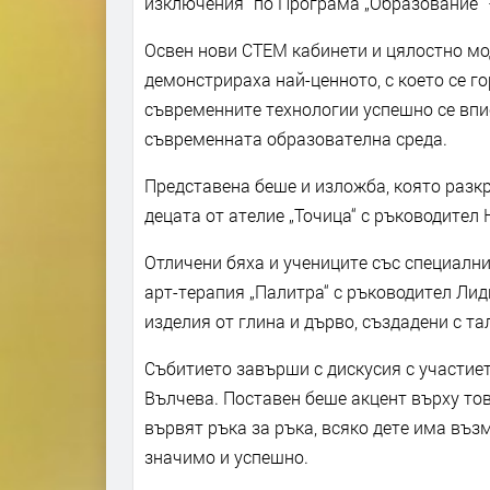
изключения“ по Програма „Образование“ –
Освен нови СТЕМ кабинети и цялостно мо
демонстрираха най-ценното, с което се г
съвременните технологии успешно се впи
съвременната образователна среда.
Представена беше и изложба, която разкр
децата от ателие „Точица“ с ръководител
Отличени бяха и учениците със специални
арт-терапия „Палитра“ с ръководител Лид
изделия от глина и дърво, създадени с та
Събитието завърши с дискусия с участиет
Вълчева. Поставен беше акцент върху тов
вървят ръка за ръка, всяко дете има въз
значимо и успешно.