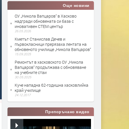
Още новини
ОУ „Никола Вапцаров“ в Хасково
надгради обновената си база с
иновативен СТЕМ център
26.05.2026
Кметът Станислав Дечев и
първокласници прерязаха лентата на
обновеното училище „Никола Вапцаров“
15.09.2025
Ремонтът в хасковското ОУ „Никола
Вапцаров“ продължава с обновяване
на учебните стаи
30.05.2025
Куче нападна 62-годишна хасковлийка
край училище
24.12.2017
Препоръчано видео