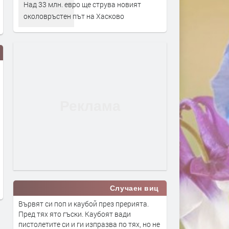
Над 33 млн. евро ще струва новият
околовръстен път на Хасково
До 36° и опасни жеги в Хасково
Над 33 млн. евро ще стру
и днес
новият околовръстен път
Хасково
преди 3 часа
преди 18 часа
Случаен виц
Вървят си поп и каубой през прерията.
Пред тях ято гъски. Каубоят вади
пистолетите си и ги изпразва по тях, но не