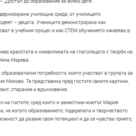
 „Достъп до образование за всяко дете“.
дернизирана училищна среда, от училището
ордеят – децата. Учениците демонстрираха как
сват в учебния процес и как СТЕМ обучението оживява в
ива красотата и символиката на глаголицата с творби на
 Нина Марева.
 образователни потребности, които участват в групата за
ия Микова. Те представиха пред гостите своите картини,
лант, старание и вдъхновение.
о на гостите, сред които и заместник-кметът Мария
а, че когато образованието, подкрепата и творчеството
можност да развие своя потенциал и да се чувства прието,