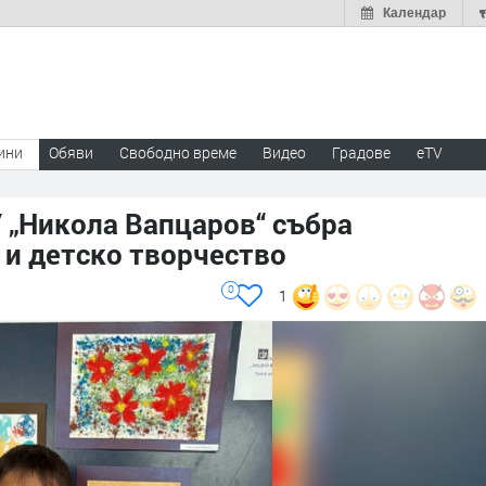
Календар
ини
Обяви
Свободно време
Видео
Градове
eTV
 „Никола Вапцаров“ събра
 и детско творчество
0
1