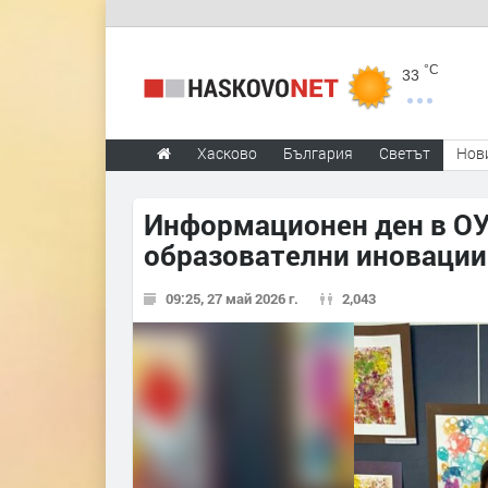
°C
33
Хасково
България
Светът
Нов
Информационен ден в ОУ
образователни иновации
09:25, 27 май 2026 г.
2,043