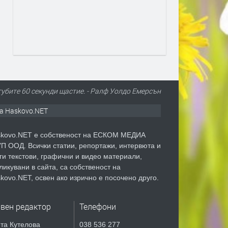
 губите 60 секунди щастие. - Ралф Уолдо Емерсън
а Haskovo.NET
kovo.NET е собственост на ЕСКОМ МЕДИА
П ООД. Всички статии, репортажи, интервюта и
ги текстови, графични и видео материали,
ликувани в сайта, са собственост на
kovo.NET, освен ако изрично е посочено друго.
авен редактор
Телефони
та Кутелова
038 536 277