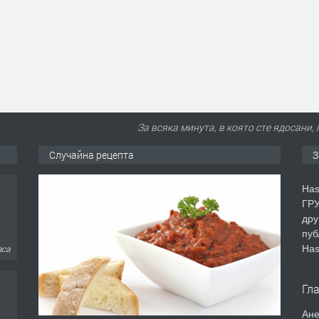
За всяка минута, в която сте ядосани,
Случайна рецепта
З
Has
ГРУ
дру
пуб
Has
аса
Гл
Ане