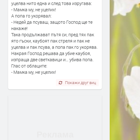
уцелва нито една и след това изругава:
- Мамка му, не уцелих!
А попа го укорявал:
- Недей да псуваш, защото Господ ще те
накаже!
Така продължават пътя си, пред тях пак
ято гъски, каубоят пак стреля и пак не
уцелва и пак псува, а попа пак го укорява.
Накрая Господ решава да убие каубоя,
изпраща две светкавици и… убива попа.
Глас от облаците:
- Мамка му, не уцелих!
Покажи друг виц