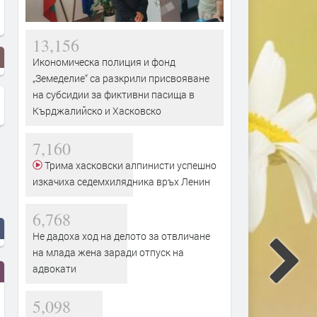
13,156
Икономическа полиция и фонд
„Земеделие“ са разкрили присвояване
на субсидии за фиктивни пасища в
Кърджалийско и Хасковско
7,160
Трима хасковски алпинисти успешно
изкачиха седемхилядника връх Ленин
6,768
Не дадоха ход на делото за отвличане
на млада жена заради отпуск на
адвокати
5,098