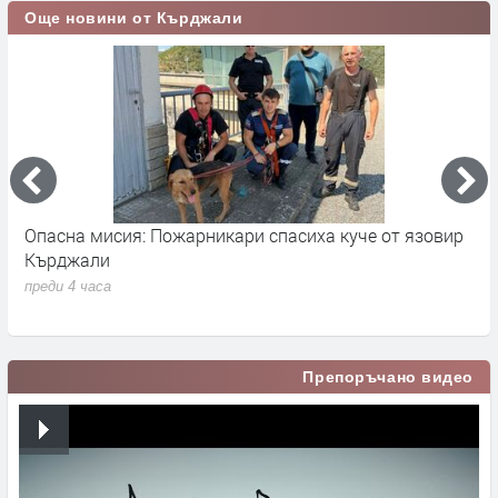
Още новини от Кърджали
Опасна мисия: Пожарникари спасиха куче от язовир
М
Кърджали
т
ю
преди 4 часа
п
Препоръчано видео