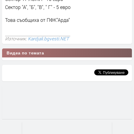
Сектор "А", "Б", "В", " Г" - 5 евро
Това съобщиха от ПФК“Арда“
Източник:
Kardjali.bgvesti.NET
Видеа по темата