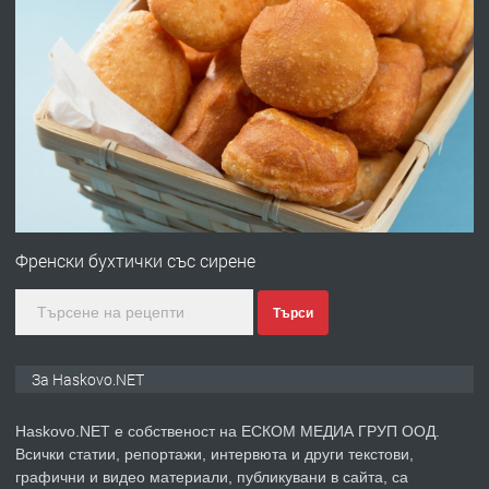
преди 5 дни
ПРЕДЛАГА
Давам гараж под наем
преди 5 дни
ПРЕДЛАГА
№4120 Магазин/Офис под наем в кв.
Любен Каравелов, Хасково-близо до
Френски бухтички със сирене
градската градина!
Търси
преди 5 дни
ПРЕДЛАГА
ПРОСТОРЕН ТРИСТАЕН
За Haskovo.NET
АПАРТАМЕНТ В НОВА СГРАДА КВ.
КУБА
Haskovo.NET е собственост на ЕСКОМ МЕДИА ГРУП ООД.
Всички статии, репортажи, интервюта и други текстови,
преди 6 дни
графични и видео материали, публикувани в сайта, са