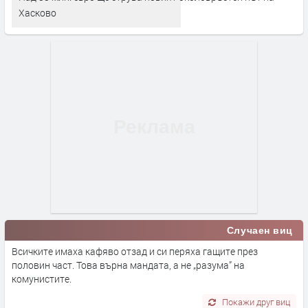
Хасково
Случаен виц
Всичките имаха кафяво отзад и си перяха гащите през
половин част. Това върна мандата, а не „разума” на
комунистите.
Покажи друг виц