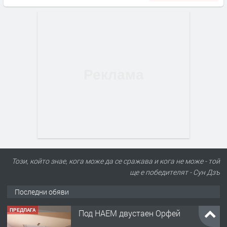
Този, който знае, кога може да се сражава и кога не може - той
ще е победителят - Сун Дзъ
Последни обяви
ПРЕДЛАГА
Под НАЕМ двустаен Орфей