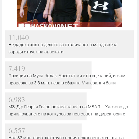
11,040
Не дадоха ход на делото за отвличане на млада жена
заради отпуск на адвокати
7,419
Позиция на Муса Чолак: Арестът ми е по сценарий, искам
проверка за 3,3 млн. лева в община Минерални бани
6,983
МЗ: Д-р Георги Гелов остава начело на МБАЛ – Хасково до
приключването на конкурса за нов съвет на директорите
6,557
Над 33 млн. евро ще струва новият околовръстен път на