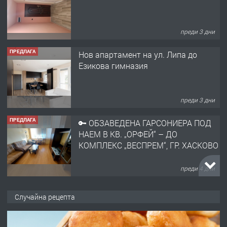
преди 3 дни
ПРЕДЛАГА
Нов апартамент на ул. Липа до
Езикова гимназия
преди 3 дни
ПРЕДЛАГА
🔑 ОБЗАВЕДЕНА ГАРСОНИЕРА ПОД
НАЕМ В КВ. „ОРФЕЙ“ – ДО
КОМПЛЕКС „ВЕСПРЕМ“, ГР. ХАСКОВО
преди 4 дни
ПРЕДЛАГА
НАПЪЛНО ОБЗАВЕДЕН И
Случайна рецепта
ОБОРУДВАН ТРИСТАЕН
АПАРТАМЕНТ В ЦЕНТЪРА НА ГР.
ХАСКОВО