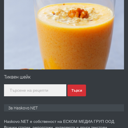
АПАРТАМЕНТ В ЦЕНТЪРА НА ГР.
ХАСКОВО
преди 5 дни
ПРЕДЛАГА
Давам гараж под наем
преди 5 дни
ПРЕДЛАГА
№4120 Магазин/Офис под наем в кв.
Любен Каравелов, Хасково-близо до
Тиквен шейк
градската градина!
Търси
преди 5 дни
ПРЕДЛАГА
ПРОСТОРЕН ТРИСТАЕН
За Haskovo.NET
АПАРТАМЕНТ В НОВА СГРАДА КВ.
КУБА
Haskovo.NET е собственост на ЕСКОМ МЕДИА ГРУП ООД.
Всички статии, репортажи, интервюта и други текстови,