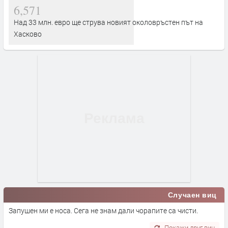
6,571
Над 33 млн. евро ще струва новият околовръстен път на
Хасково
Случаен виц
Запушен ми е носа. Сега не знам дали чорапите са чисти.
Покажи друг виц