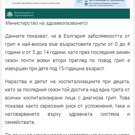
Министерство на здравеопазването
Данните показват, че в България заболяемостта от
грип е най-висока във възрастовите групи от 0 до 4
години и от 5 до 14 години, като през последния зимен
сезон почти всеки втори преглед по повод грип е
извършен при дете под 15-годишна възраст.
Нараства и делът на хоспитализациите при децата,
като за последния сезон той достига над една трета от
всички хоспитализирани лица с диагноза грип. Това
показва както сериозния риск от усложнения, така и
натоварването върху здравната система и
семействата.
По данни от международни изследвания ваксинацията