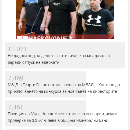
11,071
Не дадоха ход на делото за отвличане на млада жена
заради отпуск на адвокати
7,469
МЗ: Д-р Георги Гелов остава начело на МБАЛ – Хасково до
приключването на конкурса за нов съвет на директорите
7,461
Позиция на Муса Чолак: Арестът ми е по сценарий, искам
проверка за 3,3 млн. лева в община Минерални бани