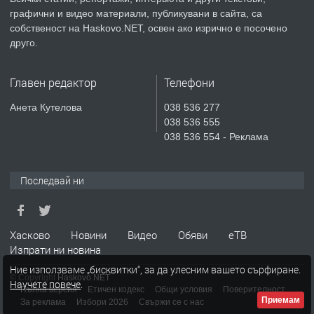
преди 6 дни
графични и видео материали, публикувани в сайта, са
собственост на Haskovo.NET, освен ако изрично е посочено
ПРЕДЛАГА
Продавам парцел в гр. Хасково кв.
друго.
Хисаря до ток, вода,канализация,
асфалт 0889 537 426
Главен редактор
Телефони
преди 6 дни
Анета Кутелова
038 536 277
038 536 555
ПРЕДЛАГА
СГЛОБЯВАНЕ НА МЕБЕЛИ.
038 536 554 - Реклама
Последвай ни
преди 6 дни
ПРЕДЛАГА
№4119 Едностаен обзаведен
Хасково
Новини
Видео
Обяви
еТВ
апартамент под наем в кв.
Изпрати ни новина
Училищни, гр. Хасково.
Ние използваме „бисквитки“, за да улесним вашето сърфиране.
© Copyright
Haskovo.NET
Научете повече
.
преди 6 дни
Пълна версия
Етичен кодекс
Общи условия
Поверителност
Приемам
За реклама
Избори 2026
Свържи се с нас