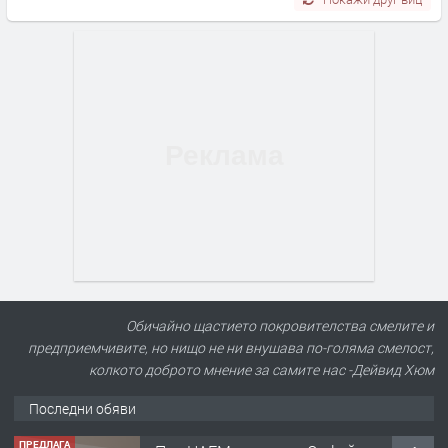
Обичайно щастието покровителства смелите и
предприемчивите, но нищо не ни внушава по-голяма смелост,
колкото доброто мнение за самите нас -Дейвид Хюм
Последни обяви
ПРЕДЛАГА