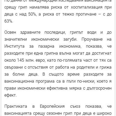
срещу грип намалява риска от хоспитализация при
деца с над 50%, а риска от тежко протичане – с до
63%.
Освен здравните последици, грипът води и до
значителни икономически загуби. Проучване на
Института за пазарна икономика, показва, че
разходите при една грипна вълна могат да достигнат
около 145 млн. евро, като по-голямата част от тях са
свързани с отсъствия от работа на родители и грижа
за болни деца. В същото време разходите за
ваксинационна програма са в пъти по-ниски, което я
прави икономически ефективна мярка с дългосрочен
ефект.
Практиката в Европейския съюз показва, че
ваксинацията срещу сезонен грип при деца е широко