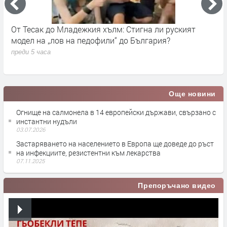
ъм
От Тесак до Младежкия хълм: Стигна ли руският
О
модел на „лов на педофили“ до България?
п
преди 5 часа
Още новини
Огнище на салмонела в 14 европейски държави, свързано с
инстантни нудъли
03.07.2026
Застаряването на населението в Европа ще доведе до ръст
на инфекциите, резистентни към лекарства
07.11.2025
Препоръчано видео