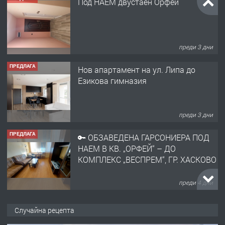
Под НАЕМ двустаен Орфей
преди 3 дни
ПРЕДЛАГА
Нов апартамент на ул. Липа до
Езикова гимназия
преди 3 дни
ПРЕДЛАГА
🔑 ОБЗАВЕДЕНА ГАРСОНИЕРА ПОД
НАЕМ В КВ. „ОРФЕЙ“ – ДО
КОМПЛЕКС „ВЕСПРЕМ“, ГР. ХАСКОВО
преди 4 дни
ПРЕДЛАГА
НАПЪЛНО ОБЗАВЕДЕН И
Случайна рецепта
ОБОРУДВАН ТРИСТАЕН