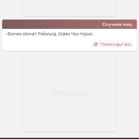
Случаен виц
- Всички обичат Реймънд. Освен Чък Норис.
Покажи друг виц