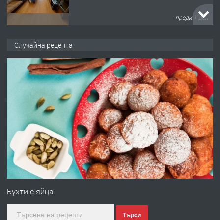
преди 1 ден
ПРЕДЛАГА
НАПЪЛНО ОБЗАВЕДЕН И
Случайна рецепта
ОБОРУДВАН ТРИСТАЕН
АПАРТАМЕНТ В ЦЕНТЪРА НА ГР.
ХАСКОВО
преди 2 дни
ПРЕДЛАГА
Давам гараж под наем
преди 2 дни
ПРЕДЛАГА
№4120 Магазин/Офис под наем в кв.
Любен Каравелов, Хасково-близо до
Бухти с яйца
градската градина!
Търси
преди 2 дни