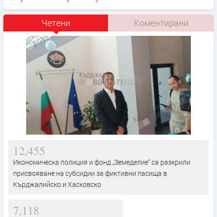
Четени
Коментирани
12,455
Икономическа полиция и фонд „Земеделие“ са разкрили
присвояване на субсидии за фиктивни пасища в
Кърджалийско и Хасковско
7,118