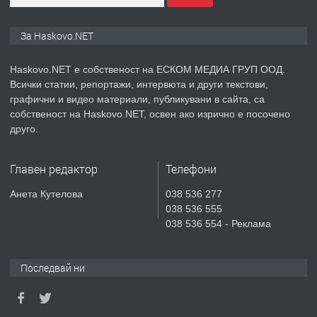
ПРЕДЛАГА
ПРОСТОРЕН ТРИСТАЕН
За Haskovo.NET
АПАРТАМЕНТ В НОВА СГРАДА КВ.
КУБА
Haskovo.NET е собственост на ЕСКОМ МЕДИА ГРУП ООД.
Всички статии, репортажи, интервюта и други текстови,
преди 3 дни
графични и видео материали, публикувани в сайта, са
собственост на Haskovo.NET, освен ако изрично е посочено
ПРЕДЛАГА
Продавам парцел в гр. Хасково кв.
друго.
Хисаря до ток, вода,канализация,
асфалт 0889 537 426
Главен редактор
Телефони
преди 3 дни
Анета Кутелова
038 536 277
038 536 555
ПРЕДЛАГА
СГЛОБЯВАНЕ НА МЕБЕЛИ.
038 536 554 - Реклама
Последвай ни
преди 3 дни
ПРЕДЛАГА
№4119 Едностаен обзаведен