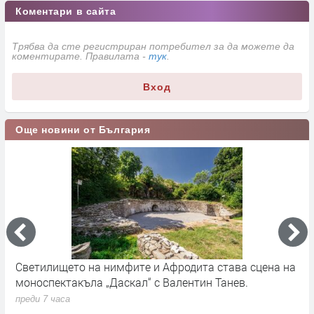
Коментари в сайта
Трябва да сте регистриран потребител за да можете да
коментирате. Правилата -
тук
.
Вход
Още новини от България
Светилището на нимфите и Афродита става сцена на
Д
моноспектакъла „Даскал“ с Валентин Танев.
п
д
преди 7 часа