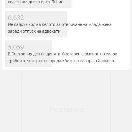
седемхилядника връх Ленин
6,632
Не дадоха ход на делото за отвличане на млада жена
заради отпуск на адвокати
5,059
В Световния ден на динята: Световен шампион по силов
трибой отчете ръст в продажбите на пазара в Хасково