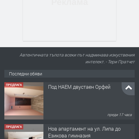
Автентичната тъпота всеки път надминава изкуствения
интелект. - Тери Пратчет
Последни обяви
ПРЕДЛАГА
Под НАЕМ двустаен Орфей
преди 17 часа
ПРЕДЛАГА
Нов апартамент на ул. Липа до
Езикова гимназия