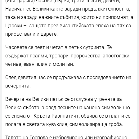
(или Царски) часове (първи, трети, шести, девети).
Наричат се Велики както заради продължителността,
така и заради важните събития, които ни припомнят, а
Царски –
защото през византийската епоха на тях са
присъствали и царете.
Часовете се пеят и четат в петък сутринта. Те
съдържат псалми, тропари, пророчества, апостолски
четива, евангелия и молитви.
След деветия час се продължава с последованието на
вечернята.
Вечерта на Велики петък се отслужва утренята за
Велика събота, а след песните на канона символично
се снема от Кръста Разпнатият, обвива се в плат и се
полага в светата кувуклия, символизираща гроба.
Тялото на Господа е избродирано или изографисано