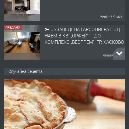
преди 17 часа
ПРЕДЛАГА
🔑 ОБЗАВЕДЕНА ГАРСОНИЕРА ПОД
НАЕМ В КВ. „ОРФЕЙ“ – ДО
КОМПЛЕКС „ВЕСПРЕМ“, ГР. ХАСКОВО
преди 1 ден
ПРЕДЛАГА
НАПЪЛНО ОБЗАВЕДЕН И
Случайна рецепта
ОБОРУДВАН ТРИСТАЕН
АПАРТАМЕНТ В ЦЕНТЪРА НА ГР.
ХАСКОВО
преди 2 дни
ПРЕДЛАГА
Давам гараж под наем