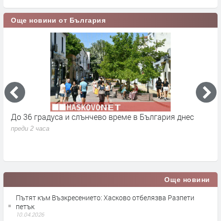
Още новини от България
До 36 градуса и слънчево време в България днес
О
с
преди 2 часа
п
Още новини
Пътят към Възкресението: Хасково отбелязва Разпети
петък
10.04.2026