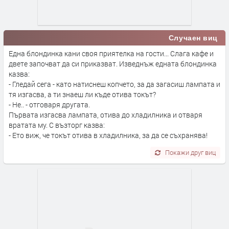
Случаен виц
Една блондинка кани своя приятелка на гости... Слага кафе и
двете започват да си приказват. Изведнъж едната блондинка
казва:
- Гледай сега - като натиснеш копчето, за да загасиш лампата и
тя изгасва, а ти знаеш ли къде отива токът?
- Не.. - отговаря другата.
Първата изгасва лампата, отива до хладилника и отваря
вратата му. С възторг казва:
- Ето виж, че токът отива в хладилника, за да се съхранява!
Покажи друг виц