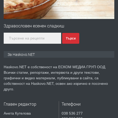
преди 2 дни
ПРЕДЛАГА
№4120 Магазин/Офис под наем в кв.
Любен Каравелов, Хасково-близо до
Здравословен есенен сладкиш
градската градина!
Търси
преди 3 дни
ПРЕДЛАГА
ПРОСТОРЕН ТРИСТАЕН
За Haskovo.NET
АПАРТАМЕНТ В НОВА СГРАДА КВ.
КУБА
Haskovo.NET е собственост на ЕСКОМ МЕДИА ГРУП ООД.
Всички статии, репортажи, интервюта и други текстови,
преди 3 дни
графични и видео материали, публикувани в сайта, са
собственост на Haskovo.NET, освен ако изрично е посочено
ПРЕДЛАГА
Продавам парцел в гр. Хасково кв.
друго.
Хисаря до ток, вода,канализация,
асфалт 0889 537 426
Главен редактор
Телефони
преди 3 дни
Анета Кутелова
038 536 277