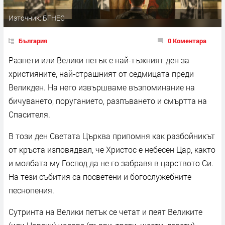
Източник: БГНЕС
България
0 Коментара
Разпети или Велики петък е най-тъжният ден за
християните, най-страшният от седмицата преди
Великден. На него извършваме възпоминание на
бичуването, поруганието, разпъването и смъртта на
Спасителя.
В този ден Светата Църква припомня как разбойникът
от кръста изповядвал, че Христос е небесен Цар, както
и молбата му Господ да не го забравя в царството Си.
На тези събития са посветени и богослужебните
песнопения.
Сутринта на Велики петък се четат и пеят Великите