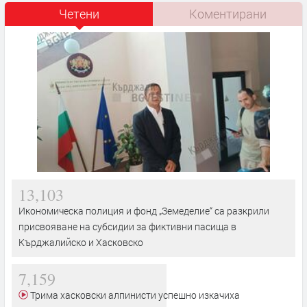
Четени
Коментирани
13,103
Икономическа полиция и фонд „Земеделие“ са разкрили
присвояване на субсидии за фиктивни пасища в
Кърджалийско и Хасковско
7,159
Трима хасковски алпинисти успешно изкачиха