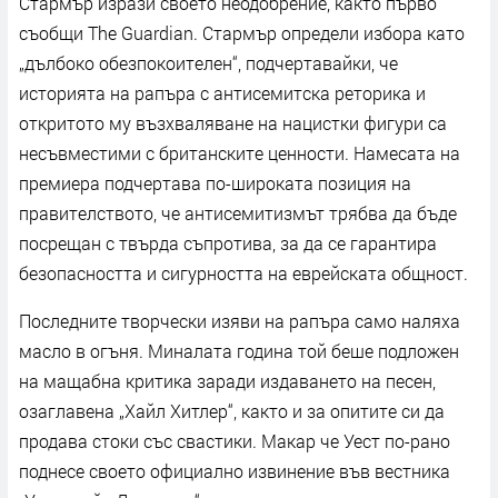
Стармър изрази своето неодобрение, както първо
съобщи The Guardian. Стармър определи избора като
„дълбоко обезпокоителен“, подчертавайки, че
историята на рапъра с антисемитска реторика и
откритото му възхваляване на нацистки фигури са
несъвместими с британските ценности. Намесата на
премиера подчертава по-широката позиция на
правителството, че антисемитизмът трябва да бъде
посрещан с твърда съпротива, за да се гарантира
безопасността и сигурността на еврейската общност.
Последните творчески изяви на рапъра само наляха
масло в огъня. Миналата година той беше подложен
на мащабна критика заради издаването на песен,
озаглавена „Хайл Хитлер“, както и за опитите си да
продава стоки със свастики. Макар че Уест по-рано
поднесе своето официално извинение във вестника