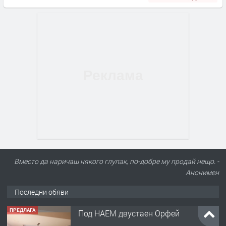
Вместо да наричаш някого глупак, по-добре му продай нещо. -
Анонимен
Последни обяви
ПРЕДЛАГА
Под НАЕМ двустаен Орфей