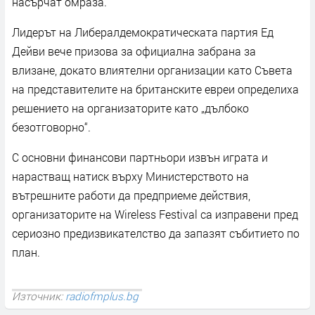
насърчат омраза.
Лидерът на Либералдемократическата партия Ед
Дейви вече призова за официална забрана за
влизане, докато влиятелни организации като Съвета
на представителите на британските евреи определиха
решението на организаторите като „дълбоко
безотговорно“.
С основни финансови партньори извън играта и
нарастващ натиск върху Министерството на
вътрешните работи да предприеме действия,
организаторите на Wireless Festival са изправени пред
сериозно предизвикателство да запазят събитието по
план.
Източник:
radiofmplus.bg