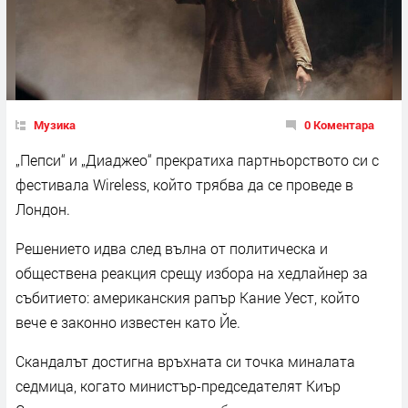
Музика
0 Коментара
„Пепси“ и „Диаджео“ прекратиха партньорството си с
фестивала Wireless, който трябва да се проведе в
Лондон.
Решението идва след вълна от политическа и
обществена реакция срещу избора на хедлайнер за
събитието: американския рапър Кание Уест, който
вече е законно известен като Йе.
Скандалът достигна връхната си точка миналата
седмица, когато министър-председателят Киър