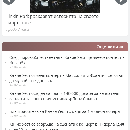
Linkin Park разказват историята на своето
M
завръщане
с
преди 2 часа
п
Още новини
След широк обществен гняв: Кание Уест ще изнесе концерт в
Истанбул
27.05.2026
Кание Уест отмени концерт в Марсилия, и Франция се готви
да му забрани достъпа
16.04.2026
Кание Уест осъден да плати 140 000 долара за неплатени
заплати на проектния мениджър Тони Саксън
12.03.2026
Бивш работник на Кание Уест го съди за 1 милион долара
25.02.2026
Кание Уест се завръща на сцената с концерт в Нидерландия
след 12 години отсъствие