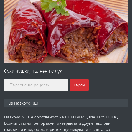
преди 3 дни
ПРЕДЛАГА
Давам гараж под наем
преди 3 дни
ПРЕДЛАГА
№4120 Магазин/Офис под наем в кв.
Любен Каравелов, Хасково-близо до
Сухи чушки, пълнени с лук
градската градина!
Търси
преди 3 дни
ПРЕДЛАГА
ПРОСТОРЕН ТРИСТАЕН
За Haskovo.NET
АПАРТАМЕНТ В НОВА СГРАДА КВ.
КУБА
Haskovo.NET е собственост на ЕСКОМ МЕДИА ГРУП ООД.
Всички статии, репортажи, интервюта и други текстови,
преди 4 дни
графични и видео материали, публикувани в сайта, са