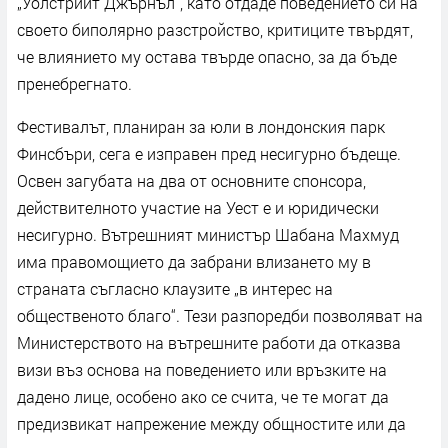
„Уолстрийт Джърнъл“, като отдаде поведението си на
своето биполярно разстройство, критиците твърдят,
че влиянието му остава твърде опасно, за да бъде
пренебрегнато.
Фестивалът, планиран за юли в лондонския парк
Финсбъри, сега е изправен пред несигурно бъдеще.
Освен загубата на два от основните спонсора,
действителното участие на Уест е и юридически
несигурно. Вътрешният министър Шабана Махмуд
има правомощието да забрани влизането му в
страната съгласно клаузите „в интерес на
общественото благо“. Тези разпоредби позволяват на
Министерството на вътрешните работи да отказва
визи въз основа на поведението или връзките на
дадено лице, особено ако се счита, че те могат да
предизвикат напрежение между общностите или да