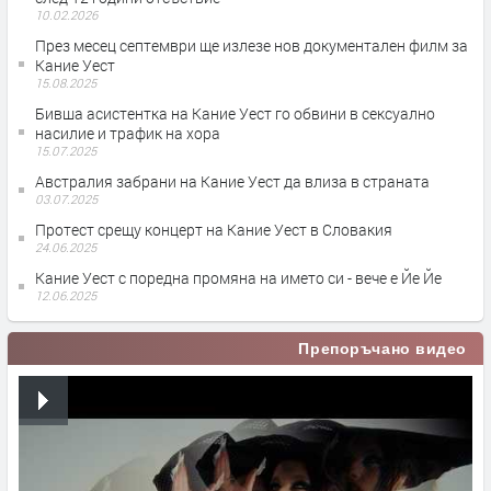
10.02.2026
През месец септември ще излезе нов документален филм за
Кание Уест
15.08.2025
Бивша асистентка на Кание Уест го обвини в сексуално
насилие и трафик на хора
15.07.2025
Австралия забрани на Кание Уест да влиза в страната
03.07.2025
Протест срещу концерт на Кание Уест в Словакия
24.06.2025
Кание Уест с поредна промяна на името си - вече е Йе Йе
12.06.2025
Препоръчано видео