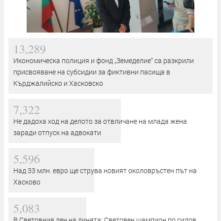
13,289
Икономическа полиция и фонд „Земеделие“ са разкрили
присвояване на субсидии за фиктивни пасища в
Кърджалийско и Хасковско
7,322
Не дадоха ход на делото за отвличане на млада жена
заради отпуск на адвокати
5,596
Над 33 млн. евро ще струва новият околовръстен път на
Хасково
5,083
В Световния ден на динята: Световен шампион по силов