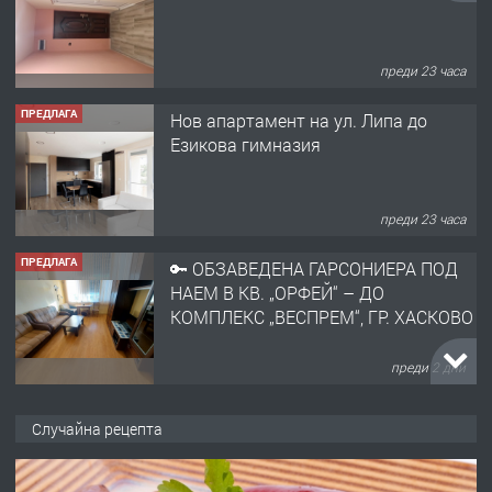
преди 23 часа
ПРЕДЛАГА
Нов апартамент на ул. Липа до
Езикова гимназия
преди 23 часа
ПРЕДЛАГА
🔑 ОБЗАВЕДЕНА ГАРСОНИЕРА ПОД
НАЕМ В КВ. „ОРФЕЙ“ – ДО
КОМПЛЕКС „ВЕСПРЕМ“, ГР. ХАСКОВО
преди 2 дни
ПРЕДЛАГА
НАПЪЛНО ОБЗАВЕДЕН И
Случайна рецепта
ОБОРУДВАН ТРИСТАЕН
АПАРТАМЕНТ В ЦЕНТЪРА НА ГР.
ХАСКОВО