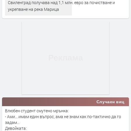
Свиленград получава над 1,1 млн. евро за почистване и
укрепване на река Марица
Случаен виц
Влюбен студент смутено мрънка:
- Ами... имам един въпрос, ама не знам как по-тактично да го
задам...
Девойката: