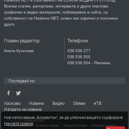
Haskovo.NET е собственост на ЕСКОМ МЕДИА ГРУП ООД.
Всички статии, репортажи, интервюта и други текстови,
преди 6 дни
графични и видео материали, публикувани в сайта, са
собственост на Haskovo.NET, освен ако изрично е посочено
ПРЕДЛАГА
Продавам парцел в гр. Хасково кв.
друго.
Хисаря до ток, вода,канализация,
асфалт 0889 537 426
Главен редактор
Телефони
преди 6 дни
Анета Кутелова
038 536 277
038 536 555
ПРЕДЛАГА
СГЛОБЯВАНЕ НА МЕБЕЛИ.
038 536 554 - Реклама
Последвай ни
преди 6 дни
ПРЕДЛАГА
№4119 Едностаен обзаведен
Хасково
Новини
Видео
Обяви
еТВ
апартамент под наем в кв.
Изпрати ни новина
Училищни, гр. Хасково.
Ние използваме „бисквитки“, за да улесним вашето сърфиране.
© Copyright
Haskovo.NET
Научете повече
.
преди 6 дни
Пълна версия
Етичен кодекс
Общи условия
Поверителност