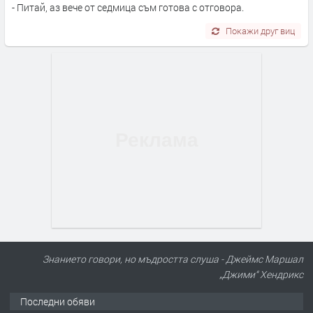
- Питай, аз вече от седмица съм готова с отговора.
Покажи друг виц
Знанието говори, но мъдростта слуша - Джеймс Маршал
„Джими“ Хендрикс
Последни обяви