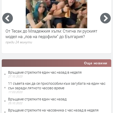
ъм
От Тесак до Младежкия хълм: Стигна ли руският
О
модел на „лов на педофили“ до България?
п
преди 24 минути
Още новини
Връщаме стрелките един час назад в неделя
27.10.2023
11 съвета как да се приспособим към загубата на един час
сън заради лятното часово време
17.03.2023
Връщаме стрелките един час назад
25.10.2022
Връщаме стрелките на часовника с час назад в неделя