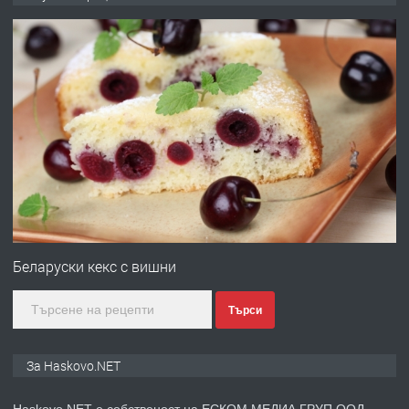
ОБОРУДВАН ТРИСТАЕН
АПАРТАМЕНТ В ЦЕНТЪРА НА ГР.
ХАСКОВО
преди 5 дни
ПРЕДЛАГА
Давам гараж под наем
преди 5 дни
ПРЕДЛАГА
№4120 Магазин/Офис под наем в кв.
Любен Каравелов, Хасково-близо до
Беларуски кекс с вишни
градската градина!
Търси
преди 5 дни
ПРЕДЛАГА
ПРОСТОРЕН ТРИСТАЕН
За Haskovo.NET
АПАРТАМЕНТ В НОВА СГРАДА КВ.
КУБА