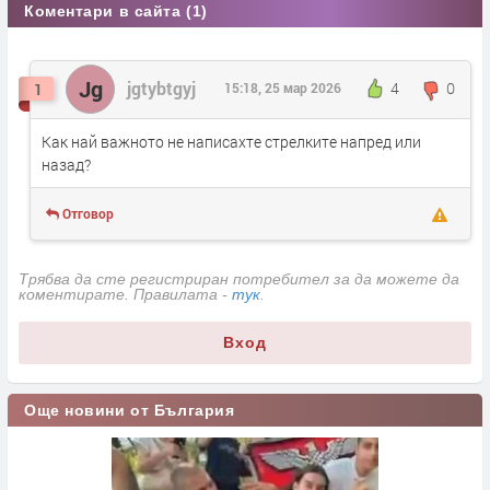
Коментари в сайта (1)
Jg
jgtybtgyj
4
0
1
15:18, 25 мар 2026
Как най важното не написахте стрелките напред или
назад?
Отговор
Трябва да сте регистриран потребител за да можете да
коментирате. Правилата -
тук
.
Вход
Още новини от България