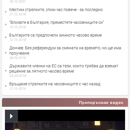
29.10.2021
Местим стрелките, спим час повече - за последно
27.10.2018
"Влизате в България, преместете часовниците си"
15.10.2018
Българитe са предпочели зимното часово време
12.10.2018
Дончев: Без референдум за смяната на времето, но ще има
проучване
28.09.2018
Държавите членки на ЕС са тези, които трябва да вземат
решение за лятното часово време
03.09.2018
Връщаме стрелките на часовниците с час назад
21.10.2014
Препоръчано видео