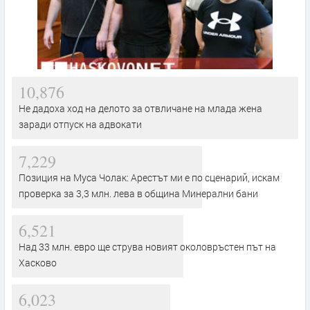
10,876
Не дадоха ход на делото за отвличане на млада жена
заради отпуск на адвокати
7,229
Позиция на Муса Чолак: Арестът ми е по сценарий, искам
проверка за 3,3 млн. лева в община Минерални бани
6,521
Над 33 млн. евро ще струва новият околовръстен път на
Хасково
6,023