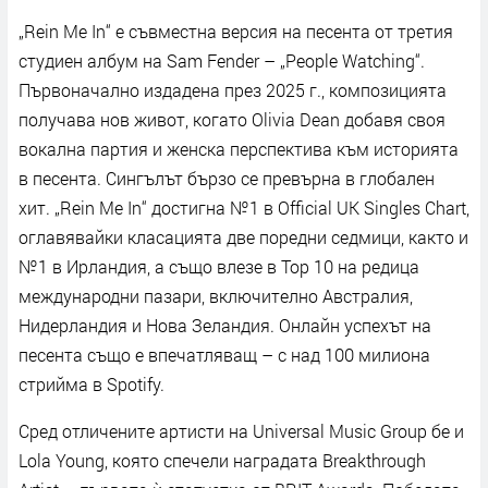
„Rein Me In“ е съвместна версия на песента от третия
студиен албум на Sam Fender – „People Watching“.
Първоначално издадена през 2025 г., композицията
получава нов живот, когато Olivia Dean добавя своя
вокална партия и женска перспектива към историята
в песента. Сингълът бързо се превърна в глобален
хит. „Rein Me In“ достигна №1 в Official UK Singles Chart,
оглавявайки класацията две поредни седмици, както и
№1 в Ирландия, а също влезе в Top 10 на редица
международни пазари, включително Австралия,
Нидерландия и Нова Зеландия. Онлайн успехът на
песента също е впечатляващ – с над 100 милиона
стрийма в Spotify.
Сред отличените артисти на Universal Music Group бе и
Lola Young, която спечели наградата Breakthrough