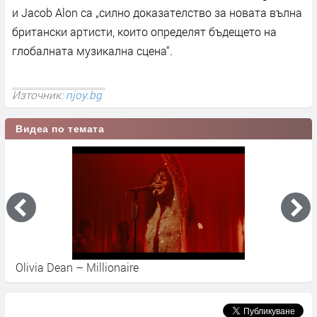
и Jacob Alon са „силно доказателство за новата вълна
британски артисти, които определят бъдещето на
глобалната музикална сцена“.
Източник:
njoy.bg
Видеа по темата
Olivia Dean – Millionaire
O