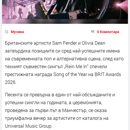
Музика
0 Коментара
Британските артисти Sam Fender и Olivia Dean
затвърдиха позициите си сред най-успешните имена
на съвременната поп и алтернативна сцена, след като
техният съвместен сингъл „Rein Me In“ спечели
престижната награда Song of the Year на BRIT Awards
2026.
Песента се превърна в един от най-обсъжданите и
успешни сингли на годината, а церемонията,
проведена за първи път в Манчестър, се оказа
триумфална вечер за артистите от каталога на
Universal Music Group.