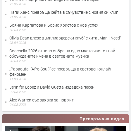
27.05.2026
Папи Ханс превръща хейта в съчувствие с новия си клип
21.05.2026
Бояна Карпатова и Борис Христов с нов успех
30.04.2026
Olivia Dean влезе в „милиардерски клуб“ с хита „Man I Need“
23.04.2026
Coachella 2026 отново събра на едно място част от най-
обсъжданите имена в световната музика
20.04.2026
„Papaoutai (Afro Soul)“ се превръща в световен онлайн
феномен
11.03.2026
Jennifer Lopez и David Guetta издадоха песен
09.03.2026
Alex Warren със заявка за нов хит
04.03.2026
Препоръчано видео