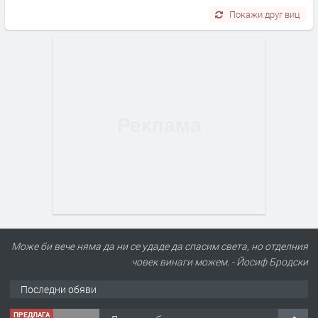
Покажи друг виц
Може би вече няма да ни се удаде да спасим света, но отделния
човек винаги можем. - Йосиф Бродски
Последни обяви
ПРЕДЛАГА