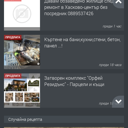
Давам обзаведено жилище след
ремонт в Хасково-център без
посредник 0889537426
преди 1 час
ПРЕДЛАГА
Къртене на бани,кухни,стени, бетон,
панел ...!
преди 18 часа
ПРЕДЛАГА
Затворен комплекс "Орфей
Резидънс" - Парцели и къщи
преди 18 часа
ПРЕДЛАГА
Продавам парцел в кв. Младежки
Случайна рецепта
хълм в Хасково без посредници 0889