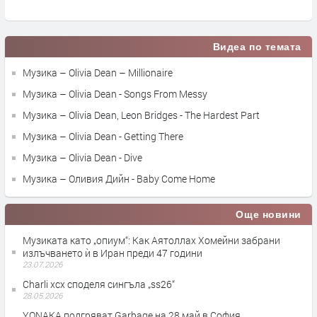
п
Видеа по темата
Музика – Olivia Dean – Millionaire
Музика – Olivia Dean - Songs From Messy
Музика – Olivia Dean, Leon Bridges - The Hardest Part
Музика – Olivia Dean - Getting There
Музика – Olivia Dean - Dive
Музика – Оливия Дийн - Baby Come Home
Още новини
Музиката като „опиум“: Как Аятоллах Хомейни забрани
излъчването ѝ в Иран преди 47 години
23.07.2026
Charli xcx споделя сингъла „ss26“
28.05.2026
YONAKA подгряват Garbage на 28 май в София