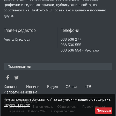
преди 3 дни
графични и видео материали, публикувани в сайта, са
собственост на Haskovo.NET, освен ако изрично е посочено
ПРЕДЛАГА
🔑 ОБЗАВЕДЕНА ГАРСОНИЕРА ПОД
друго.
НАЕМ В КВ. „ОРФЕЙ“ – ДО
КОМПЛЕКС „ВЕСПРЕМ“, ГР. ХАСКОВО
Главен редактор
Телефони
преди 5 дни
Анета Кутелова
038 536 277
038 536 555
ПРЕДЛАГА
НАПЪЛНО ОБЗАВЕДЕН И
038 536 554 - Реклама
ОБОРУДВАН ТРИСТАЕН
АПАРТАМЕНТ В ЦЕНТЪРА НА ГР.
ХАСКОВО
Последвай ни
преди 6 дни
ПРЕДЛАГА
Давам гараж под наем
Хасково
Новини
Видео
Обяви
еТВ
Изпрати ни новина
Ние използваме „бисквитки“, за да улесним вашето сърфиране.
© Copyright
Haskovo.NET
Научете повече
.
преди 6 дни
Пълна версия
Етичен кодекс
Общи условия
Поверителност
Приемам
За реклама
Избори 2026
Свържи се с нас