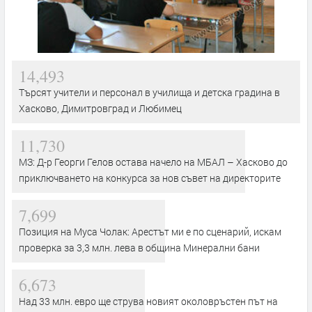
14,493
Търсят учители и персонал в училища и детска градина в
Хасково, Димитровград и Любимец
11,730
МЗ: Д-р Георги Гелов остава начело на МБАЛ – Хасково до
приключването на конкурса за нов съвет на директорите
7,699
Позиция на Муса Чолак: Арестът ми е по сценарий, искам
проверка за 3,3 млн. лева в община Минерални бани
6,673
Над 33 млн. евро ще струва новият околовръстен път на