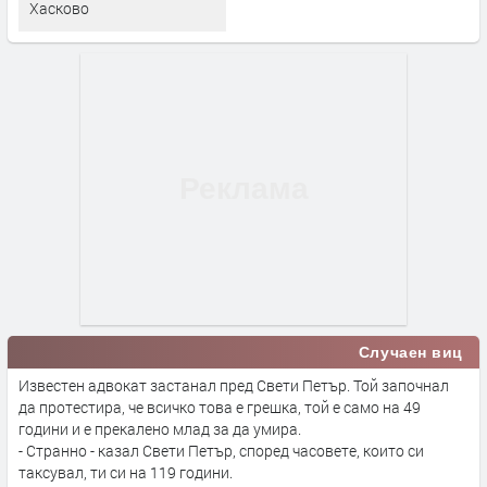
Хасково
Случаен виц
Известен адвокат застанал пред Свети Петър. Той започнал
да протестира, че всичко това е грешка, той е само на 49
години и е прекалено млад за да умира.
- Странно - казал Свети Петър, според часовете, които си
таксувал, ти си на 119 години.