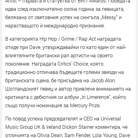
Artist – първата ѝ статуетка от BRIT Awards. Победата
идва след изключително силна година за певицата,
белязана от световния успех на сингъла „Messy“ и
нарастващото ѝ международно признание.
В категорията Hip Hop / Grime / Rap Act наградата
отиде при Dave, утвърждавайки го като един от най-
влиятелните британски рап артисти на своето
поколение. Наградата Critics’ Choice, която
традиционно отличава бъдещите големи звезди на
британската сцена, бе присъдена на Jacob Alon.
Шотландският певец и автор привлече вниманието на
критиката с дебютния си албум „In Limerence“, който
също получи номинация за Mercury Prize.
По повод успеха председателят и CEO на Universal
Music Group UK & Ireland Dickon Stainer коментира, че
отличията на Olivia Dean, Sam Fender, Lola Young, Dave