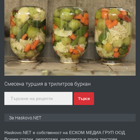
537 426
преди 18 часа
ПРЕДЛАГА
Давам обзаведено жилище за жена
без брокери 0889 537 426
преди 18 часа
ПРЕДЛАГА
Под НАЕМ двустаен Орфей
Смесена туршия в трилитров буркан
Търси
преди 3 дни
ПРЕДЛАГА
Нов апартамент на ул. Липа до
За Haskovo.NET
Езикова гимназия
Haskovo.NET е собственост на ЕСКОМ МЕДИА ГРУП ООД.
Всички статии, репортажи, интервюта и други текстови,