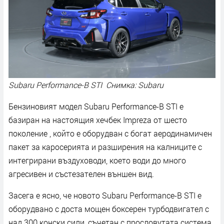
Subaru Performance-B STI Снимка: Subaru
Бензиновият модел Subaru Performance-B STI е
базиран на настоящия хечбек Impreza от шесто
поколение , който е оборудван с богат аеродинамичен
пакет за каросерията и разширения на калниците с
интегрирани въздуховоди, което води до много
агресивен и състезателен външен вид.
Засега е ясно, че новото Subaru Performance-B STI е
оборудвано с доста мощен боксерен турбодвигател с
над 300 конски сили, съчетан с прословутата система