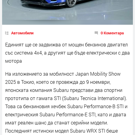
Автомобили
0 Коментара
Единият ще се задвижва от мощен бензинов двигател
със система 4х4, а другият ще бъде електрически с два
мотора
На изложението за мобилност Japan Mobility Show
2025 в Токио, което се провежда до 9 ноември,
японската компания Subaru представи два спортни
прототипа от гамата STI (Subaru Tecnica International).
Това са бензиновия хечбек Subaru Performance-B STI и
електрическия Subaru Performance-E STI, като и двата
имат реален шанс да станат серийни модели.
Последният истински модел Subaru WRX STI беше