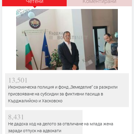
Четени
Коментирани
13,501
Икономическа полиция и фонд „Земеделие“ са разкрили
присвояване на субсидии за фиктивни пасища в
Кърджалийско и Хасковско
8,431
Не дадоха ход на делото за отвличане на млада жена
заради отпуск на адвокати