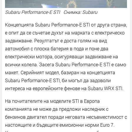
Subaru Performance-E STI Снимка: Subaru
Концепцията Subaru Performance-E STI от друга страна,
е опит да се съчетае духът на марката с електрическо
задвижване. Резултатът е доста голям на вид
автомобил с плоска батерия в пода и поне два
електрически мотора, осигуряващи задвижване на
всички колела. Засега Subaru Performance-E STI е само
макет. Серийният модел, базиран на концепцията
Subaru Performance-E STI, би могъл да задоволи
интереса на европейските фенове на Subaru WRX STI.
На почитателите на моделите STI в Европа
компанията не може да предложи наследник с
бензинов двигател поради неговата несъвместимост с
настоящите и бъдещите емисионни норми Euro 7.