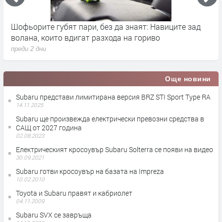
ва
Шофьорите губят пари, без да знаят: Навиците зад
B
волана, които вдигат разхода на гориво
2
преди 2 дни
п
Още новини
Subaru представи лимитирана версия BRZ STI Sport Type RA
14.11.2025
Subaru ще произвежда електрически превозни средства в
САЩ от 2027 година
02.08.2023
Електрическият кросоувър Subaru Solterra се появи на видео
30.09.2021
Subaru готви кросоувър на базата на Impreza
10.02.2010
Toyota и Subaru правят и кабриолет
04.11.2009
Subaru SVХ се завръща