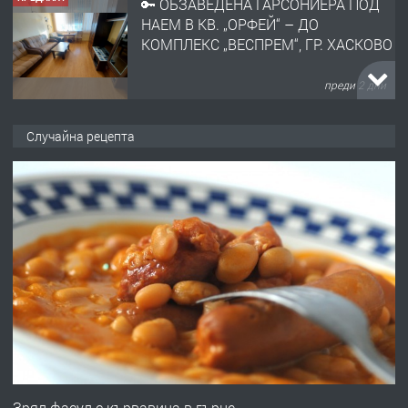
🔑 ОБЗАВЕДЕНА ГАРСОНИЕРА ПОД
НАЕМ В КВ. „ОРФЕЙ“ – ДО
КОМПЛЕКС „ВЕСПРЕМ“, ГР. ХАСКОВО
преди 2 дни
ПРЕДЛАГА
НАПЪЛНО ОБЗАВЕДЕН И
Случайна рецепта
ОБОРУДВАН ТРИСТАЕН
АПАРТАМЕНТ В ЦЕНТЪРА НА ГР.
ХАСКОВО
преди 3 дни
ПРЕДЛАГА
Давам гараж под наем
преди 3 дни
ПРЕДЛАГА
№4120 Магазин/Офис под наем в кв.
Любен Каравелов, Хасково-близо до
Зрял фасул с кървавица в гърне