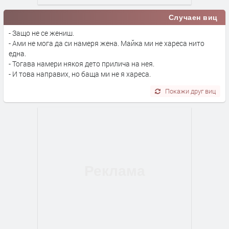
Случаен виц
- Защо не се жениш.
- Ами не мога да си намеря жена. Майка ми не хареса нито
една.
- Тогава намери някоя дето прилича на нея.
- И това направих, но баща ми не я хареса.
Покажи друг виц