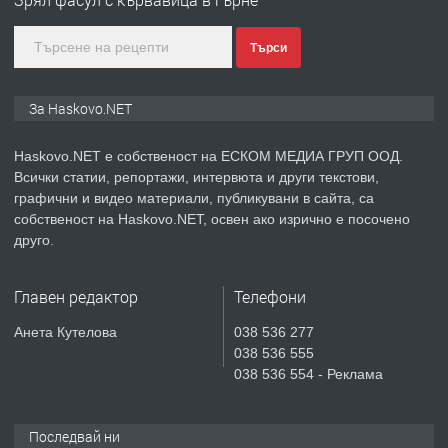
градската градина!
Търси
преди 3 дни
ПРЕДЛАГА
ПРОСТОРЕН ТРИСТАЕН
За Haskovo.NET
АПАРТАМЕНТ В НОВА СГРАДА КВ.
КУБА
Haskovo.NET е собственост на ЕСКОМ МЕДИА ГРУП ООД.
Всички статии, репортажи, интервюта и други текстови,
преди 4 дни
графични и видео материали, публикувани в сайта, са
собственост на Haskovo.NET, освен ако изрично е посочено
ПРЕДЛАГА
Продавам парцел в гр. Хасково кв.
друго.
Хисаря до ток, вода,канализация,
асфалт 0889 537 426
Главен редактор
Телефони
преди 4 дни
Анета Кутелова
038 536 277
038 536 555
ПРЕДЛАГА
СГЛОБЯВАНЕ НА МЕБЕЛИ.
038 536 554 - Реклама
Последвай ни