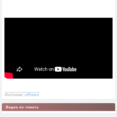
Източник:
offnews
Видеа по темата