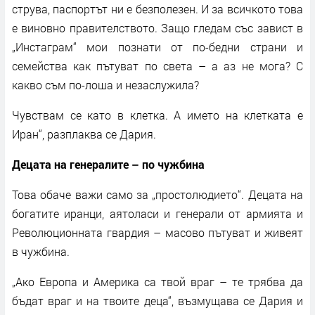
струва, паспортът ни е безполезен. И за всичкото това
е виновно правителството. Защо гледам със завист в
„Инстаграм“ мои познати от по-бедни страни и
семейства как пътуват по света – а аз не мога? С
какво съм по-лоша и незаслужила?
Чувствам се като в клетка. А името на клетката е
Иран“, разплаква се Дария.
Децата на генералите – по чужбина
Това обаче важи само за „простолюдието“. Децата на
богатите иранци, аятоласи и генерали от армията и
Революционната гвардия – масово пътуват и живеят
в чужбина.
„Ако Европа и Америка са твой враг – те трябва да
бъдат враг и на твоите деца“, възмущава се Дария и