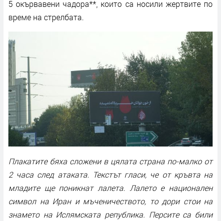
5 окървавени чадора**, които са носили жертвите по
време на стрелбата.
Плакатите бяха сложени в цялата страна по-малко от
2 часа след атаката. Текстът гласи, че от кръвта на
младите ще поникнат лалета. Лалето е национален
символ на Иран и мъченичеството, то дори стои на
знамето на Ислямската република. Персите са били