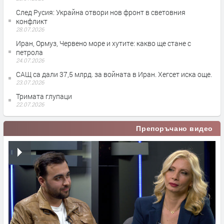
След Русия: Украйна отвори нов фронт в световния
конфликт
28.07.2026
Иран, Ормуз, Червено море и хутите: какво ще стане с
петрола
24.07.2026
САЩ са дали 37,5 млрд. за войната в Иран. Хегсет иска още.
23.07.2026
Тримата глупаци
22.07.2026
Препоръчано видео