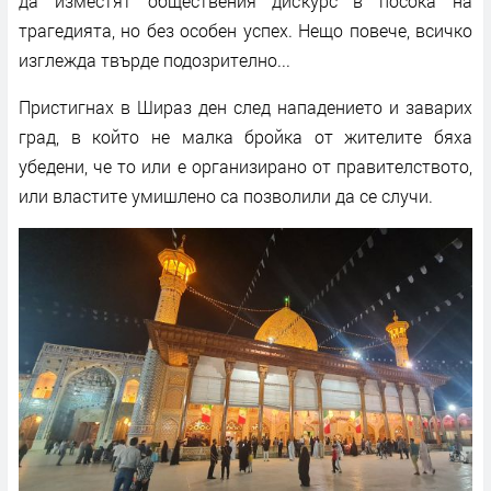
да изместят обществения дискурс в посока на
трагедията, но без особен успех. Нещо повече, всичко
изглежда твърде подозрително...
Пристигнах в Шираз ден след нападението и заварих
град, в който не малка бройка от жителите бяха
убедени, че то или е организирано от правителството,
или властите умишлено са позволили да се случи.