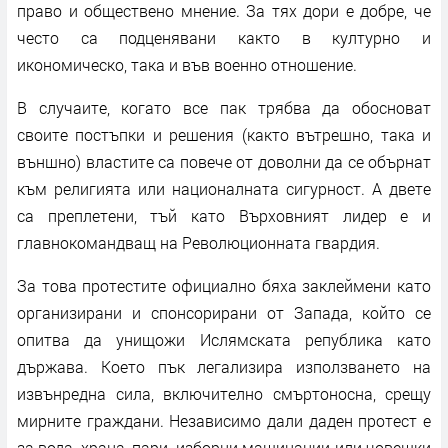
право и обществено мнение. За тях дори е добре, че
често са подценявани както в културно и
икономическо, така и във военно отношение.
В случаите, когато все пак трябва да обосноват
своите постъпки и решения (както вътрешно, така и
външно) властите са повече от доволни да се обърнат
към религията или националната сигурност. А двете
са преплетени, тъй като Върховният лидер е и
главнокомандващ на Революционната гвардия.
За това протестите официално бяха заклеймени като
организирани и спонсорирани от Запада, който се
опитва да унищожи Ислямската република като
държава. Което пък легализира използването на
извънредна сила, включително смъртоносна, срещу
мирните граждани. Независимо дали даден протест е
за вода, храна, пари, изборни машинации или човешки