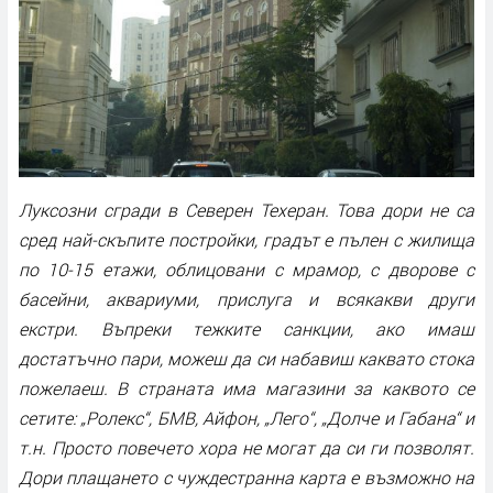
Луксозни сгради в Северен Техеран. Това дори не са
сред най-скъпите постройки, градът е пълен с жилища
по 10-15 етажи, облицовани с мрамор, с дворове с
басейни, аквариуми, прислуга и всякакви други
екстри. Въпреки тежките санкции, ако имаш
достатъчно пари, можеш да си набавиш каквато стока
пожелаеш. В страната има магазини за каквото се
сетите: „Ролекс“, БМВ, Айфон, „Лего“, „Долче и Габана“ и
т.н. Просто повечето хора не могат да си ги позволят.
Дори плащането с чуждестранна карта е възможно на