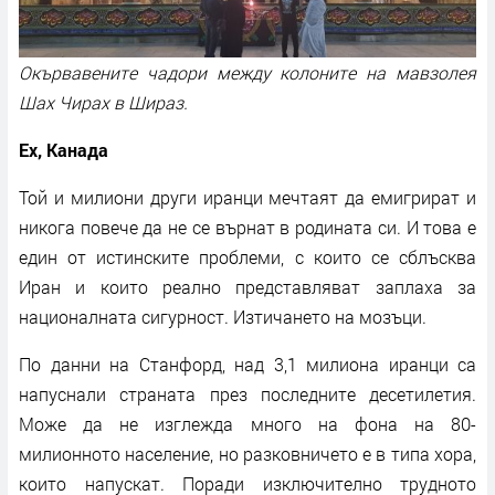
Окървавените чадори между колоните на мавзолея
Шах Чирах в Шираз.
Ех, Канада
Той и милиони други иранци мечтаят да емигрират и
никога повече да не се върнат в родината си. И това е
един от истинските проблеми, с които се сблъсква
Иран и които реално представляват заплаха за
националната сигурност. Изтичането на мозъци.
По данни на Станфорд, над 3,1 милиона иранци са
напуснали страната през последните десетилетия.
Може да не изглежда много на фона на 80-
милионното население, но разковничето е в типа хора,
които напускат. Поради изключително трудното