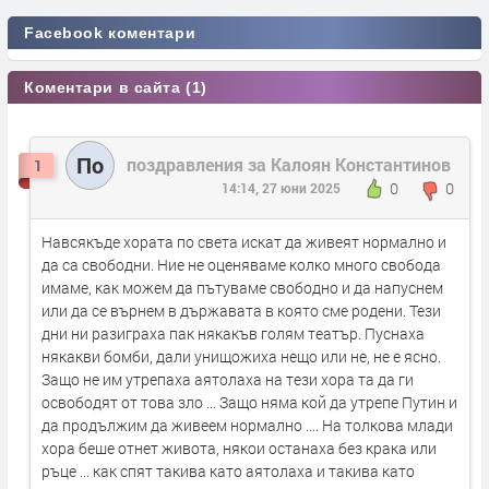
Facebook коментари
Коментари в сайта (1)
По
поздравления за Калоян Константинов
1
0
0
14:14, 27 юни 2025
Навсякъде хората по света искат да живеят нормално и
да са свободни. Ние не оценяваме колко много свобода
имаме, как можем да пътуваме свободно и да напуснем
или да се върнем в държавата в която сме родени. Тези
дни ни разиграха пак някакъв голям театър. Пуснаха
някакви бомби, дали унищожиха нещо или не, не е ясно.
Защо не им утрепаха аятолаха на тези хора та да ги
освободят от това зло ... Защо няма кой да утрепе Путин и
да продължим да живеем нормално .... На толкова млади
хора беше отнет живота, някои останаха без крака или
ръце ... как спят такива като аятолаха и такива като