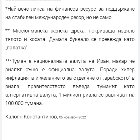
------------------------------------
*Най-вече липса на финансов ресурс за поддържане
на стабилен международен ресор, но не само.
** Мюсюлманска женска дреха, покриваща изцяло
тялото и косата. Думата буквало се превежда като
„палатка“.
***Туман е националната валута на Иран, макар че
риалът също е официална валута. Поради хипер
инфлацията и желанието за отделяне от „арабското“ в
риала, правителството въведа туманът като
алтернативна валута, 1 милион риала се равняват на
100 000 тумана.
Калоян Константинов,
05 ноември 2022