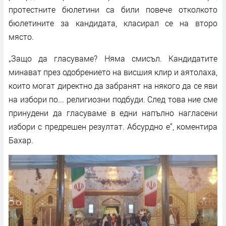
протестните бюлетини са били повече отколкото
бюлетините за кандидата, класирал се на второ
място.
„Защо да гласуваме? Няма смисъл. Кандидатите
минават през одобрението на висшия клир и аятолаха,
които могат директно да забранят на някого да се яви
на избори по... религиозни подбуди. След това ние сме
принудени да гласуваме в едни напълно нагласени
избори с предрешен резултат. Абсурдно е“, коментира
Бахар.