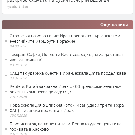
преди 1 ден
п
Още новини
Стратегия на изтощение: Иран превръща търговските и
енергийните маршрути в оръжие
04.08.2026
Teхеран: София, Лондон и Киев казаха, че „няма да станат
част от войната“
03.08.2026
САЩ пак удариха обекти в Иран, ескалацията продължава
30.07.2026
Reuters: Китай захранва Иран с 400 преносими зенитно-
ракетни комплекса до седмици
29.07.2026
Нова ескалация в Близкия изток: Иран удари три танкера,
САЩ – ирански проксита в Ирак
29.07.2026
Близък изток, но далечни цени: Войната удари цените на
горивата в Хасково
28.07.2026