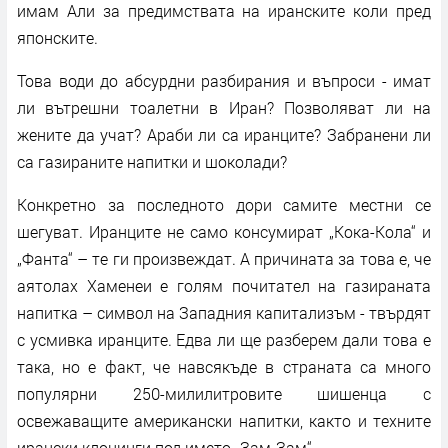
имам Али за предимствата на иранските коли пред
японските.
Това води до абсурдни разбирания и въпроси - имат
ли вътрешни тоалетни в Иран? Позволяват ли на
жените да учат? Араби ли са иранците? Забранени ли
са газираните напитки и шоколади?
Конкретно за последното дори самите местни се
шегуват. Иранците не само консумират „Кока-Кола“ и
„Фанта“ – те ги произвеждат. А причината за това е, че
аятолах Хаменеи е голям почитател на газираната
напитка – символ на Западния капитализъм - твърдят
с усмивка иранците. Едва ли ще разберем дали това е
така, но е факт, че навсякъде в страната са много
популярни 250-милилитровите шишенца с
освежаващите американски напитки, както и техните
ирански клонинги под името „Зам-Зам“.