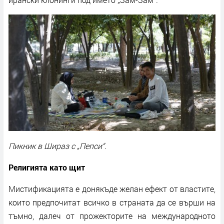
Пикник в Шираз с „Пепси“.
Религията като щит
Мистификацията е донякъде желан ефект от властите,
които предпочитат всичко в страната да се върши на
тъмно, далеч от прожекторите на международното