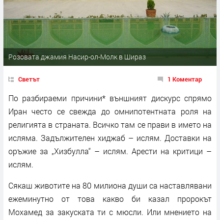
Розовата джамия Насир-ол-Молк в Шираз
Светът
1 Коментар
По разбираеми причини* външният дискурс спрямо
Иран често се свежда до омнипотентната роля на
религията в страната. Всичко там се прави в името на
исляма. Задължителен хиджаб – ислям. Доставки на
оръжие за „Хизбулла“ – ислям. Арести на критици –
ислям.
Сякаш животите на 80 милиона души са наставлявани
ежеминутно от това какво би казал пророкът
Мохамед за закуската ти с мюсли. Или мнението на