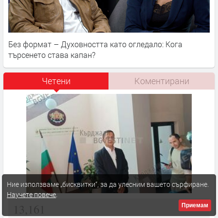
Без формат – Духовността като огледало: Кога
търсенето става капан?
Четени
Коментирани
Ние използваме „бисквитки“, за да улесним вашето сърфиране.
Научете повече
.
13,161
Приемам