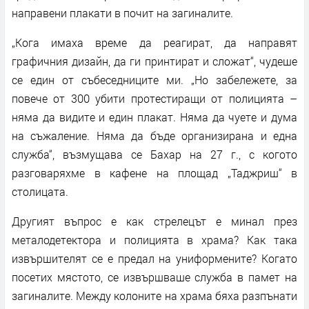
направени плакати в почит на загиналите.
„Кога имаха време да реагират, да направят
графичния дизайн, да ги принтират и сложат“, чудеше
се един от събеседниците ми. „Но забележете, за
повече от 300 убити протестиращи от полицията –
няма да видите и един плакат. Няма да чуете и дума
на съжаление. Няма да бъде организирана и една
служба“, възмущава се Бахар на 27 г., с когото
разговаряхме в кафене на площад „Таджриш“ в
столицата.
Другият въпрос е как стрелецът е минал през
металодетектора и полицията в храма? Как така
извършителят се е предал на униформените? Когато
посетих мястото, се извършваше служба в памет на
загиналите. Между колоните на храма бяха разпънати