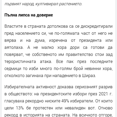
първият народ, култивирал растението.
Пълна липса на доверие
Властите в страната дотолкова са се дискредитирали
пред населението си, че по-голямата част от него не
вярва и на дума, изречена от президента или
аятолаха. А не малко хора дори са готови да
повярват, че собственото им правителство стои зад
терористичната атака. Все пак през последните
седмици то изби много по-голям брой невинни хора,
отколкото загинаха при нападението в Шираз.
Избирателната активност доказва сериозният разрив
в обществото: на президентските избори през 2021 г.
гласуваха рекордно ниските 49% избиратели. От които
цели 13% бе протестен или невалиден вот. Отново
рекорд в историята на страната. На всичкото отгоре,