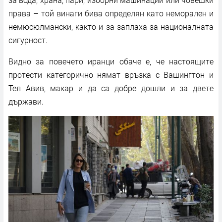
права – той винаги бива определян като неморален и
немюсюлмански, както и за заплаха за националната
сигурност.
Видно за повечето иранци обаче е, че настоящите
протести категорично нямат връзка с Вашингтон и
Тел Авив, макар и да са добре дошли и за двете
държави.