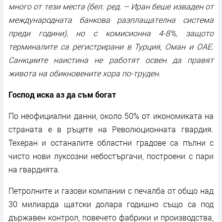
много от тези места (бел. ред. – Иран беше изваден от
международната банкова разплащателна система
преди години), но с комисионна 4-8%, защото
терминалите са регистрирани в Турция, Оман и ОАЕ.
Санкциите наистина не работят освен да правят
живота на обикновените хора по-труден.
Господ иска аз да съм богат
По неофициални данни, около 50% от икономиката на
страната е в ръцете на Революционната гвардия.
Техеран и останалите областни градове са пълни с
чисто нови луксозни небостъргачи, построени с пари
на гвардията.
Петролните и газови компании с печалба от общо над
30 милиарда щатски долара годишно също са под
държавен контрол, повечето фабрики и производства,