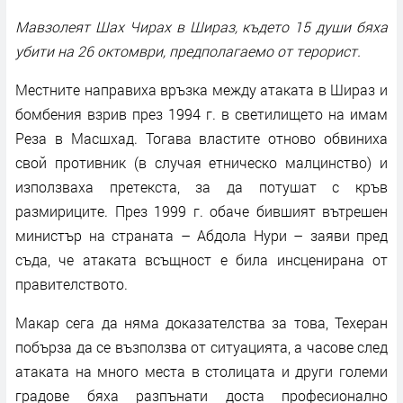
Мавзолеят Шах Чирах в Шираз, където 15 души бяха
убити на 26 октомври, предполагаемо от терорист.
Местните направиха връзка между атаката в Шираз и
бомбения взрив през 1994 г. в светилището на имам
Реза в Масшхад. Тогава властите отново обвиниха
свой противник (в случая етническо малцинство) и
използваха претекста, за да потушат с кръв
размириците. През 1999 г. обаче бившият вътрешен
министър на страната – Абдола Нури – заяви пред
съда, че атаката всъщност е била инсценирана от
правителството.
Макар сега да няма доказателства за това, Техеран
побърза да се възползва от ситуацията, а часове след
атаката на много места в столицата и други големи
градове бяха разпънати доста професионално