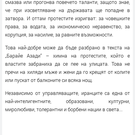
смазва или прогонва повечето таланти, защото знае,
че при изсветляване на държавата ще попадне в
затвора. И оттам протестите изригват: за човешките
права, за водата, за икономическо неравенство, за
корупция, за насилие, за равните възможности.
Това най-добре може да бъде разбрано в текста на
„Барайе Азади“ – химна на протестите, който е
властите забраниха да се пее на улицата. Това не
пречи на хиляди мъже и жени да го крещят от колите
или пускат от балконите си всяка нощ.
Независимо от управляващите, иранците са една от
най-интелигентните, образовани, културни,
миролюбиви, толерантни и борбени нации в света...