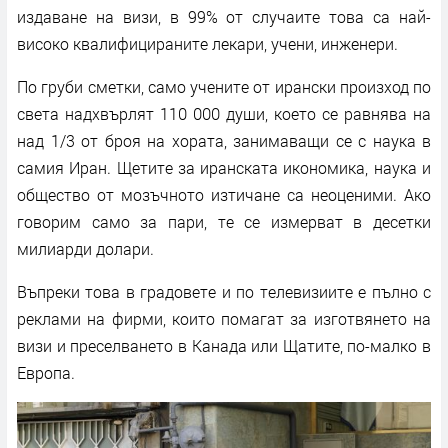
издаване на визи, в 99% от случаите това са най-
високо квалифицираните лекари, учени, инженери.
По груби сметки, само учените от ирански произход по
света надхвърлят 110 000 души, което се равнява на
над 1/3 от броя на хората, занимаващи се с наука в
самия Иран. Щетите за иранската икономика, наука и
общество от мозъчното изтичане са неоценими. Ако
говорим само за пари, те се измерват в десетки
милиарди долари.
Въпреки това в градовете и по телевизиите е пълно с
реклами на фирми, които помагат за изготвянето на
визи и преселването в Канада или Щатите, по-малко в
Европа.