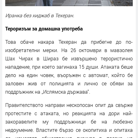
Иранка без хиджаб в Техеран.
Тероризъм за домашна употреба
Това обаче накара Техеран да прибегне до по-
изобретателни мерки. На 26 октомври в мавзолея
Шах Чирах в Шираз бе извършено терористично
нападение, при което загинаха 15 души. Атаката беше
дело на един човек, въоръжен с автомат, който бе
заловен жив от полицията и лично се обяви за
поддръжник на „Ислямска държава“.
Правителството направи нескопосан опит да свърже
протестите с атаката, но реакцията на дори най-
закоравелите му поддръжници бе на любезно
недоумение. Властите бързо се окопитиха и опитаха