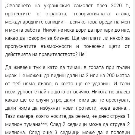
„Свалянето на украинския самолет през 2020 г.,
протестите в страната, терористичната атака,
международните санкции – всичко това вреди на мен
и моята работа. Никой не иска дори да припари до нас,
какво да говорим за бизнес. Ще ми плати ли някой за
пропуснатите възможности и понесени щети от
действията на правителството? Не!
Да живееш тук е като да тичаш в гората при пълен
мрак. Не можеш да видиш дали на 2 или на 200 метра
от теб няма дърво, в което ще се удариш. И тази
несигурност е най-лошото от всичко. Никога не знаеш
какво ще се случи утре, дали няма да те арестуват,
дали няма да избухнат нови протести, нова война...
Тази камера, която носите, да речем, че днес струва 1
милион тумана***. След 2 седмици може да струва 2
милиона. След още 3 седмици може да е половин