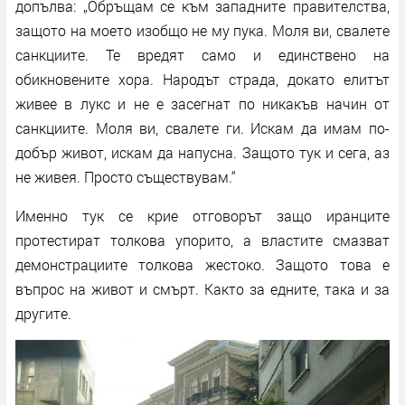
допълва: „Обръщам се към западните правителства,
защото на моето изобщо не му пука. Моля ви, свалете
санкциите. Те вредят само и единствено на
обикновените хора. Народът страда, докато елитът
живее в лукс и не е засегнат по никакъв начин от
санкциите. Моля ви, свалете ги. Искам да имам по-
добър живот, искам да напусна. Защото тук и сега, аз
не живея. Просто съществувам.“
Именно тук се крие отговорът защо иранците
протестират толкова упорито, а властите смазват
демонстрациите толкова жестоко. Защото това е
въпрос на живот и смърт. Както за едните, така и за
другите.