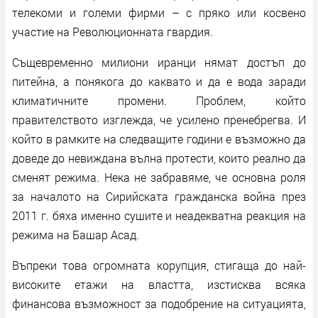
телекоми и големи фирми – с пряко или косвено
участие на Революционната гвардия.
Същевременно милиони иранци нямат достъп до
питейна, а понякога до каквато и да е вода заради
климатичните промени. Проблем, който
правителството изглежда, че усилено пренебрегва. И
който в рамките на следващите години е възможно да
доведе до невиждана вълна протести, които реално да
сменят режима. Нека не забравяме, че основна роля
за началото на Сирийската гражданска война през
2011 г. бяха именно сушите и неадекватна реакция на
режима на Башар Асад.
Въпреки това огромната корупция, стигаща до най-
високите етажи на властта, изстисква всяка
финансова възможност за подобрение на ситуацията,