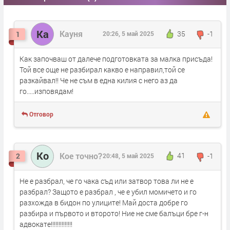
Ка
Кауня
35
-1
1
20:26, 5 май 2025
Как започваш от далече подготовката за малка присъда!
Той все още не разбирал какво е направил,той се
разкайвал!! Че не съм в една килия с него аз да
го.....изповядам!
Отговор
Ко
Кое точно?
41
-1
2
20:48, 5 май 2025
Не е разбрал, че го чака съд или затвор това ли не е
разбрал? Защото е разбрал , че е убил момичето и го
разхожда в бидон по улиците! Май доста добре го
разбира и първото и второто! Ние не сме балъци бре г-н
адвокате!!!!!!!!!!!!!!