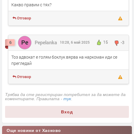
Какво правим с тях?
Отговор
Pe
Pepelanka
15
-3
6
10:28, 6 май 2025
Тоз адвокат е голям боклук вярва на наркоман иди се
прегледай
Отговор
Трябва да сте регистриран потребител за да можете да
коментирате. Правилата -
тук
.
Вход
Още новини от Хасково