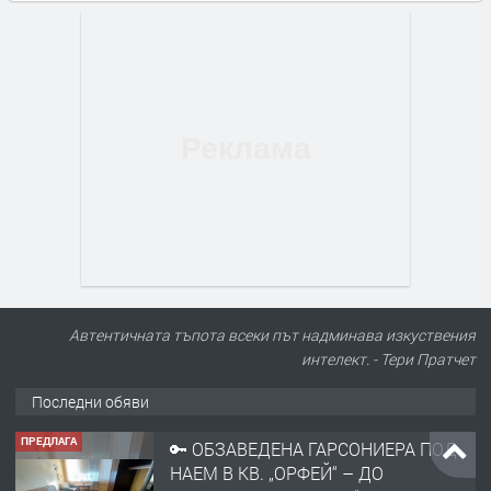
Автентичната тъпота всеки път надминава изкуствения
интелект. - Тери Пратчет
Последни обяви
ПРЕДЛАГА
🔑 ОБЗАВЕДЕНА ГАРСОНИЕРА ПОД
НАЕМ В КВ. „ОРФЕЙ“ – ДО