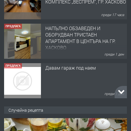
КОМПЛЕКС „ВЕСПРЕМ“, ГР. ХАСКОВО
преди 17 часа
ПРЕДЛАГА
НАПЪЛНО ОБЗАВЕДЕН И
ОБОРУДВАН ТРИСТАЕН
АПАРТАМЕНТ В ЦЕНТЪРА НА ГР.
ХАСКОВО
преди 1 ден
ПРЕДЛАГА
Давам гараж под наем
преди 1 ден
ПРЕДЛАГА
№4120 Магазин/Офис под наем в кв.
Случайна рецепта
Любен Каравелов, Хасково-близо до
градската градина!