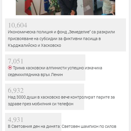
10,604
Икономическа полиция и фонд „Земеделие“ са разкрили
присвояване на субсидии за фиктивни пасища в
Кърджалийско и Хасковско
7,051
Трима хасковски алпинисти успешно изкачиха
седемхилядника връх Ленин
6,932
Над 3000 души в хасковско вече контролират парите за
здраве през мобилния си телефон
4,931
В Световния ден на динята: Световен шампион по силов