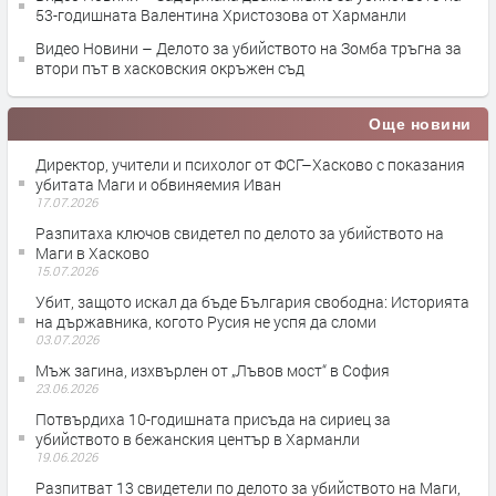
53-годишната Валентина Христозова от Харманли
Видео Новини – Делото за убийството на Зомба тръгна за
втори път в хасковския окръжен съд
Още новини
Директор, учители и психолог от ФСГ–Хасково с показания
убитата Маги и обвиняемия Иван
17.07.2026
Разпитаха ключов свидетел по делото за убийството на
Маги в Хасково
15.07.2026
Убит, защото искал да бъде България свободна: Историята
на държавника, когото Русия не успя да сломи
03.07.2026
Мъж загина, изхвърлен от „Лъвов мост“ в София
23.06.2026
Потвърдиха 10-годишната присъда на сириец за
убийството в бежанския център в Харманли
19.06.2026
Разпитват 13 свидетели по делото за убийството на Маги,