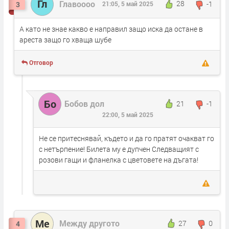
Гл
Главоооо
28
-1
3
21:05, 5 май 2025
А като не знае какво е направил защо иска да остане в
ареста защо го хваща шубе
Отговор
Бо
Бобов дол
21
-1
22:00, 5 май 2025
Не се притеснявай, където и да го пратят очакват го
с нетърпение! Билета му е дупчен Следващият с
розови гащи и фланелка с цветовете на дъгата!
Ме
Между другото
27
0
4