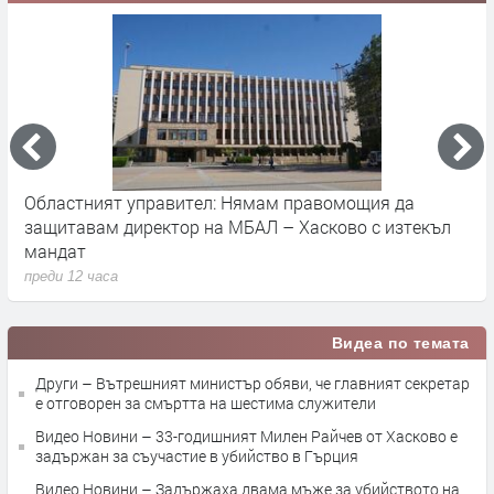
Областният управител: Нямам правомощия да
У
защитавам директор на МБАЛ – Хасково с изтекъл
п
мандат
п
преди 12 часа
Видеа по темата
Други – Вътрешният министър обяви, че главният секретар
е отговорен за смъртта на шестима служители
Видео Новини – 33-годишният Милен Райчев от Хасково е
задържан за съучастие в убийство в Гърция
Видео Новини – Задържаха двама мъже за убийството на