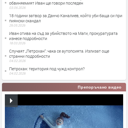
обвиняемият Иван ще говори последен
03.06.2026
18 години затвор за Данчо Каналиев, който уби баща си при
пиянски скандал
29.05.2026
Иван отива на съд за убийството на Маги, прокуратурата
изнесе подробности
18.03.2026
Случаят „Петрохан“: чака се аутопсията. Излизат още
странни подробности
04.02.2026
Петрохан: територия под чужд контрол?
04.02.2026
Препоръчано видео