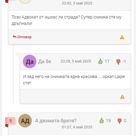
22:02, 5 май 2025
Този Адвокат от ишиас ли страда? Супер снимка сте му
дръпнали!
Отговор
Да
Да бе
17
-1
22:28, 5 май 2025
И зад него на снимката една красива......орка!! Царе
сте!!
АД
А двамата братя?
19
0
5
01:27, 6 май 2025