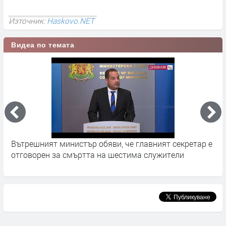
Източник:
Haskovo.NET
Видеа по темата
Вътрешният министър обяви, че главният секретар е
3
отговорен за смъртта на шестима служители
з