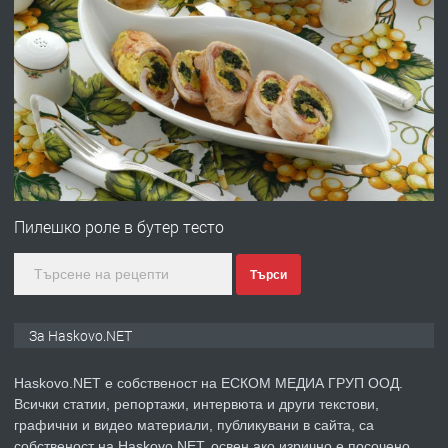
преди 1 ден
ПРЕДЛАГА
ПРОСТОРЕН ТРИСТАЕН
АПАРТАМЕНТ В НОВА СГРАДА КВ.
КУБА
преди 2 дни
ПРЕДЛАГА
Продавам парцел в гр. Хасково кв.
Хисаря до ток, вода,канализация,
Пилешко роле в бутер тесто
асфалт 0889 537 426
Търси
преди 2 дни
ПРЕДЛАГА
СГЛОБЯВАНЕ НА МЕБЕЛИ.
За Haskovo.NET
Haskovo.NET е собственост на ЕСКОМ МЕДИА ГРУП ООД.
Всички статии, репортажи, интервюта и други текстови,
преди 2 дни
графични и видео материали, публикувани в сайта, са
собственост на Haskovo.NET, освен ако изрично е посочено