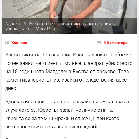
Адвокaт Любомир Гочев - защитник на арестувания за
убийството на Маги Иван
Хасково
9 Коментара
Защитникът на 17-годишния Иван - адвокат Любомир
Гочев заяви, че клиентът му не е планирал убийството
на 18-годишната Магдалена Русева от Хасково. Това
коментира юристът, излизайки от следствения арест
днес.
Адвокатът заяви, че Иван се разкайва и съжалява за
случилото се. Юристът заяви, че лично е питал
клиента си за тъмни мрежи и списъци, при което
непълнолетният не казвал нищо подобно.