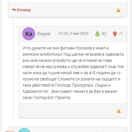
Отговор
Ка
Кауня
32
-1
21:26, 5 май 2025
И по думите на оня фатмак Росоков е имал и
желязно алиби!Акъл под шапка не вирее,а Адвоката
ако има мъжки атрибути ще се откаже,че това
извергче не заслужава и служебен адвокат! Ама тоя
нали иска да гушне някой лев и за 4/5 години да го
пусне на свобода! Сложете си ръката на сърцето и
така действайте Господа Прокурори, Съдии и
Адвокати! Но....Вие съвест нямате,за Вас е важен
само Господ Бог Парата!