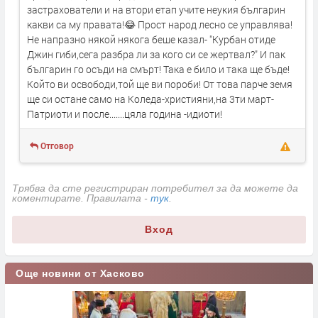
застрахователи и на втори етап учите неукия българин
какви са му правата!😂 Прост народ лесно се управлява!
Не напразно някой някога беше казал- "Курбан отиде
Джин гиби,сега разбра ли за кого си се жертвал?" И пак
българин го осъди на смърт! Така е било и така ще бъде!
Който ви освободи,той ще ви пороби! От това парче земя
ще си остане само на Коледа-християни,на 3ти март-
Патриоти и после.......цяла година -идиоти!
Отговор
Трябва да сте регистриран потребител за да можете да
коментирате. Правилата -
тук
.
Вход
Още новини от Хасково