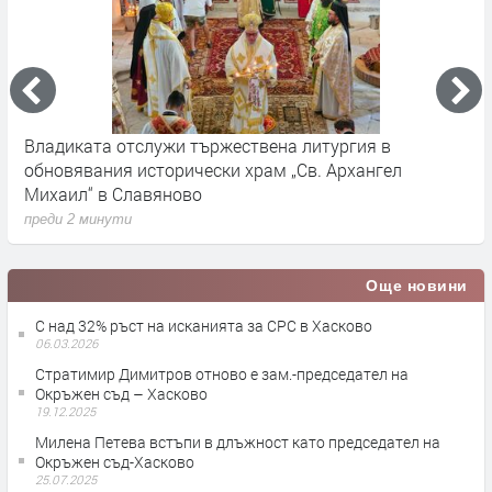
Владиката отслужи тържествена литургия в
А
т
обновявания исторически храм „Св. Архангел
к
Михаил“ в Славяново
п
преди 2 минути
Още новини
С над 32% ръст на исканията за СРС в Хасково
06.03.2026
Стратимир Димитров отново е зам.-председател на
Окръжен съд – Хасково
19.12.2025
Милена Петева встъпи в длъжност като председател на
Окръжен съд-Хасково
25.07.2025