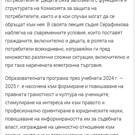
структурата на Комисията за защита на
потребителите, както и в кои случаи могат да се
обръщат към нея. В своята лекция съдия Серафимова
наблегна на съвременните условия, които поставят
гражданите, включително и децата, в ролята на
потребители всекидневно, изправяйки ги пред
множество различни сложни ситуации, включително и
при така наречената електронна търговия.
Образователната програма през учебната 2024 г. –
2025 г. е насочена към формиране и повишаване на
правната грамотност и култура на учениците,
стимулиране на интереса им към правото и
професионално ориентиране в юридическите науки,
повишаване на информираността им за съдебната
власт, изграждане на ценностно отношение към
закона, както и към ограничаване на негативните