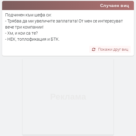
Случаен виц
Подчинен към шефа си:
- Трябва да ми увеличите заплатата! От мен се интересуват
вече три компании!
- Хм, и кои са те?
- НЕК, топлофикация и БТК.
Покажи друг виц