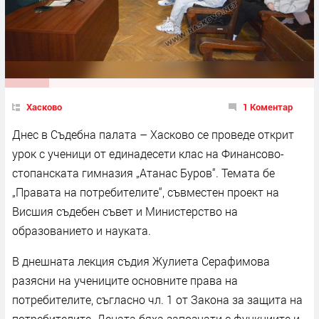
Хасково
1 Коментар
Днес в Съдебна палата – Хасково се проведе открит
урок с ученици от единадесети клас на Финансово-
стопанската гимназия „Атанас Буров“. Темата бе
„Правата на потребителите“, съвместен проект на
Висшия съдебен съвет и Министерство на
образованието и науката.
В днешната лекция съдия Жулиета Серафимова
разясни на учениците основните права на
потребителите, съгласно чл. 1 от Закона за защита на
потребителите. Децата бяха запознати с функциите и