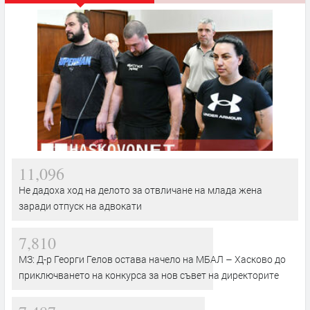
11,096
Не дадоха ход на делото за отвличане на млада жена
заради отпуск на адвокати
7,810
МЗ: Д-р Георги Гелов остава начело на МБАЛ – Хасково до
приключването на конкурса за нов съвет на директорите