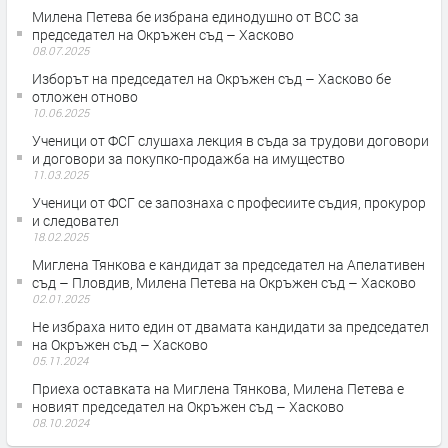
Милена Петева бе избрана единодушно от ВСС за
председател на Окръжен съд – Хасково
08.07.2025
Изборът на председател на Окръжен съд – Хасково бе
отложен отново
10.06.2025
Ученици от ФСГ слушаха лекция в съда за трудови договори
и договори за покупко-продажба на имущество
11.03.2025
Ученици от ФСГ се запознаха с професиите съдия, прокурор
и следовател
18.02.2025
Миглена Тянкова е кандидат за председател на Апелативен
съд – Пловдив, Милена Петева на Окръжен съд – Хасково
02.01.2025
Не избраха нито един от двамата кандидати за председател
на Окръжен съд – Хасково
05.11.2024
Приеха оставката на Миглена Тянкова, Милена Петева е
новият председател на Окръжен съд – Хасково
08.10.2024