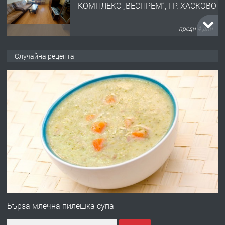
КОМПЛЕКС „ВЕСПРЕМ“, ГР. ХАСКОВО
преди 4 дни
ПРЕДЛАГА
НАПЪЛНО ОБЗАВЕДЕН И
Случайна рецепта
ОБОРУДВАН ТРИСТАЕН
АПАРТАМЕНТ В ЦЕНТЪРА НА ГР.
ХАСКОВО
преди 5 дни
ПРЕДЛАГА
Давам гараж под наем
преди 5 дни
ПРЕДЛАГА
№4120 Магазин/Офис под наем в кв.
Любен Каравелов, Хасково-близо до
Бърза млечна пилешка супа
градската градина!