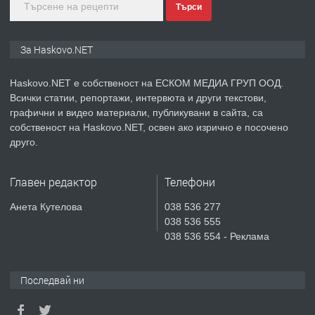
Търси
преди 5 дни
ПРЕДЛАГА
ПРОСТОРЕН ТРИСТАЕН
За Haskovo.NET
АПАРТАМЕНТ В НОВА СГРАДА КВ.
КУБА
Haskovo.NET е собственост на ЕСКОМ МЕДИА ГРУП ООД.
Всички статии, репортажи, интервюта и други текстови,
преди 6 дни
графични и видео материали, публикувани в сайта, са
собственост на Haskovo.NET, освен ако изрично е посочено
ПРЕДЛАГА
Продавам парцел в гр. Хасково кв.
друго.
Хисаря до ток, вода,канализация,
асфалт 0889 537 426
Главен редактор
Телефони
преди 6 дни
Анета Кутелова
038 536 277
038 536 555
ПРЕДЛАГА
СГЛОБЯВАНЕ НА МЕБЕЛИ.
038 536 554 - Реклама
Последвай ни
преди 6 дни