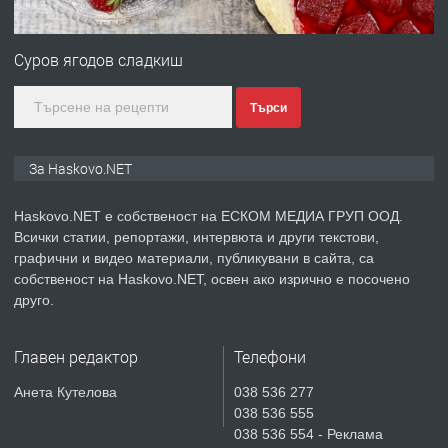
ПРЕДЛАГА
№4120 Магазин/Офис под наем в кв.
Любен Каравелов, Хасково-близо до
Суров ягодов сладкиш
градската градина!
Търси
преди 4 дни
ПРЕДЛАГА
ПРОСТОРЕН ТРИСТАЕН
За Haskovo.NET
АПАРТАМЕНТ В НОВА СГРАДА КВ.
КУБА
Haskovo.NET е собственост на ЕСКОМ МЕДИА ГРУП ООД.
Всички статии, репортажи, интервюта и други текстови,
преди 4 дни
графични и видео материали, публикувани в сайта, са
собственост на Haskovo.NET, освен ако изрично е посочено
ПРЕДЛАГА
Продавам парцел в гр. Хасково кв.
друго.
Хисаря до ток, вода,канализация,
асфалт 0889 537 426
Главен редактор
Телефони
преди 4 дни
Анета Кутелова
038 536 277
038 536 555
ПРЕДЛАГА
СГЛОБЯВАНЕ НА МЕБЕЛИ.
038 536 554 - Реклама