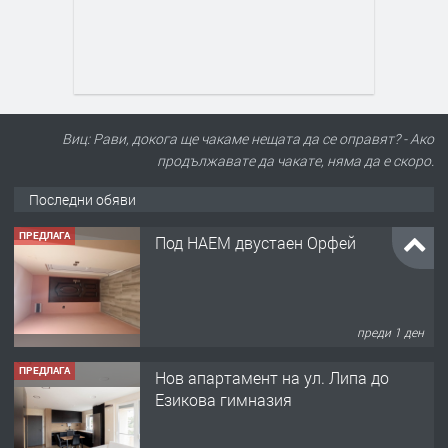
Виц: Рави, докога ще чакаме нещата да се оправят? - Ако
продължавате да чакате, няма да е скоро.
Последни обяви
ПРЕДЛАГА
Под НАЕМ двустаен Орфей
преди 1 ден
ПРЕДЛАГА
Нов апартамент на ул. Липа до
Езикова гимназия