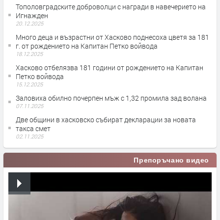
Тополовградските доброволци с награди в навечерието на
Игнажден
20.12.2025
Много деца и възрастни от Хасково поднесоха цветя за 181
г. от рождението на Капитан Петко войвода
18.12.2025
Хасково отбелязва 181 години от рождението на Капитан
Петко войвода
15.12.2025
Заловиха обилно почерпен мъж с 1,32 промила зад волана
07.11.2025
Две общини в хасковско събират декларации за новата
такса смет
02.11.2025
Препоръчано видео