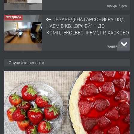
преди 1 ден
ПРЕДЛАГА
🔑 ОБЗАВЕДЕНА ГАРСОНИЕРА ПОД
НАЕМ В КВ. „ОРФЕЙ“ – ДО
КОМПЛЕКС „ВЕСПРЕМ“, ГР. ХАСКОВО
преди 2 дни
ПРЕДЛАГА
НАПЪЛНО ОБЗАВЕДЕН И
Случайна рецепта
ОБОРУДВАН ТРИСТАЕН
АПАРТАМЕНТ В ЦЕНТЪРА НА ГР.
ХАСКОВО
преди 3 дни
ПРЕДЛАГА
Давам гараж под наем
преди 3 дни