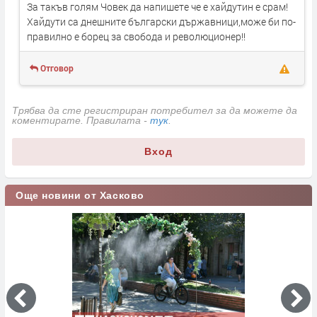
За такъв голям Човек да напишете че е хайдутин е срам!
Хайдути са днешните български държавници,може би по-
правилно е борец за свобода и революционер!!
Отговор
Трябва да сте регистриран потребител за да можете да
коментирате. Правилата -
тук
.
Вход
Още новини от Хасково