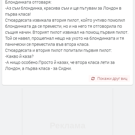
Блондинката отговаря:
-Аз съм блондинка, красива съм и ще пътувам за Лондон в
първа класа!
Стюардесата извикала втория пилот, който учтиво помолил
блондинката да се премести, но и на него тя отговорила по
същия начин. Вторият пилот извикал на помощ първия пилот.
Той се навел, прошепнал нещо на ухото на блондинката и тя
панически се преместила във втора класа.
Стюардесата и втория пилот попитали първия пилот:
-Какво й каза?
-А нищо особено.Просто й казах, че втора класа лети за
Лондон, а първа класа - за Сидни.
Покажи друг виц