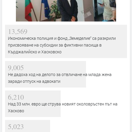
13,569
Икономическа полиция и фонд „Земеделие“ са разкрили
присвояване на субсидии за фиктивни пасища в
Кърджалийско и Хасковско
9,005
Не дадоха ход на делото за отвличане на млада жена
заради отпуск на адвокати
6,210
Над 33 млн. евро ще струва новият околовръстен път на
Хасково
5,023