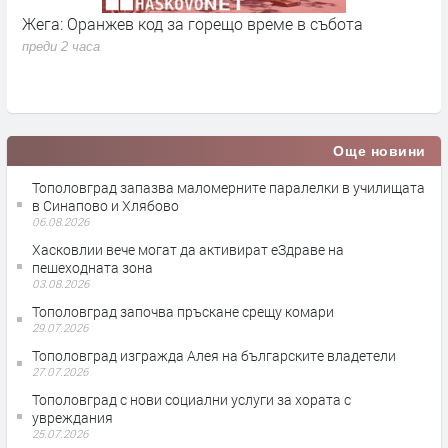
Жега: Оранжев код за горещо време в събота
Р
преди 2 часа
п
Още новини
Тополовград запазва маломерните паралелки в училищата
в Синапово и Хлябово
06.08.2026
Хасковлии вече могат да активират еЗдраве на
пешеходната зона
03.08.2026
Тополовград започва пръскане срещу комари
29.07.2026
Тополовград изгражда Алея на българските владетели
27.07.2026
Тополовград с нови социални услуги за хората с
увреждания
25.07.2026