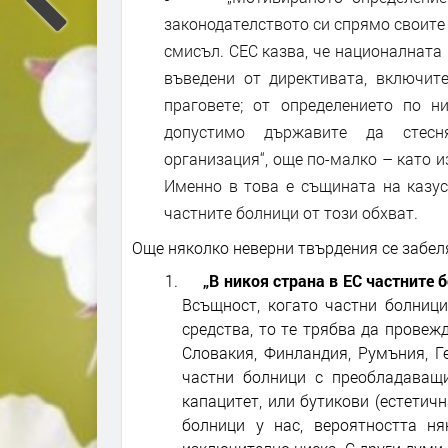
законодателството си спрямо своите 
смисъл. СЕС казва, че националнат
въведени от директивата, включит
праговете; от определението по 
допустимо държавите да стесня
организация“, още по-малко – като 
Именно в това е същината на казу
частните болници от този обхват.
Още няколко неверни твърдения се забеля
„В никоя страна в ЕС частните
Всъщност, когато частни болниц
средства, то те трябва да провеж
Словакия, Финландия, Румъния, Г
частни болници с преобладаващи
капацитет, или бутикови (естетич
болници у нас, вероятността н