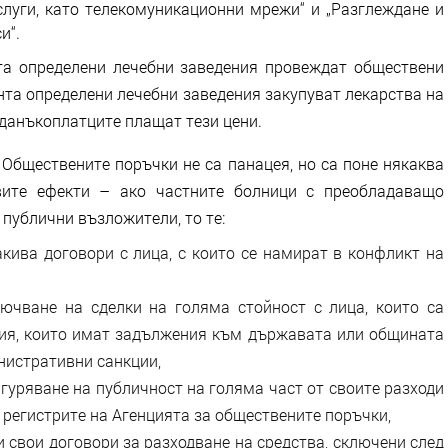
слуги, като телекомуникационни мрежи“ и „Разглеждане и
и“.
та определени лечебни заведения провеждат обществени
ента определени лечебни заведения закупуват лекарства на
. данъкоплатците плащат тези цени.
 Обществените поръчки не са панацея, но са поне някаква
вите ефекти – ако частните болници с преобладаващо
публични възложители, то те:
ва договори с лица, с които се намират в конфликт на
ване на сделки на голяма стойност с лица, които са
ия, които имат задължения към държавата или общината
нистративни санкции,
ряване на публичност на голяма част от своите разходи
 регистрите на Агенцията за обществените поръчки,
свои договори за разходване на средства, сключени след