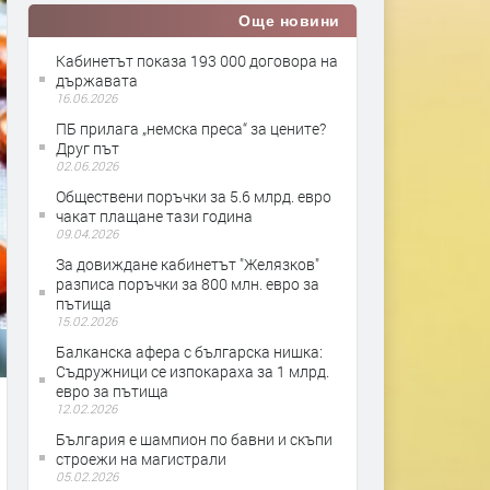
Още новини
Кабинетът показа 193 000 договора на
държавата
16.06.2026
ПБ прилага „немска преса“ за цените?
Друг път
02.06.2026
Обществени поръчки за 5.6 млрд. евро
чакат плащане тази година
09.04.2026
За довиждане кабинетът "Желязков"
разписа поръчки за 800 млн. евро за
пътища
15.02.2026
Балканска афера с българска нишка:
Съдружници се изпокараха за 1 млрд.
евро за пътища
12.02.2026
България е шампион по бавни и скъпи
строежи на магистрали
05.02.2026