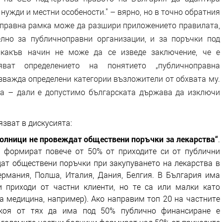
нужди и местни особености." – вярно, но в точно обратния
а правна рамка може да разшири приложението правилата,
елно за публичноправни организации, и за поръчки под
никакъв начин не може да се изведе заключение, че е
ват определението на понятието „публичноправна
изважда определени категории възложители от обхвата му.
са – дали е допустимо българската държава да изключи
зват в дискусията:
 болници не провеждат обществени поръчки за лекарства“
.
и формират повече от 50% от приходите си от публични
дат обществени поръчки при закупуването на лекарства в
ермания, Полша, Италия, Дания, Белгия. В България има
 приходи от частни клиенти, но те са или малки като
на медицина, например). Ако направим топ 20 на частните
якоя от тях да има под 50% публично финансиране е