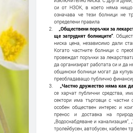
изключително ниска. С други думи
си от НЗОК, в което няма нищо 
означава че тези болници не т
определени правила
„Обществени поръчки за лекарст
ще затруднят болниците“
. Общест
ниска цена, независимо дали ста
Когато частните болници с пре
провеждат поръчки за лекарствата,
да организират работата си и да н
общински болници могат да купува
преобладаващо публично финанси
„Частно дружество няма как д
се харчат публични средства, им
сектори има търговци с частни с
особен обществен интерес и кои
пренос и доставка на природе
„Водоснабдяване и канализация“, 
тролейбусен, автобусен, кабелен т