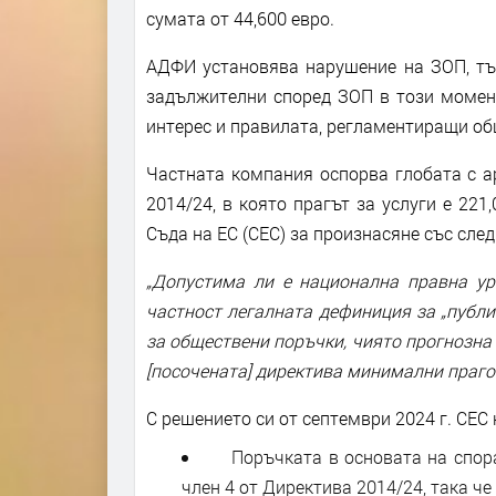
сумата от 44,600 евро.
АДФИ установява нарушение на ЗОП, тъй
задължителни според ЗОП в този момент
интерес и правилата, регламентиращи об
Частната компания оспорва глобата с а
2014/24, в която прагът за услуги е 22
Съда на ЕС (СЕС) за произнасяне със сле
„Допустима ли е национална правна уре
частност легалната дефиниция за „публи
за обществени поръчки, чиято прогнозна 
[посочената] директива минимални прагов
С решението си от септември 2024 г. СЕС к
Поръчката в основата на спора е
член 4 от Директива 2014/24, така че