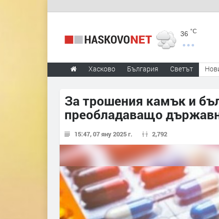
°C
36
Хасково
България
Светът
Нов
За трошения камък и бъл
преобладаващо държавн
15:47, 07 яну 2025 г.
2,792