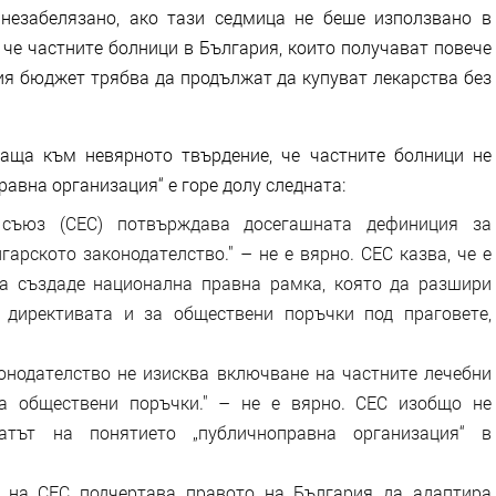
незабелязано, ако тази седмица не беше използвано в
 че частните болници в България, които получават повече
ия бюджет трябва да продължат да купуват лекарства без
аща към невярното твърдение, че частните болници не
равна организация“ е горе долу следната:
юз (СЕС) потвърждава досегашната дефиниция за
арското законодателство." – не е вярно. СЕС казва, че e
а създаде национална правна рамка, която да разшири
 директивата и за обществени поръчки под праговете,
нодателство не изисква включване на частните лечебни
а обществени поръчки." – не е вярно. СЕС изобщо не
атът на понятието „публичноправна организация“ в
а СЕС подчертава правото на България да адаптира