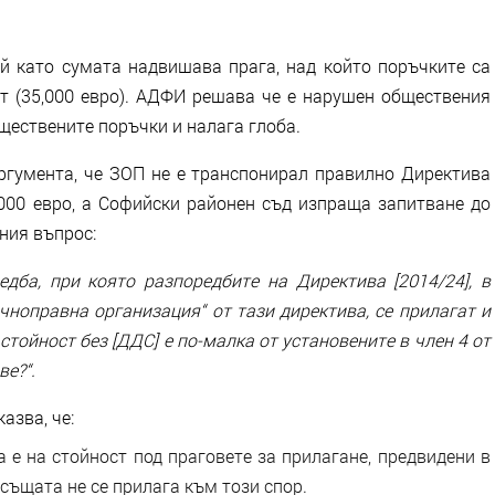
 като сумата надвишава прага, над който поръчките са
 (35,000 евро). АДФИ решава че е нарушен обществения
ществените поръчки и налага глоба.
ргумента, че ЗОП не е транспонирал правилно Директива
1,000 евро, а Софийски районен съд изпраща запитване до
дния въпрос:
дба, при която разпоредбите на Директива [2014/24], в
чноправна организация“ от тази директива, се прилагат и
стойност без [ДДС] е по-малка от установените в член 4 от
е?“.
азва, че:
 на стойност под праговете за прилагане, предвидени в
 същата не се прилага към този спор.