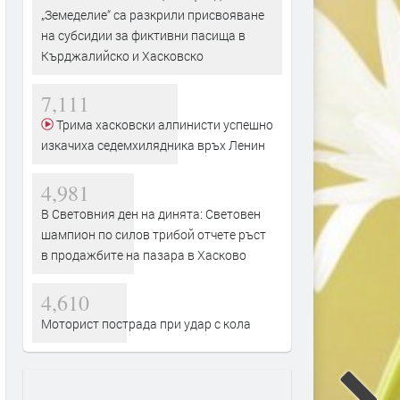
„Земеделие“ са разкрили присвояване
на субсидии за фиктивни пасища в
Кърджалийско и Хасковско
7,111
Трима хасковски алпинисти успешно
изкачиха седемхилядника връх Ленин
4,981
В Световния ден на динята: Световен
шампион по силов трибой отчете ръст
в продажбите на пазара в Хасково
4,610
Моторист пострада при удар с кола