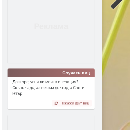
Случаен виц
- Докторе, успя ли моята операция?
- Скъпо чадо, аз не съм доктор, а Свети
Петър.
Покажи друг виц