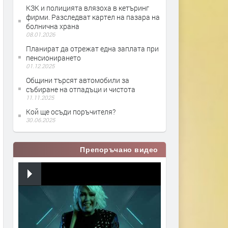
КЗК и полицията влязоха в кетъринг
фирми. Разследват картел на пазара на
болнична храна
08.01.2026
Планират да отрежат една заплата при
пенсионирането
01.12.2025
Общини търсят автомобили за
събиране на отпадъци и чистота
11.11.2025
Кой ще осъди поръчителя?
30.06.2025
Препоръчано видео