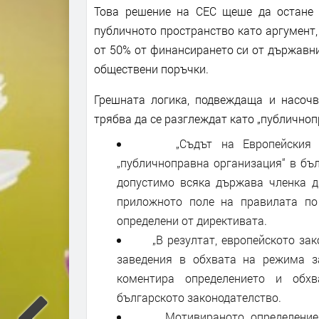
Това решение на СЕС щеше да остане 
публичното пространство като аргумент,
от 50% от финансирането си от държавн
обществени поръчки.
Грешната логика, подвеждаща и насочв
трябва да се разглеждат като „публичноп
„Съдът на Европейския съ
„публичноправна организация“ в бълг
допустимо всяка държава членка д
приложното поле на правилата по
определени от директивата.
„В резултат, европейското зако
заведения в обхвата на режима з
коментира определението и обхв
българското законодателство.
„Мотивираното определение н