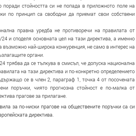
поради стойността си не попада в приложното поле на
нки по принцип са свободни да приемат свои собствени
ална правна уредба не противоречи на правилата от
24 и споделя основната цел на тази директива, а именно
а възможно най-широка конкуренция, не само в интерес на
ъзлагащите органи.
 трябва да се тълкува в смисъл, че допуска национална
равилата на тази директива и по-конкретно определението
ъдържащо се в член 2, параграф 1, точка 4 от посочената
вени поръчки, чиято прогнозна стойност е по-малка от
ектива прагове за прилагане.
авила за по-ниски прагове на обществените поръчки са си
вропейската директива.