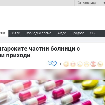
Календар
ини
Обяви
Свободно време
Видео
Градове
eTV
гарските частни болници с
и приходи
0
0