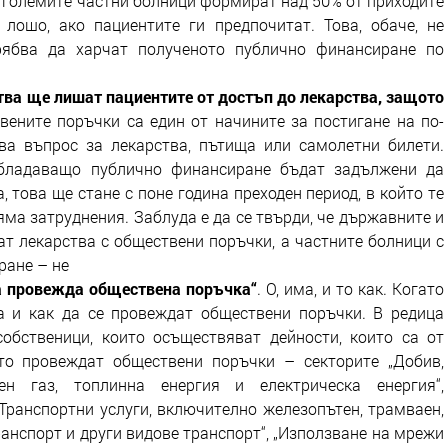
, големите частни болници формират над 50% от приходите
лошо, ако пациентите ги предпочитат. Това, обаче, не
рябва да харчат полученото публично финансиране по
ва ще лишат пациентите от достъп до лекарства, защото
вените поръчки са един от начините за постигане на по-
ва въпрос за лекарства, пътища или самолетни билети.
обладаващо публично финансиране бъдат задължени да
 това ще стане с поне година преходен период, в който те
яма затруднения. Заблуда е да се твърди, че държавните и
т лекарства с обществени поръчки, а частните болници с
ране – не
а провежда обществена поръчка“
. О, има, и то как. Когато
а и как да се провеждат обществени поръчки. В редица
обственици, които осъществяват дейности, които са от
то провеждат обществени поръчки – секторите „Добив,
н газ, топлинна енергия и електрическа енергия“,
„Транспортни услуги, включително железопътен, трамваен,
ранспорт и други видове транспорт“, „Използване на мрежи