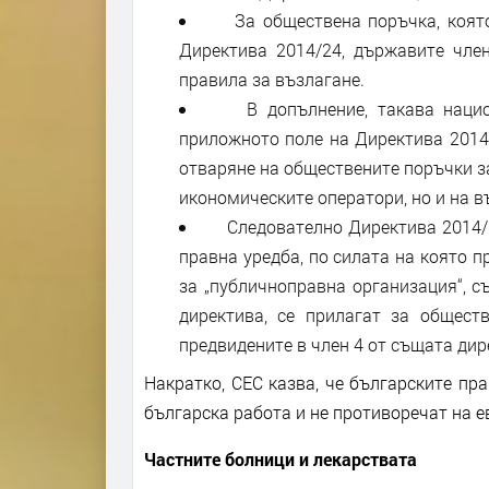
За обществена поръчка, която 
Директива 2014/24, държавите чле
правила за възлагане.
В допълнение, такава национ
приложното поле на Директива 2014/
отваряне на обществените поръчки з
икономическите оператори, но и на в
Следователно Директива 2014/24
правна уредба, по силата на която п
за „публичноправна организация“, с
директива, се прилагат за общест
предвидените в член 4 от същата дир
Накратко, СЕС казва, че българските пр
българска работа и не противоречат на е
Частните болници и лекарствата