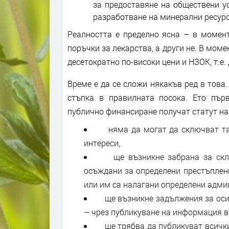
за предоставяне на обществени у
разработване на минерални ресурс
Реалността е пределно ясна – в момен
поръчки за лекарства, а други не. В мом
десетократно по-високи цени и НЗОК, т.е
Време е да се сложи някакъв ред в това.
стъпка в правилната посока. Ето пър
публично финансиране получат статут на 
няма да могат да сключват таки
интереси,
ще възникне забрана за сключ
осъждани за определени престъплен
или им са налагани определени адми
ще възникне задължения за осигу
– чрез публикуване на информация в
ще трябва да публикуват всички 