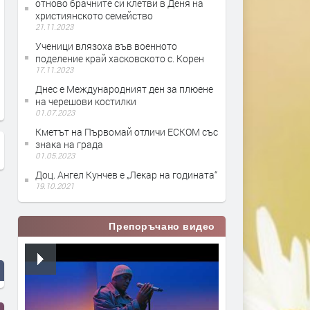
отново брачните си клетви в Деня на
християнското семейство
21.11.2023
Ученици влязоха във военното
поделение край хасковското с. Корен
17.11.2023
В Сърница почетоха Свети Илия
С тържествен ритуал Хас
Днес е Международният ден за плюене
и раздадоха курбан за здраве
отпразнува Гергьовден
на черешови костилки
01.07.2023
Кметът на Първомай отличи ЕСКОМ със
знака на града
01.05.2023
Доц. Ангел Кунчев е „Лекар на годината“
19.10.2021
Препоръчано видео