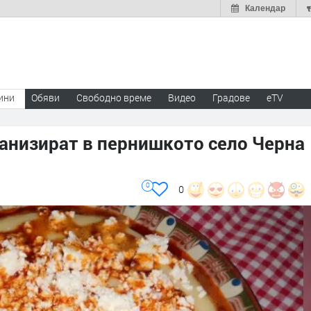
Календар
ини
Обяви
Свободно време
Видео
Градове
eTV
анизират в пернишкото село Черна
0
0