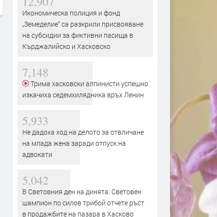
12,907
Икономическа полиция и фонд
„Земеделие“ са разкрили присвояване
на субсидии за фиктивни пасища в
Кърджалийско и Хасковско
7,148
Трима хасковски алпинисти успешно
изкачиха седемхилядника връх Ленин
5,933
Не дадоха ход на делото за отвличане
на млада жена заради отпуск на
адвокати
5,042
В Световния ден на динята: Световен
шампион по силов трибой отчете ръст
в продажбите на пазара в Хасково