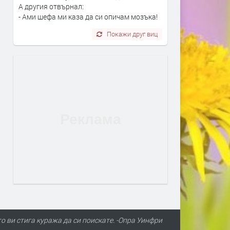
А другия отвърнал:
- Ами шефа ми каза да си опичам мозъка!
Покажи друг виц
о ви стига куража да си поискате. -Опра Уинфри