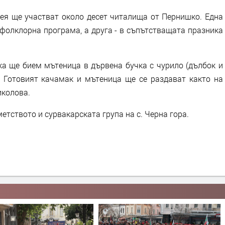
нея ще участват около десет читалища от Пернишко. Една
 фолклорна програма, а друга - в съпътстващата празника
ка ще бием мътеница в дървена бучка с чурило (дълбок и
). Готовият качамак и мътеница ще се раздават както на
иколова.
етството и сурвакарската група на с. Черна гора.