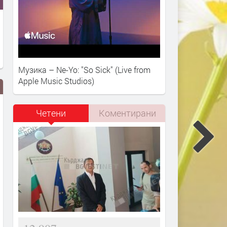
Музика – Ne-Yo: "So Sick" (Live from
Apple Music Studios)
Четени
Коментирани
Министър Ивкова разпореди
И през месец август, Пер
пълно отстраняване на
предложи богата културн
нередностите в здравни обекти
програма
в Пернишко
преди 2 дни
преди 2 дни