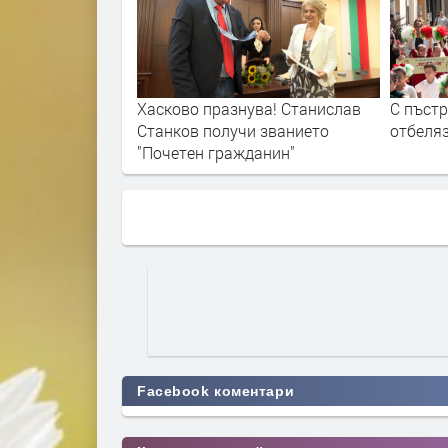
ва! Станислав
С пъстро шествие Хасково
Хасков
и званието
отбеляза 24 май
Освобо
данин"
Facebook коментари