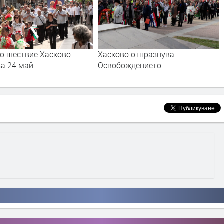
о отпразнува
Хасково отпразнува Деня на
ждението
независимостта