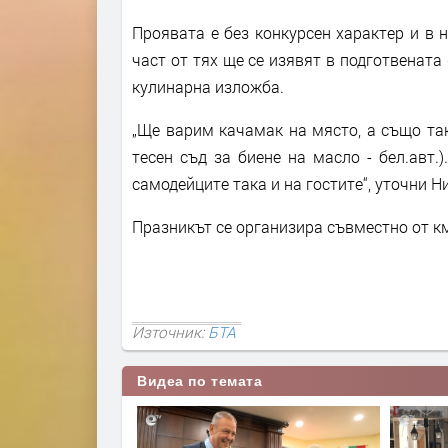
Проявата е без конкурсен характер и в 
част от тях ще се изявят в подготвената
кулинарна изложба.
„Ще варим качамак на място, а също та
тесен съд за биене на масло - бел.авт.
самодейците така и на гостите“, уточни Н
Празникът се организира съвместно от км
Източник:
БТА
Видеа по темата