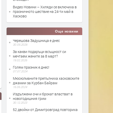
Видео Новини – Хиляди се включиха в
празничното шествие на 24-ти май в
Хасково
Още новини
Черешова Задушница е днес
30.05.2026
За какви подаръци всъщност си
мечтаем жените за 8 март?
19.02.2026
Голям празник е днес!
07.07.2024
Мюсюлманите препълниха хасковските
джамии за Курбан Байрам
16.06.2024
Издължени очи и брокат властват в
новогодишния грим
30.12.2023
52 двойки от Димитровград повториха