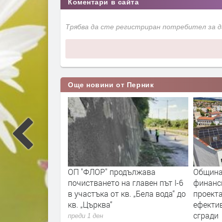
Коментари в сайта
Трябва да сте регистриран потребител за 
Още новини от Перник
дължава
Община Радомир спечели
Глобиха
а главен път I-6
финансиране за два нови
след ка
в. „Бела вода“ до
проекта за енергийна
електри
ефективност на обществени
нощта
сгради
преди 1 