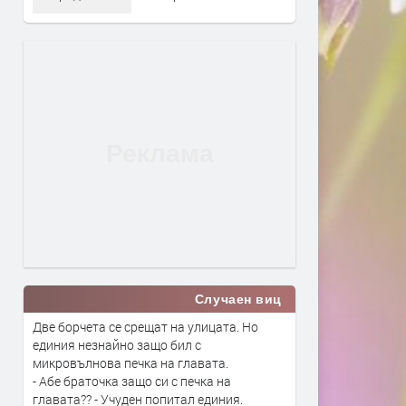
Случаен виц
Две борчета се срещат на улицата. Но
единия незнайно защо бил с
микровълнова печка на главата.
- Абе браточка защо си с печка на
главата?? - Учуден попитал единия.