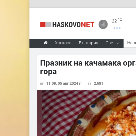
°C
22
Хасково
България
Светът
Нов
Празник на качамака орг
гора
11:09, 05 авг 2024 г.
2,681