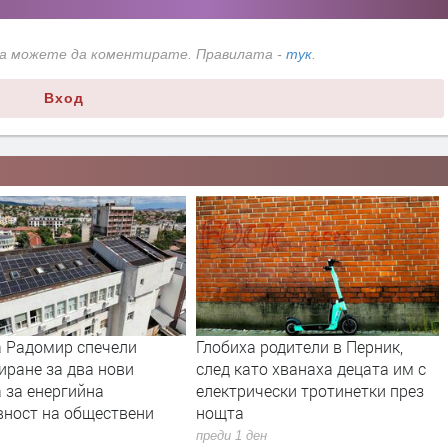
да можете да коментирате. Правилата -
тук
.
Вход
 родители в Перник,
Полицията в Перник се намеси
то хванаха децата им с
след сигнали за шумни
чески тротинетки през
младежи и тормоз над
психично болна жена
ден
преди 1 ден