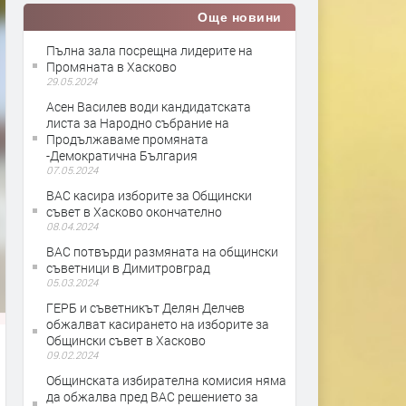
Още новини
Пълна зала посрещна лидерите на
Промяната в Хасково
29.05.2024
Асен Василев води кандидатската
листа за Народно събрание на
Продължаваме промяната
-Демократична България
07.05.2024
ВАС касира изборите за Общински
съвет в Хасково окончателно
08.04.2024
ВАС потвърди размяната на общински
съветници в Димитровград
05.03.2024
ГЕРБ и съветникът Делян Делчев
обжалват касирането на изборите за
Общински съвет в Хасково
09.02.2024
Общинската избирателна комисия няма
да обжалва пред ВАС решението за