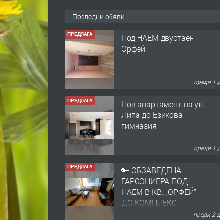
Последни обяви
ПРЕДЛАГА
Нов апартамент на ул.
Липа до Езикова
гимназия
преди 1 
ПРЕДЛАГА
🔑 ОБЗАВЕДЕНА
ГАРСОНИЕРА ПОД
НАЕМ В КВ. „ОРФЕЙ“ –
ДО КОМПЛЕКС
„ВЕСПРЕМ“, ГР.
преди 2 
ХАСКОВО
ПРЕДЛАГА
НАПЪЛНО ОБЗАВЕДЕН
И ОБОРУДВАН
ТРИСТАЕН
АПАРТАМЕНТ В
ЦЕНТЪРА НА ГР.
преди 3 