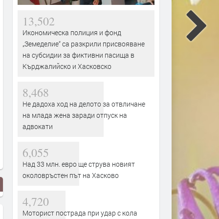
13,502
Икономическа полиция и фонд
„Земеделие“ са разкрили присвояване
на субсидии за фиктивни пасища в
Кърджалийско и Хасковско
8,468
Не дадоха ход на делото за отвличане
на млада жена заради отпуск на
адвокати
6,055
Над 33 млн. евро ще струва новият
околовръстен път на Хасково
4,720
Моторист пострада при удар с кола