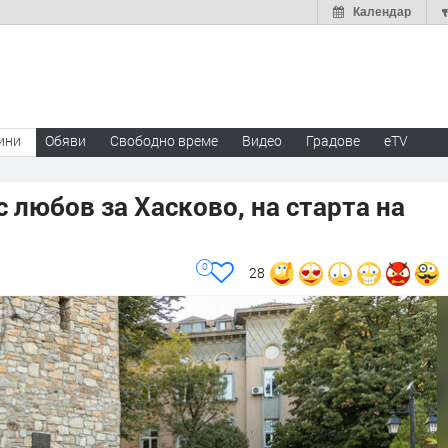
Календар
ини
Обяви
Свободно време
Видео
Градове
eTV
 любов за Хасково, на старта на
0
28