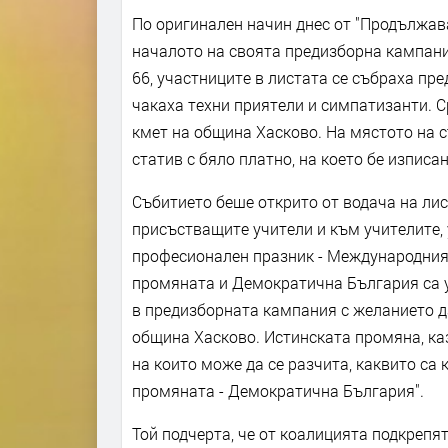
По оригинален начин днес от "Продължа
началото на своята предизборна кампани
66, участниците в листата се събраха пре
чакаха техни приятели и симпатизанти. С
кмет на община Хасково. На мястото на с
статив с бяло платно, на което бе изписа
Събитието беше открито от водача на ли
присъстващите учители и към учителите, 
професионален празник - Международният
промяната и Демократична България са у
в предизборната кампания с желанието д
община Хасково. Истинската промяна, каз
на които може да се разчита, каквито с
промяната - Демократична България".
Той подчерта, че от коалицията подкрепя