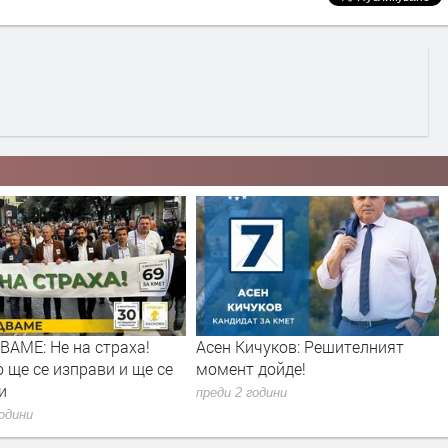
ичуков: Решителният
ГЕРБ алармира:ДПС грубо
 дойде!
нарушава изборното
законодателство в Жълтуша
години
преди 2 години