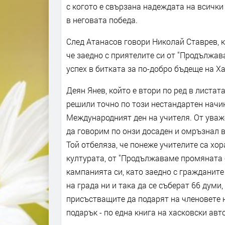
с когото е свързана надеждата на всички 
в неговата победа.
След Атанасов говори Николай Ставрев, 
че заедно с приятелите си от "Продължа
успех в битката за по-добро бъдеще на Х
Деян Янев, който е втори по ред в листа
решили точно по този нестандартен начин 
Международният ден на учителя. От уваже
да говорим по онзи досаден и омръзнал в
Той отбеляза, че понеже учителите са хор
културата, от "Продължаваме промяната 
кампанията си, като заедно с гражданит
на града ни и така да се съберат 66 думи
присъстващите да подарят на членовете н
подарък - по една книга на хасковски авт