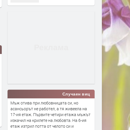
Случаен виц
Мечтите на Хасково: Детският
Ерол Мюмюн: Хората ще
Мъж отива при любовницата си, но
лагер на Петрово бърдо и
управляват Кърджали чр
асансьорът не работел, а тя живеела на
Езерото на Кенана с лодките
кмета!
17-ия етаж. Първите четири етажа мъжът
изкачил на крилете на любовта. На 6-ия
преди 2 години
преди 2 години
етаж изтрил потта от челото си и