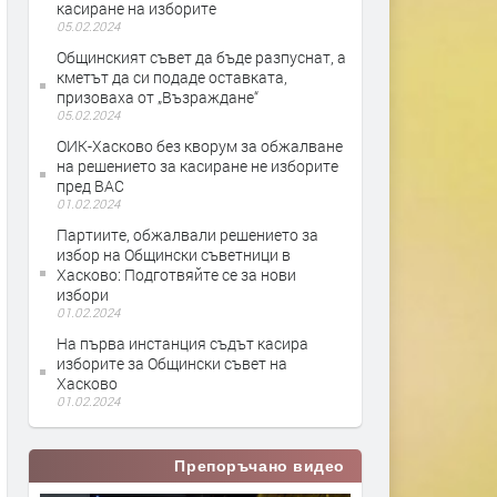
касиране на изборите
05.02.2024
Общинският съвет да бъде разпуснат, а
кметът да си подаде оставката,
призоваха от „Възраждане“
05.02.2024
ОИК-Хасково без кворум за обжалване
на решението за касиране не изборите
пред ВАС
01.02.2024
Партиите, обжалвали решението за
избор на Общински съветници в
Хасково: Подготвяйте се за нови
избори
01.02.2024
На първа инстанция съдът касира
изборите за Общински съвет на
Хасково
01.02.2024
Препоръчано видео