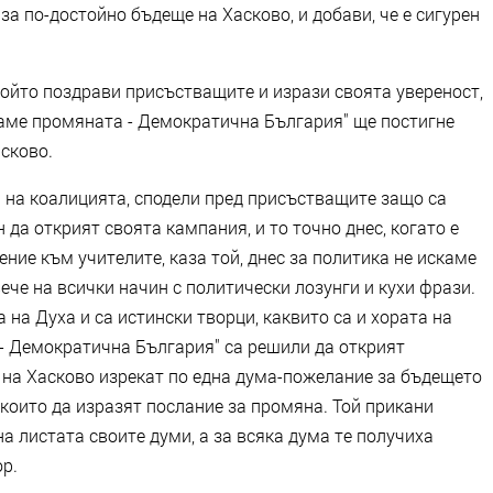
за по-достойно бъдеще на Хасково, и добави, че е сигурен
който поздрави присъстващите и изрази своята увереност,
ваме промяната - Демократична България" ще постигне
асково.
та на коалицията, сподели пред присъстващите защо са
да открият своята кампания, и то точно днес, когато е
ние към учителите, каза той, днес за политика не искаме
ече на всички начин с политически лозунги и кухи фрази.
а на Духа и са истински творци, каквито са и хората на
- Демократична България" са решили да открият
е на Хасково изрекат по една дума-пожелание за бъдещето
, които да изразят послание за промяна. Той прикани
а листата своите думи, а за всяка дума те получиха
ор.