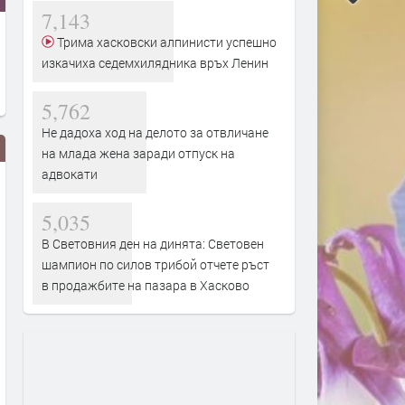
7,143
Трима хасковски алпинисти успешно
изкачиха седемхилядника връх Ленин
5,762
Не дадоха ход на делото за отвличане
на млада жена заради отпуск на
адвокати
5,035
В Световния ден на динята: Световен
шампион по силов трибой отчете ръст
в продажбите на пазара в Хасково
Турция взима 33% от
Първите бели щъркели в
проучванията за нефт и газ в
поеха на юг
блок „Хан Тервел“ в
преди 1 ден
българската зона на Черно
море. Какво значи това