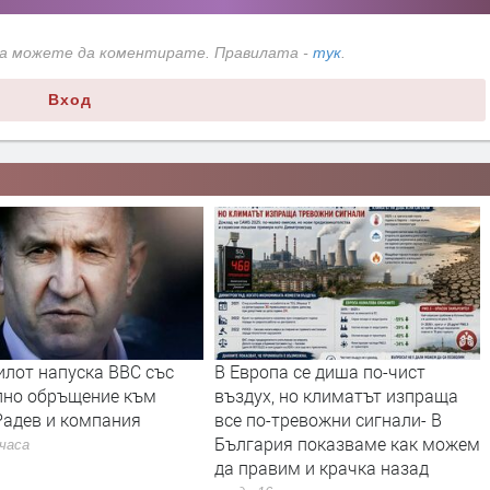
да можете да коментирате. Правилата -
тук
.
Вход
илот напуска ВВС със
В Европа се диша по-чист
лно обръщение към
въздух, но климатът изпраща
Радев и компания
все по-тревожни сигнали- В
България показваме как можем
 часа
да правим и крачка назад