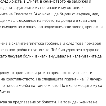
след Христа, в Египет, в семейството на заможни и
 години, родителите му починали и му оставили
мите на Спасителя: "Ако искаш да бъдеш съвършен, иди,
 ще имаш съкровище на небето; па дойди и върви след
ето имущество и започнал подвижнически живот, припомня
чена в скалите египетска гробница, а след това прекарал
вена постройка в пустинята. Той бил удостоен с дара на
като лекувал болни, винаги внушавал на излекуваните да
диспут с привържениците на арианското учение и ги
 на християнството. На следващата година - на 17 януари
е по негова молба на тайно място. По-късно мощите му са
Виена.
ува за предпазване от болести. На този ден жените не