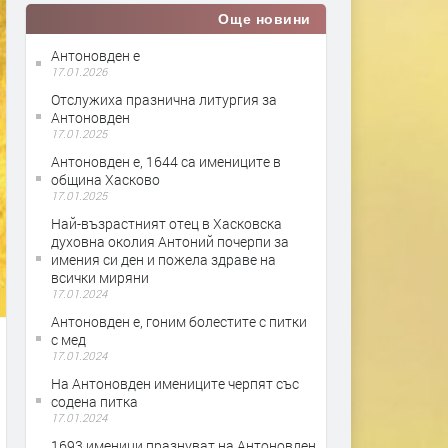
Още новини
Антоновден е
17.01.2026
Отслужиха празнична литургия за
Антоновден
17.01.2025
Антоновден е, 1644 са имениците в
община Хасково
17.01.2025
Най-възрастният отец в Хасковска
духовна околия Антоний почерпи за
имения си ден и пожела здраве на
всички миряни
17.01.2024
Антоновден е, гоним болестите с питки
с мед
17.01.2024
На Антоновден имениците черпят със
содена питка
17.01.2024
1693 именици празнуват на Антоновден