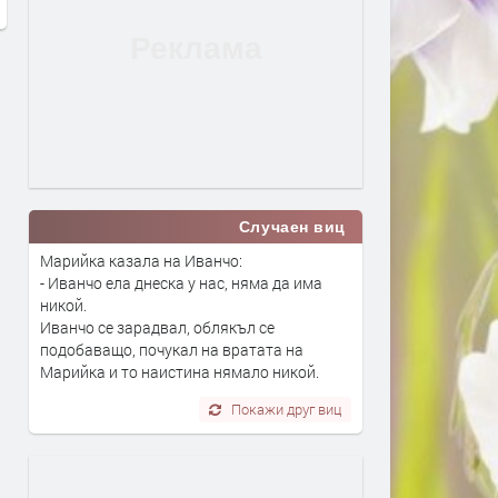
преди 16 часа
Случаен виц
Марийка казала на Иванчо:
- Иванчо ела днеска у нас, няма да има
никой.
Иванчо се зарадвал, облякъл се
подобаващо, почукал на вратата на
Марийка и то наистина нямало никой.
Покажи друг виц