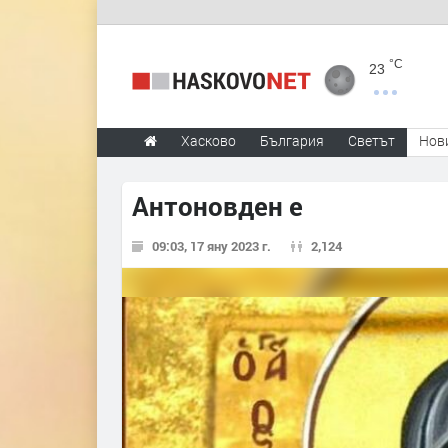
°C
23
Хасково
България
Светът
Нов
Антоновден е
09:03, 17 яну 2023 г.
2,124