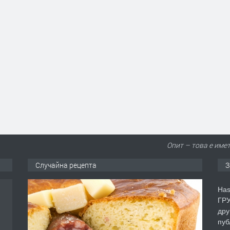
Опит – това е имет
Случайна рецепта
З
Has
ГРУ
дру
пуб