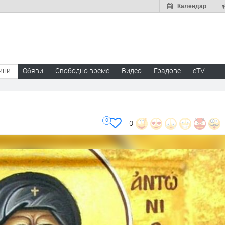
Календар
ини
Обяви
Свободно време
Видео
Градове
eTV
0
0