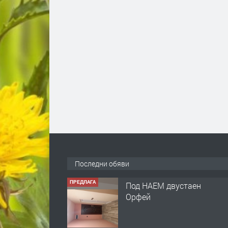
Последни обяви
ПРЕДЛАГА
Под НАЕМ двустаен
Орфей