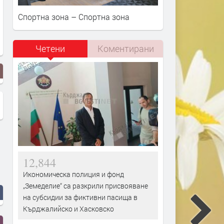
Спортна зона – Спортна зона
Четени
Коментирани
12,844
Икономическа полиция и фонд
„Земеделие“ са разкрили присвояване
на субсидии за фиктивни пасища в
Кърджалийско и Хасковско