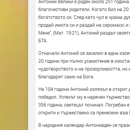
Антоний Велики е роден около 251 година 
благочестиви родители. Когато бил на 20
богатството си. След като чул в храма ду
продай имота си и раздай на сиромаси; и
Мене", (Мат. 19:21), Антоний раздал сво
БТА.
Отначало Антоний се заселил в една изсе
20 години при пълно усамотение в изоста
чудотворството и на прозорливостта, но 
благодарят само на Бога.
На 104 години Антоний излязъл в открит 
победил. Успехът му е наречен тържество
356 година, светецът починал. Погребан 
открити и тържествено са пренесени във 
В народния календар Антоновден се празн