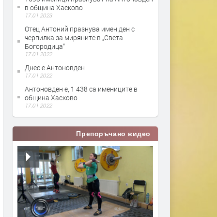
в община Хасково
17.01.2023
Отец Антоний празнува имен ден с
черпилка за миряните в „Света
Богородица“
17.01.2022
Днес е Антоновден
17.01.2022
Антоновден е, 1 438 са имениците в
община Хасково
17.01.2022
Препоръчано видео