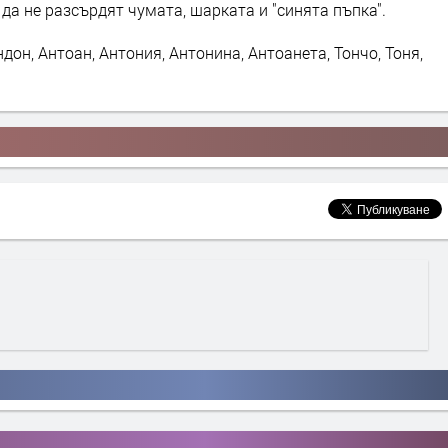
а да не разсърдят чумата, шарката и "синята пъпка".
дон, Антоан, Антония, Антонина, Антоанета, Тончо, Тоня,