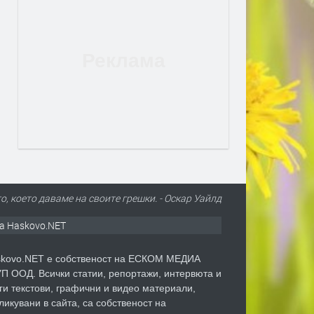
о, което даваме на своите грешки. - Оскар Уайлд
а Haskovo.NET
kovo.NET е собственост на ЕСКОМ МЕДИА
П ООД. Всички статии, репортажи, интервюта и
ги текстови, графични и видео материали,
ликувани в сайта, са собственост на