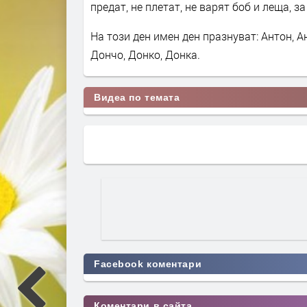
предат, не плетат, не варят боб и леща, з
На този ден имен ден празнуват: Антон, Ан
Дончо, Донко, Донка.
Видеа по темата
Facebook коментари
Коментари в сайта